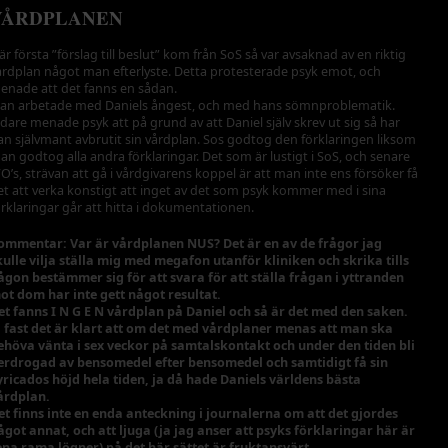
VÅRDPLANEN
är första ”förslag till beslut” kom från SoS så var avsaknad av en riktig
årdplan något man efterlyste. Detta protesterade psyk emot, och
enade att det fanns en sådan.
an arbetade med Daniels ångest, och med hans sömnproblematik.
idare menade psyk att på grund av att Daniel själv skrev ut sig så har
an självmant avbrutit sin vårdplan. Sos godtog den förklaringen liksom
an godtog alla andra förklaringar. Det som är lustigt i SoS, och senare
VO’s, strävan att gå i vårdgivarens koppel är att man inte ens försöker få
et att verka konstigt att inget av det som psyk kommer med i sina
örklaringar går att hitta i dokumentationen.
ommentar: Var är vårdplanen NUS? Det är en av de frågor jag
kulle vilja ställa mig med megafon utanför kliniken och skrika tills
ågon bestämmer sig för att svara för att ställa frågan i yttranden
ot dom har inte gett något resultat.
et fanns I N G E N vårdplan på Daniel och så är det med den saken.
a fast det är klart att om det med vårdplaner menas att man ska
ehöva vänta i sex veckor på samtalskontakt och under den tiden bli
erdrogad av bensomedel efter bensomedel och samtidigt få sin
yricados höjd hela tiden, ja då hade Daniels världens bästa
årdplan.
et finns inte en enda anteckning i journalerna om att det gjordes
ågot annat, och att ljuga (ja jag anser att psyks förklaringar här är
ena rama lögner) på det här sättet är fruktansvärt.