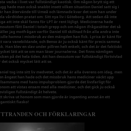
ista vecka i livet var fullständigt kaotisk. Om någon brytt sig ett
ugg hade man också snabbt insett vilken situation Daniel satt sig i
är han återvände till Umeå och lämnade kvar det som han under
ela vårdtiden pratat om: Sitt nya liv i Göteborg. Att sedan då inte
äga att inte skäl fanns för LPT är rent löjligt. Medicinerna hade
essutom fått Daniel i totalt grepp och om någon ifrågasätter det så
täller jag motfrågan varför Daniel till skillnad från alla andra inte
kulle hamna i missbruk av den mängden han fick. Lyrica är känt för
tt vara vanebildande, och Benso är ju också känt för precis samma
ak. Han blev en slav under pillren helt enkelt, och det är det faktiskt
ycket lätt att se om man läser journalerna. Det finns nämligen
ecken på det hela tiden. Att han dessutom var fullständigt förtvivlad
r det också mycket lätt att se.
aniel tog inte sitt liv medvetet, och det är alla överens om idag, men
en ångest han hade och det missbruk hans mediciner väckt upp
illsammans med hans impulsproblem gjorde det livsfarligt för
onom att vistas ensam med alla mediciner, och det gick ju också
evisligen fullständigt åt helvete.
tt skriva ut honom som man gjorde är ingenting annat än ett
igantiskt fiasko!
YTTRANDEN OCH FÖRKLARINGAR