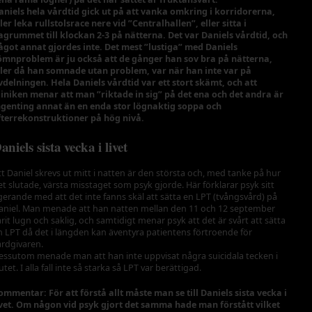
aniels hela vårdtid gick ut på att vanka omkring i korridorerna,
ller leka rullstolsrace nere vid ”Centralhallen”, eller sitta i
agrummet till klockan 2-3
på nätterna. Det var Daniels vårdtid, och
ågot annat gjordes inte. Det mest ”lustiga” med Daniels
ömnproblem är ju också att de gånger han sov bra på nätterna,
ller då han somnade utan problem, var när han inte var på
vdelningen. Hela Daniels vårdtid var ett stort skämt, och att
liniken menar att man ”riktade in sig” på det ena och det andra är
ngenting annat än en enda stor lögnaktig soppa och
fterrekonstruktioner på hög nivå.
aniels sista vecka i livet
tt Daniel skrevs ut mitt i natten är den största och, med tanke på hur
et slutade, värsta misstaget som psyk gjorde. Här förklarar psyk sitt
gerande med att det inte fanns skäl att sätta en LPT (tvångsvård) på
aniel. Man menade att han natten mellan den 11 och 12 september
arit lugn och saklig, och samtidigt menar psyk att det är svårt att sätta
n LPT då det i längden kan äventyra patientens förtroende för
årdgivaren.
essutom menade man att han inte uppvisat några suicidala tecken i
utet. I alla fall inte så starka så LPT var berättigad.
ommentar: För att förstå allt måste man se till Daniels sista vecka i
ivet. Om någon vid psyk gjort det samma hade man förstått vilket