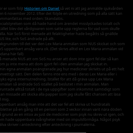
ör er som följt
Historien om Daniel
så vet ni att jag anmälde sjukvården
en 6 november 2012. Efter det följde en utredning som på alla sätt kan
ammanfattas med orden: Skandalös.
ocialstyrelsen som då hade hand om ärendet misslyckades totalt och
stället blev det vårdgivaren som satte upp reglerna för vad som skulle
älla. När SoS först menade att felaktigheter hade begåtts så gnällde
US lite, och SoS ändrade på allt.
akgrunden till det var den Lex Maria anmälan som NUS skickat och som
oS uppenbart ansåg vara ok. (Det skrivs alltid en Lex Maria anmälan vid
ådana här fall)
å menade NUS att om SoS nu anser att dom inte gjort fel där så kan
om ju inte mena att dom gjort fel i den anmälan jag skickat in.
 min egna anmälan poängterade jag hur mediciner skrivits ut på ett helt
anvettigt sätt. Den delen fanns inte ens med i deras Lex Maria eller i
syks egna internutredning. Istället för att då gräva upp Lex Maria
nmälan så ändrade SoS istället på beslutet i min anmälan. Man
truntade alltså totalt i de nya uppgifter som inkommit samtidigt som
an missade att skicka alla papper som jag skulle fått chansen att läsa
ll mig.
ppenbart ansåg man inte att det var fel att skriva ut hundratals
abletter på en gång till en person som 2 veckor innan varit nära döden
å grund av en intox av just de mediciner som psyk nu skrev ut igen, och
om hade uppenbara svårigheter med sin impulsförmåga. Något psyk
jälva skriver i anteckning efter anteckning i journalerna.