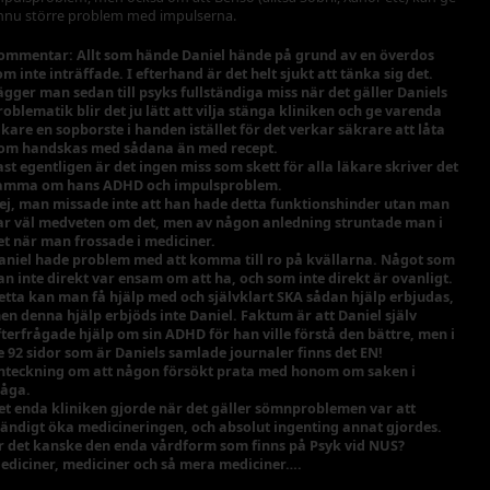
nnu större problem med impulserna.
ommentar: Allt som hände Daniel hände på grund av en överdos
om inte inträffade. I efterhand är det helt sjukt att tänka sig det.
ägger man sedan till psyks fullständiga miss när det gäller Daniels
roblematik blir det ju lätt att vilja stänga kliniken och ge varenda
äkare en sopborste i handen istället för det verkar säkrare att låta
om handskas med sådana än med recept.
ast egentligen är det ingen miss som skett för alla läkare skriver det
amma om hans ADHD och impulsproblem.
ej, man missade inte att han hade detta funktionshinder utan man
ar väl medveten om det, men av någon anledning struntade man i
et när man frossade i mediciner.
aniel hade problem med att komma till ro på kvällarna. Något som
an inte direkt var ensam om att ha, och som inte direkt är ovanligt.
etta kan man få hjälp med och självklart SKA sådan hjälp erbjudas,
en denna hjälp erbjöds inte Daniel. Faktum är att Daniel själv
fterfrågade hjälp om sin ADHD för han ville förstå den bättre, men i
e 92 sidor som är Daniels samlade journaler finns det EN!
nteckning om att någon försökt prata med honom om saken i
råga.
et enda kliniken gjorde när det gäller sömnproblemen var att
tändigt öka medicineringen, och absolut ingenting annat gjordes.
r det kanske den enda vårdform som finns på Psyk vid NUS?
ediciner, mediciner och så mera mediciner….