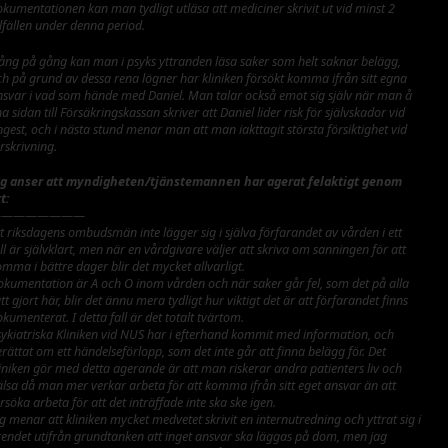
kumentationen kan man tydligt utläsa att mediciner skrivit ut vid minst 2
llfällen under denna period.
ång på gång kan man i psyks yttranden läsa saker som helt saknar belägg,
ch på grund av dessa rena lögner har kliniken försökt komma ifrån sitt egna
nsvar i vad som hände med Daniel. Man talar också emot sig själv när man å
a sidan till Försäkringskassan skriver att Daniel lider risk för självskador vid
gest, och i nästa stund menar man att man iakttagit största försiktighet vid
örskrivning.
ag anser att myndigheten/tjänstemannen har agerat felaktigt genom
t:
————————
t riksdagens ombudsmän inte lägger sig i själva förfarandet av vården i ett
ll är självklart, men när en vårdgivare väljer att skriva om sanningen för att
mma i bättre dager blir det mycket allvarligt.
okumentation är A och O inom vården och när saker går fel, som det på alla
tt gjort här, blir det ännu mera tydligt hur viktigt det är att förfarandet finns
kumenterat. I detta fall är det totalt tvärtom.
sykiatriska Kliniken vid NUS har i efterhand kommit med information, och
rättat om ett händelseförlopp, som det inte går att finna belägg för. Det
iniken gör med detta agerande är att man riskerar andra patienters liv och
älsa då man mer verkar arbeta för att komma ifrån sitt eget ansvar än att
rsöka arbeta för att det inträffade inte ska ske igen.
g menar att kliniken mycket medvetet skrivit en internutredning och yttrat sig i
rendet utifrån grundtanken att inget ansvar ska läggas på dom, men jag