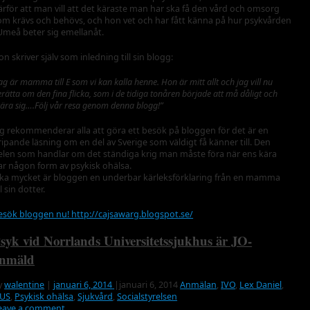
ärför att man vill att det käraste man har ska få den vård och omsorg
om krävs och behövs, och hon vet och har fått känna på hur psykvården
 Umeå beter sig emellanåt.
on skriver själv som inledning till sin blogg:
ag är mamma till E som vi kan kalla henne. Hon är mitt allt och jag vill nu
rätta om den fina flicka, som i de tidiga tonåren började att må dåligt och
kära sig….Följ vår resa genom denna blogg!”
ag rekommenderar alla att göra ett besök på bloggen för det är en
ripande läsning om en del av Sverige som väldigt få känner till. Den
elen som handlar om det ständiga krig man måste föra när ens kära
ar någon form av psykisk ohälsa.
ika mycket är bloggen en underbar kärleksförklaring från en mamma
ll sin dotter.
esök bloggen nu! http://cajsawarg.blogspot.se/
syk vid Norrlands Universitetssjukhus är JO-
nmäld
y
walentine
|
januari 6, 2014
|
januari 6, 2014
Anmälan
,
IVO
,
Lex Daniel
,
US
,
Psykisk ohälsa
,
Sjukvård
,
Socialstyrelsen
eave a comment