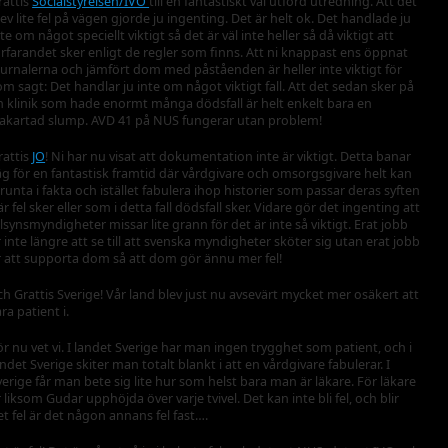
rattis
Socialstyrelsen/IVO
till en fantastiskt väl utförd utredning. Att det
lev lite fel på vägen gjorde ju ingenting. Det är helt ok. Det handlade ju
te om något speciellt viktigt så det är väl inte heller så då viktigt att
örfarandet sker enligt de regler som finns. Att ni knappast ens öppnat
ournalerna och jämfört dom med påståenden är heller inte viktigt för
om sagt: Det handlar ju inte om något viktigt fall. Att det sedan sker på
n klinik som hade enormt många dödsfall är helt enkelt bara en
lakartad slump. AVD 41 på NUS fungerar utan problem!
rattis
JO
! Ni har nu visat att dokumentation inte är viktigt. Detta banar
äg för en fantastisk framtid där vårdgivare och omsorgsgivare helt kan
trunta i fakta och istället fabulera ihop historier som passar deras syften
är fel sker eller som i detta fall dödsfall sker. Vidare gör det ingenting att
illsynsmyndigheter missar lite grann för det är inte så viktigt. Erat jobb
r inte längre att se till att svenska myndigheter sköter sig utan erat jobb
r att supporta dom så att dom gör ännu mer fel!
ch Grattis Sverige! Vår land blev just nu avsevärt mycket mer osäkert att
ra patient i.
ör nu vet vi. I landet Sverige har man ingen trygghet som patient, och i
andet Sverige skiter man totalt blankt i att en vårdgivare fabulerar. I
verige får man bete sig lite hur som helst bara man är läkare. För läkare
r liksom Gudar upphöjda över varje tvivel. Det kan inte bli fel, och blir
et fel är det någon annans fel fast….