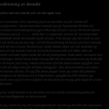
eskrivning av ärendet
eskriv vad som hände och när det ägde rum
en 6 november 2012 skickade jag in en anmälan om fel i vården till
cialstyrelsen. I denna anmälan menade jag att Psykiatriska Kliniken vid
rrlands Universitetssjukhus gjort allvarliga fel som i sin tur lett till att Daniel
ohansson pers.nr ———- avled den 12 september samma år. Socialstyrelsen
eddelade direkt att ärendet skulle utredas. Från början såg det också ut som
t SoS skulle gå på min linje, och det första förslag till beslut som kom menade
ckså att stora brister förekommit. Sedan hände något och SoS ändrade sig
talt och det slutade med att SoS kritik försvann helt och hållet. Efter att
slutet väl hade tagits visade det då att felaktigheter hade skett i samband med
redningen. Bland annat hade inte jag fått alla de dokument som jag skulle fått
ör att kunna yttra mig. I dessa dokument stod det bland annat uppgifter som
t inte på något sätt går att finna belägg för i den dokumentation som finns
nt Daniels vårdtid. Om jag fått dessa papper hade jag redan då självklart
ängterat att det fanns stora frågetecken i uppgifterna från kliniken jag
nmält men jag fick inte möjlighet att läsa dom förrän jag själv begärde ut dom
efterhand.
ag har också skickat in en anmälan mot Norrlands Universitetssjukhus för
eras handläggande av detta ärende.
r jag i slutet av maj 2013 poängterade för SoS att jag inte fått alla dokument