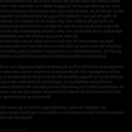
okumentationen och det är IVO’s ansvar att utreda detta. När kliniken svarar
å den kritik med saker som saknar belägg blir det mycket allvarligt när man
 bara accepterar förklaringen utan att ta reda på fakta. Att JO inte går in med
npunkter på själva vården har jag full förståelse för men när det gäller en
tredning som handlar om en avliden ung man måste ju allt göras för att
anningen ska komma fram, och den har man här valt att strunta totalt i. Att
n som tillsynsmyndighet struntar i saker som att kliniken skriver fullständiga
laktigheter som när medicin skrivs ut är allvarligt.
t hade heller inte på något sätt varit svårt för IVO att granska om psyks
ttranden stämmer. Det hade bara varit för dom att göra en korrekt utredning
ch jämföra psyks yttranden med journaler och dokumentationen. Det har jag
arat av att göra så det borde ju en tillsynsmyndighet också klara av.
O har som tillsynsmyndighet ett ansvar att se till att förhindra att felaktigheter
om sker inom vården minimeras så mycket det går. När myndigheten då inte
s är intresserade av att göra en korrekt utredning uppstår en mycket allvarlig
tuation där människors liv sätts på spel. Att myndigheten dessutom ena
tunden meddelar att man ska göra en omprövning och i nästa stund menar att
et ska man inte alls orsakar dessutom stort lidande för efterlevande och man
r agerat mycket oprofessionellt.
rför anser jag att SoS/IVO agerat felaktigt. Både när det gäller den
rsprungliga utredningen men också hur man sedan struntar i de fel man själva
rkänt att man begått.
_________________