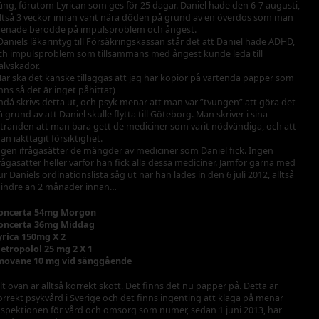
ång, förutom Lyrican som ges för 25 dagar. Daniel hade den 6-7 augusti,
lltså 3 veckor innan varit nära döden på grund av en överdos som man
enade berodde på impulsproblem och ångest.
 Daniels läkarintyg till Försäkringskassan står det att Daniel hade ADHD,
ch impulsproblem som tillsammans med ångest kunde leda till
jälvskador.
Här ska det kanske tilläggas att jag har kopior på vartenda papper som
inns så det är inget påhittat)
ndå skrivs detta ut, och psyk menar att man var ”tvungen” att göra det
å grund av att Daniel skulle flytta till Göteborg. Man skriver i sina
ttranden att man bara gett de mediciner som varit nödvändiga, och att
an iakttagit försiktighet.
ngen ifrågasätter de mängder av mediciner som Daniel fick. Ingen
frågasätter heller varför han fick alla dessa mediciner. Jämför gärna med
ur Daniels ordinationslista såg ut när han lades in den 6 juli 2012, alltså
indre än 2 månader innan…
oncerta 54mg Morgon
oncerta 36mg Middag
yrica 150mg X 2
etropolol 25 mg 2 X 1
movane 10 mg vid sänggående
llt ovan är alltså korrekt skött. Det finns det nu papper på. Detta är
orrekt psykvård i Sverige och det finns ingenting att klaga på menar
nspektionen för vård och omsorg som numer, sedan 1 juni 2013, har