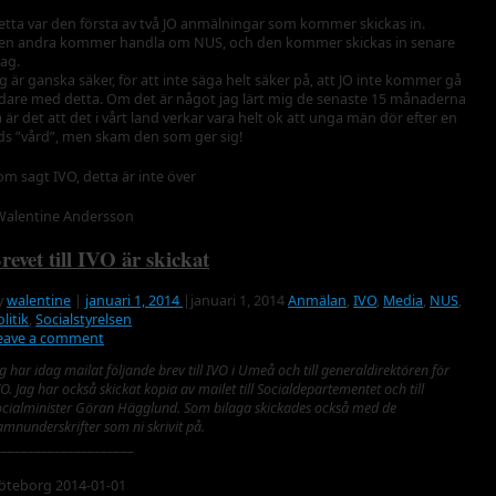
etta var den första av två JO anmälningar som kommer skickas in.
en andra kommer handla om NUS, och den kommer skickas in senare
dag.
ag är ganska säker, för att inte säga helt säker på, att JO inte kommer gå
idare med detta. Om det är något jag lärt mig de senaste 15 månaderna
å är det att det i vårt land verkar vara helt ok att unga män dör efter en
ids ”vård”, men skam den som ger sig!
om sagt IVO, detta är inte över
Walentine Andersson
revet till IVO är skickat
y
walentine
|
januari 1, 2014
|
januari 1, 2014
Anmälan
,
IVO
,
Media
,
NUS
,
litik
,
Socialstyrelsen
eave a comment
g har idag mailat följande brev till IVO i Umeå och till generaldirektören för
O. Jag har också skickat kopia av mailet till Socialdepartementet och till
ocialminister Göran Hägglund. Som bilaga skickades också med de
mnunderskrifter som ni skrivit på.
_____________________
öteborg 2014-01-01