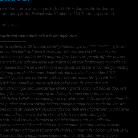
å var den andra anmälan inskickad till Riksdagens Ombudsmän.
enna gång är det Psykiatriska Kliniken vid NUS som jag anmäld.
nmälan……
eskriv vad som hände och när det ägde rum
————————
en 12 september 2012 avled Daniel Johansson, pers.nr ******-***, efter att
tt i natten blivit utskriven från psykiatriska kliniken vid vilken han varit
nskriven hos mestadels de 69 dagarna före. I hans kropp påträffades mycket
ora mediciner och alla dessa kan spåras till en stor förskrivning av mediciner
om skedde mindre än 2 veckor före dödsfallet. Detta var ett av många misstag
nligt mig som skedde under Daniels vårdtid och den 6 november 2012
mälde jag kliniken till Socialstyrelsen i det som kallas för ”fel i vården”.
g fick läsa Daniels journaler, och fick också hem de yttranden och
nternutredningar som psykiatriska kliniken gjorde i och med Daniels död, och
edan från började menade jag att dessa yttranden inte stämmer med
rkligheten. I klinikens utredningar och förklaringar till Socialstyrelsen finns det
lera punkter som helt saknar belägg i dokumentationen/journalerna. Det står
and annat att Daniel fick psykosocialt stöd, men inte någonstans i journalerna
n man utläsa när det ska ha skett och från vem detta stöd getts.
t står också i psyks yttranden grava felaktigheter när det gäller hur
rskrivningen av läkemedel gått till. Bland annat kan man i dessa läsa att
iniken skriver att inga mediciner alls skrevs ut under tiden början på juni 2012
lls dess att Daniel läggs in den 6 juli samma år. Detta stämmer inte, för i