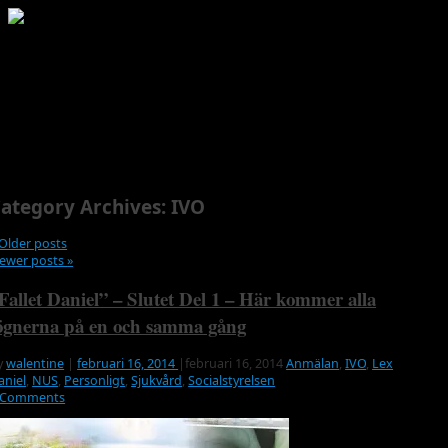
MENU
ategory Archives:
IVO
Older posts
ewer posts
»
Fallet Daniel” – Slutet Del 1 – Här kommer alla
ögnerna på en och samma gång
y
walentine
|
februari 16, 2014
|
februari 16, 2014
Anmälan
,
IVO
,
Lex
aniel
,
NUS
,
Personligt
,
Sjukvård
,
Socialstyrelsen
 Comments