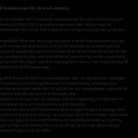
ill Inspektionen för vård och omsorg
en 30 oktober 2013 beslutade Inspektionen för vård och Omsorg att
rende: 8.2-26331/2013 ej skulle omprövas. Eller rättare sagt så
eddelande IVO då att min begäran om omprövning ej blev godkänd.
medelbart efter det skrev jag ett öppet brev till myndigheten där jag
tarkt kritiserade erat beslut och hur förfarandet av ärendet gått till.
essutom påpekade jag det konstiga i erat beslut med tanke på att det
ar myndigheten själv som meddelat att ärendet låg under ompröving.
ag har inte fått något svar från myndigheten ännu, men frågorna jag då
tällde finns fortfarande kvar.
ag vill fortfarande veta hur myndigheten den 30 oktober kan meddela
tt ärendet ej kommer godkännas för omprövning samtidigt som
yndigheten själv redan den 30 juli skriver att myndigheten själv valt att
mpröva ärendet på grund av formella skäl.
 beslutet ni skickar den 30 oktober står det ingenting om det utan ni
onstaterar bara att omprövning ej kommer ske.
eslutet blir ännu mer förvirrande då eran egen högsta ansvariga chef,
unilla Hult Backlund, till mig i ett mail den 4 juli 2013 inleder med orden,
 Även om jag inte kan kommentera ditt enskilda ärende som just nu
igger under omprövning hos oss, så vill jag ge ett svar på de viktiga
enerella frågor som du lyfter”