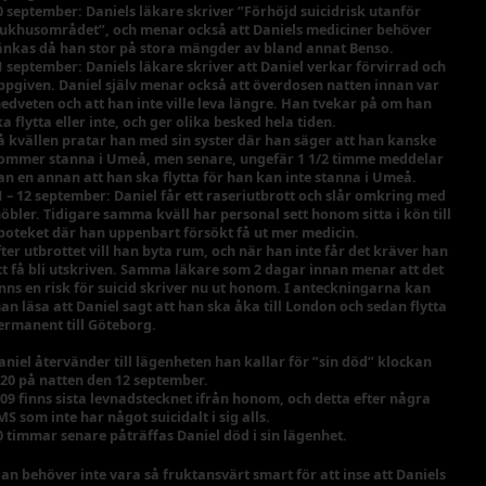
0 september: Daniels läkare skriver ”Förhöjd suicidrisk utanför
jukhusområdet”, och menar också att Daniels mediciner behöver
änkas då han stor på stora mängder av bland annat Benso.
1 september: Daniels läkare skriver att Daniel verkar förvirrad och
ppgiven. Daniel själv menar också att överdosen natten innan var
edveten och att han inte ville leva längre. Han tvekar på om han
ka flytta eller inte, och ger olika besked hela tiden.
å kvällen pratar han med sin syster där han säger att han kanske
ommer stanna i Umeå, men senare, ungefär 1 1/2 timme meddelar
an en annan att han ska flytta för han kan inte stanna i Umeå.
1 – 12 september:
Daniel får ett raseriutbrott och slår omkring med
öbler. Tidigare samma kväll har personal sett honom sitta i kön till
poteket där han uppenbart försökt få ut mer medicin.
fter utbrottet vill han byta rum, och när han inte får det kräver han
tt få bli utskriven. Samma läkare som 2 dagar innan menar att det
inns en risk för suicid skriver nu ut honom. I anteckningarna kan
an läsa att Daniel sagt att han ska åka till London och sedan flytta
ermanent till Göteborg.
aniel återvänder till lägenheten han kallar för ”sin död” klockan
:20 på natten den 12 september.
:09 finns sista levnadstecknet ifrån honom, och detta efter några
MS som inte har något suicidalt i sig alls.
0 timmar senare påträffas Daniel död i sin lägenhet.
an behöver inte vara så fruktansvärt smart för att inse att Daniels