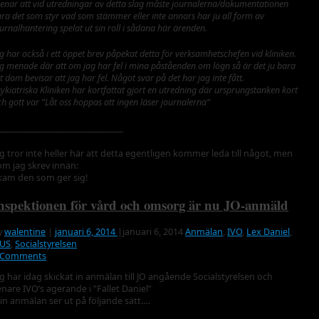
enar att vid utredningar av detta slag måste journalerna/dokumentationen
ara det som styr vad som stämmer eller inte annars har ju all form av
urnalhantering spelat ut sin roll i sådana här ärenden.
g har också i ett öppet brev påpekat detta för verksamhetschefen vid kliniken.
ag menade där att om jag har fel i mina påståenden om lögn så är det ju bara
t dom bevisar att jag har fel. Något svar på det har jag inte fått.
ykiatriska Kliniken har kortfattat gjort en utredning där ursprungstanken kort
h gott var ”Låt oss hoppas att ingen läser journalerna”
___________________________________
ag tror inte heller här att detta egentligen kommer leda till något, men
om jag skrev innan:
kam den som ger sig!
nspektionen för vård och omsorg är nu JO-anmäld
y
walentine
|
januari 6, 2014
|
januari 6, 2014
Anmälan
,
IVO
,
Lex Daniel
,
US
,
Socialstyrelsen
 Comments
ag har idag skickat in anmälan till JO angående Socialstyrelsen och
enare IVO’s agerande i ”Fallet Daniel”
in anmälan ser ut på följande sätt….