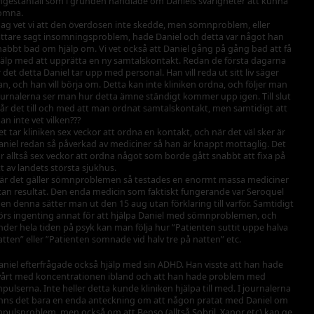
ngestanfall som i grunden handlade om Daniels svårigheter att kunna
omna.
dag vet vi att den överdosen inte skedde, men sömnproblem, eller
ättare sagt insomningsproblem, hade Daniel och detta var något han
nabbt bad om hjälp om. Vi vet också att Daniel gång på gång bad att få
jälp med att upprätta en ny samtalskontakt. Redan de första dagarna
r det detta Daniel tar upp med personal. Han vill reda ut sitt liv säger
an, och han vill börja om. Detta kan inte kliniken ordna, och följer man
ournalerna ser man hur detta ämne ständigt kommer upp igen. Till slut
tår det till och med att man ordnat samtalskontakt, men samtidigt att
an inte vet vilken???
et tar kliniken sex veckor att ordna en kontakt, och när det väl sker är
aniel redan så påverkad av mediciner så han är knappt mottaglig. Det
ar alltså sex veckor att ordna något som borde gått snabbt att fixa på
tt av landets största sjukhus.
är det gäller sömnproblemen så testades en enormt massa mediciner
tan resultat. Den enda medicin som faktiskt fungerande var Seroquel
en denna sätter man ut den 15 aug utan förklaring till varför. Samtidigt
örs ingenting annat för att hjälpa Daniel med sömnproblemen, och
nder hela tiden på psyk kan man följa hur ”Patienten suttit uppe halva
atten” eller ”Patienten somnade vid halv tre på natten” etc.
aniel efterfrågade också hjälp med sin ADHD. Han visste att han hade
vårt med koncentrationen ibland och att han hade problem med
mpulserna. Inte heller detta kunde kliniken hjälpa till med. I journalerna
inns det bara en enda anteckning om att någon pratat med Daniel om
mpulsproblem, men också om att Benso (alltså Sobril, Xanor etc) kan ge