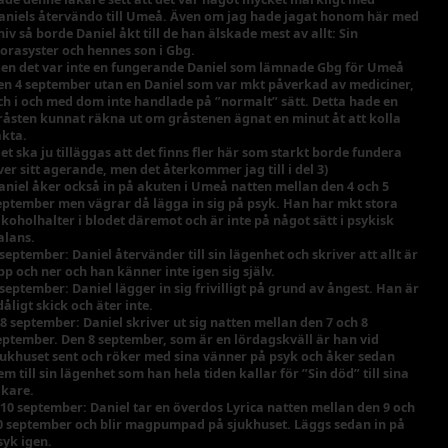
aniels återvändo till Umeå. Även om jag hade jagat honom här med
niv så borde Daniel åkt till de han älskade mest av allt: Sin
torasyster och hennes son i Gbg.
en det var inte en fungerande Daniel som lämnade Gbg för Umeå
en 4 september utan en Daniel som var mkt påverkad av mediciner,
ch i och med dom inte handlade på ”normalt” sätt. Detta hade en
råsten kunnat räkna ut om gråstenen ägnat en minut åt att kolla
akta.
det ska ju tilläggas att det finns fler här som starkt borde fundera
ver sitt agerande, men det återkommer jag till i del 3)
aniel åker också in på akuten i Umeå natten mellan den 4 och 5
eptember men vägrar då lägga in sig på psyk. Han har mkt stora
lkoholhalter i blodet däremot och är inte på något sätt i psykisk
alans.
 september: Daniel återvänder till sin lägenhet och skriver att allt är
pp och ner och han känner inte igen sig själv.
 september: Daniel lägger in sig frivilligt på grund av ångest. Han är
 dåligt skick och äter inte.
-8 september: Daniel skriver ut sig natten mellan den 7 och 8
eptember. Den 8 september, som är en lördagskväll är han vid
jukhuset sent och röker med sina vänner på psyk och åker sedan
em till sin lägenhet som han hela tiden kallar för ”Sin död” till sina
äkare.
-10 september: Daniel tar en överdos Lyrica natten mellan den 9 och
0 september och blir magpumpad på sjukhuset. Läggs sedan in på
syk igen.