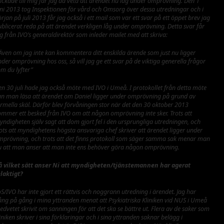
ickade till mig får jag då veta att ärendet nu låg under omprövning. Den 1
uni 2013 tog Inspektionen för vård och Omsorg över dessa utredningar och i
rjan på juli 2013 får jag också i ett mail som var ett svar på ett öppet brev jag
ublicerat reda på att ärendet verkligen låg under omprövning. Detta svar får
g från IVO’s generaldirektör som inleder mailet med att skriva:
 Även om jag inte kan kommentera ditt enskilda ärende som just nu ligger
der omprövning hos oss, så vill jag ge ett svar på de viktiga generella frågor
om du lyfter”
en 30 juli hade jag också möte med IVO i Umeå. I protokollet från detta möte
an man läsa att ärendet om Daniel ligger under omprövning på grund av
ormella skäl. Därför blev förvåningen stor när det den 30 oktober 2013
ommer ett besked från IVO om att någon omprövning inte sker. Trots att
ndigheten själv sagt att dom gjort fel i den ursprungliga utredningen, och
ots att myndighetens högsta ansvariga chef skriver att ärendet ligger under
mprövning, och trots att det finns protokoll som säger samma sak menar man
u att man anser att man inte ens behöver göra någon omprövning.
å vilket sätt anser Ni att myndigheten/tjänstemannen har agerat
elaktigt?
S/IVO har inte gjort ett rättvis och noggrann utredning i ärendet. Jag har
ång på gång i mina yttranden menat att Psykiatriska Kliniken vid NUS i Umeå
dvetet skrivit om sanningen för att det ska se bättre ut. Flera av de saker som
iniken skriver i sina förklaringar och i sina yttranden saknar belägg i