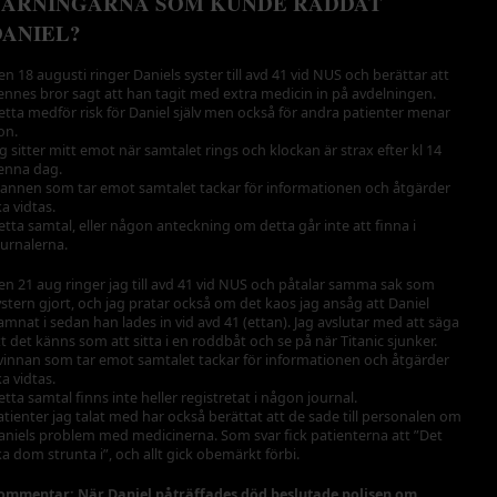
VARNINGARNA SOM KUNDE RÄDDAT
DANIEL?
en 18 augusti ringer Daniels syster till avd 41 vid NUS och berättar att
ennes bror sagt att han tagit med extra medicin in på avdelningen.
etta medför risk för Daniel själv men också för andra patienter menar
on.
ag sitter mitt emot när samtalet rings och klockan är strax efter kl 14
enna dag.
annen som tar emot samtalet tackar för informationen och åtgärder
ka vidtas.
etta samtal, eller någon anteckning om detta går inte att finna i
ournalerna.
en 21 aug ringer jag till avd 41 vid NUS och påtalar samma sak som
ystern gjort, och jag pratar också om det kaos jag ansåg att Daniel
amnat i sedan han lades in vid avd 41 (ettan). Jag avslutar med att säga
tt det känns som att sitta i en roddbåt och se på när Titanic sjunker.
vinnan som tar emot samtalet tackar för informationen och åtgärder
ka vidtas.
etta samtal finns inte heller registretat i någon journal.
atienter jag talat med har också berättat att de sade till personalen om
aniels problem med medicinerna. Som svar fick patienterna att ”Det
ka dom strunta i”, och allt gick obemärkt förbi.
ommentar: När Daniel påträffades död beslutade polisen om