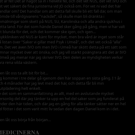
et är fel! Det är något så in i helvete fel, och det vet NUS, det vet IVO och
et vet säkert de fina juristerna vid JO också om. För vet ni vad det här
andlar om? Det handlar om att detta fall skulle bli ett fall där, om man
ömde till vårdgivarens ”nackdel”, så skulle man bli dränkta i
nmälningar som skett på NUS, SU, Karolinska och alla andra sjukhus i
etta land. För det som hände Daniel sker gång på gång, men vi har valt
tt blunda för det, och det kommer ske igen, och igen…
sykkliniken vid NUS är känt för mycket, men bra vård är inget som står
å listan över ”Saker vi gillar med Psyk i Umeå”, och det vet också ”alla”
m. Det vet även IVO om men IVO i Umeå har skött detta på ett sätt som
ämnar mycket över att önska, och jag vill starkt poängtera att det är IVO
 Umeå jag menar när jag skriver IVO. Den delen av myndigheten verkar
ara rena vilda västern.
n låt oss ta allt bit för bit…
ag kommer i tre delar gå igenom den här soppan en sista gång. I 1 år
ch 4 månader har jag levt med det här, och detta får bli min
lutplädering helt enkelt.
e det som en sammanfattning av allt, med en avslutande mycket
ersonlig del där jag tänker ta upp en hel del saker som jag funderat på
nder den här tiden, och där jag en gång för alla tänker sätter ner en hel
el fötter i det som varit mitt liv sedan den dagen Daniel kom in i det.
en låt oss börja från början…
MEDICINERNA