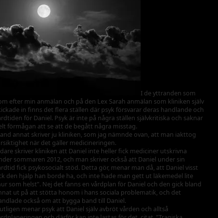
I de yttranden som
om efter min anmälan och på den Lex Sarah anmälan som kliniken själv
kickade in finns det flera ställen där psyk försvarar deras handlande och
årdtiden för Daniel. Psyk är inte på några ställen självkritiska och saknar
elt förmågan att se att de begått några misstag.
land annat skriver ju kliniken, som jag nämnde ovan, att man iakttog
örsiktighet när det gäller medicineringen.
idare skriver kliniken att Daniel inte heller fick mediciner utskrivna
nder sommaren 2012, och man skriver också att Daniel under sin
årdtid fick psykosocialt stöd. Detta gör, menar man då, att Daniel visst
ick den hjälp han borde ha, och inte hade man gett ut läkemedel lite
hur som helst”. Nej det fanns en vårdplan för Daniel och den gick bland
nnat ut på att stötta honom i hans sociala problematik, och det
andlade också om att bygga band till Daniel.
lutligen menar psyk att Daniel själv avbröt vården och alltså
årdplaneringen och därför kan inte lastas för det, citat, ”Tragiska