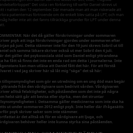
ändelseförloppet” Det sista i en förklaring till varför Daniel skrevs ut
itt i natten den 12 september. Där menade man att man riskerade att
örlora patienternas förtroende om de enkelt blev satta på LPT, och man
nsåg heller inte att det fanns tillräckliga grunder för LPT under denna
att.
OMMENTAR: När det då gäller förskrivningar under sommaren
kriver psyk att inga förskrivningar gjordes under sommaren efter
örjan på juni. Detta stämmer inte för den 19 juni skrevs Sobril ut till
aniel och samma läkare skriver också ut mer Sobril den 4 juli.
är det gäller det psykosociala stöd som Daniel enligt yttrandena
ka ha fått så finns det inte en enda rad om detta i journalerna. Inte
ågonstans kan man utläsa att Daniel fått det här. För att förstå
llvaret i vad jag skriver här så låt mig ”säga” det så här:
n tillsynsmyndighet som gör en utredning om en ung död man begär
n yttrande från den vårdgivare som bedrivit vården. Vårdgivaren
kriver alltså felaktigheter, och påståenden som det inte på några
om helst sätt går att bevisa eller styrka, men det struntar
illsynsmyndigheten i. Detsamma gäller medicinerna som inte ska ha
etts ut under sommaren 2012 enligt psyk. Inte heller där ifrågasätts
arför psyk skriver saker som inte stämmer.
ortfattat är det alltså ok för en vårdgivare att ljuga, och
årdgivaren behöver heller inte kunna styrka sina påståenden.