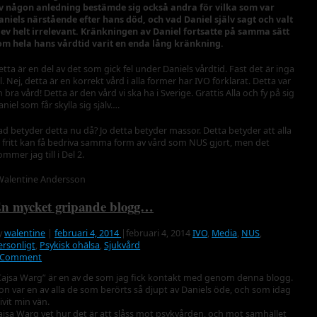
v någon anledning bestämde sig också andra för vilka som var
aniels närstående efter hans död, och vad Daniel själv sagt och valt
lev helt irrelevant. Kränkningen av Daniel fortsatte på samma sätt
om hela hans vårdtid varit en enda lång kränkning.
etta är en del av det som gick fel under Daniels vårdtid. Fast det är inga
el. Nej, detta är en korrekt vård i alla former har IVO förklarat. Detta var
n bra vård! Detta är den vård vi ska ha i Sverige. Grattis Alla och fy på sig
aniel som får skylla sig själv….
ad betyder detta nu då? Jo detta betyder massor. Detta betyder att alla
i fritt kan få bedriva samma form av vård som NUS gjort, men det
mmer jag till i Del 2.
Walentine Andersson
n mycket gripande blogg…
y
walentine
|
februari 4, 2014
|
februari 4, 2014
IVO
,
Media
,
NUS
,
ersonligt
,
Psykisk ohälsa
,
Sjukvård
 Comment
Cajsa Warg” är en av de som jag fick kontakt med genom denna blogg.
on var en av alla de som berörts så djupt av Daniels öde, och som idag
ivit min vän.
ajsa Warg vet hur det är att slåss mot psykvården, och mot samhället