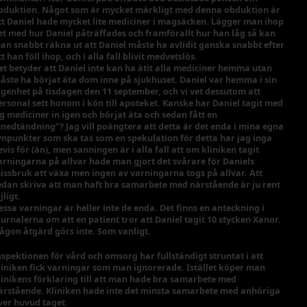
bduktion. Något som är mycket märkligt med denna obduktion är
tt Daniel hade mycket lite mediciner i magsäcken. Lägger man ihop
et med hur Daniel påträffades och framförallt hur han låg så kan
an snabbt räkna ut att Daniel måste ha avlidit ganska snabbt efter
tt han föll ihop, och i alla fall blivit medvetslös.
et betyder att Daniel inte kan ha ätit alla mediciner hemma utan
åste ha börjat äta dom inne på sjukhuset. Daniel var hemma i sin
ägenhet på tisdagen den 11 september, och vi vet dessutom att
ersonal sett honom i kön till apoteket. Kanske har Daniel tagit med
ig mediciner in igen och börjat äta och sedan fått en
snedtändning”? Jag vill poängtera att detta är det enda i mina egna
ynpunkter som ska tas som en spekulation för detta har jag inga
evis för (än), men sanningen är i alla fall att om kliniken tagit
arningarna på allvar hade man gjort det svårare för Daniels
issbruk att växa men ingen av varningarna togs på allvar. Att
edan skriva att man haft bra samarbete med närstående är ju rent
jligt.
essa varningar är heller inte de enda. Det finns en anteckning i
ournalerna om att en patient tror att Daniel tagit 10 stycken Xanor.
ågon åtgärd görs inte. Som vanligt.
nspektionen för vård och omsorg har fullständigt struntat i att
liniken fick varningar som man ignorerade. Istället köper man
linikens förklaring till att man hade bra samarbete med
ärstående. Kliniken hade inte det minsta samarbete med anhöriga
ver huvud taget.