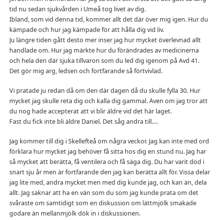
tid nu sedan sjukvården i Umeå tog livet av dig.
Ibland, som vid denna tid, kommer allt det där över mig igen. Hur du
kämpade och hur jag kämpade för att hålla dig vid liv.
Ju längre tiden gått desto mer inser jag hur mycket överlevnad allt
handlade om. Hur jag märkte hur du förändrades av medicinerna
och hela den där sjuka tillvaron som du led dig igenom på Avd 41.
Det gör mig arg, ledsen och fortfarande så förtvivlad.
Vi pratade ju redan då om den där dagen då du skulle fylla 30. Hur
mycket jag skulle reta dig och kalla dig gammal. Även om jag tror att
du nog hade accepterat att vi blir äldre vid det här laget.
Fast du fick inte bli äldre Daniel. Det såg andra till….
Jag kommer till dig i Skellefteå om några veckor. Jag kan inte med ord
förklara hur mycket jag behöver få sitta hos dig en stund nu. Jag har
så mycket att berätta, få ventilera och få säga dig. Du har varit död i
snart sju år men är fortfarande den jag kan berätta allt för. Vissa delar
jag lite med, andra mycket men med dig kunde jag, och kan än, dela
allt. Jag saknar att ha en vän som du som jag kunde prata om det
svåraste om samtidigt som en diskussion om lättmjölk smakade
godare än mellanmjölk dök in i diskussionen.