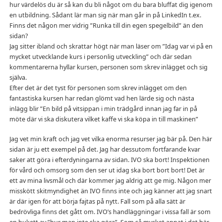
hur värdelös du är så kan du bli något om du bara bluffat dig igenom
en utbildning. Sådant lär man sig när man går in på LinkedIn t.ex.
Finns det någon mer vidrig ”Runka till din egen spegelbild” än den
sidan?
Jag sitter ibland och skrattar högt när man läser om ”Idag var vi på en
mycket utvecklande kurs i personlig utveckling” och där sedan
kommentarerna hyllar kursen, personen som skrev inlägget och sig
själva.
Efter det är det tyst för personen som skrev inlägget om den
fantastiska kursen har redan glömt vad hen lärde sig och nästa
inlägg blir ”En bild på vitsippan i min trädgård innan jag far in på
möte där vi ska diskutera vilket kaffe vi ska köpa in till maskinen”
Jag vet min kraft och jag vet vilka enorma resurser jag bär på. Den här
sidan är ju ett exempel på det. Jag har dessutom fortfarande kvar
saker att göra i efterdyningarna av sidan. IVO ska bort! Inspektionen
för vård och omsorg som den ser ut idag ska bort bort bort! Det är
ett av mina livsmål och där kommer jag aldrig att ge mig. Någon mer
misskött skitmyndighet än IVO finns inte och jag känner att jag snart
är där igen för att börja fajtas på nytt. Fall som på alla sätt är
bedrövliga finns det gått om. IVO’s handläggningar i vissa fall är som