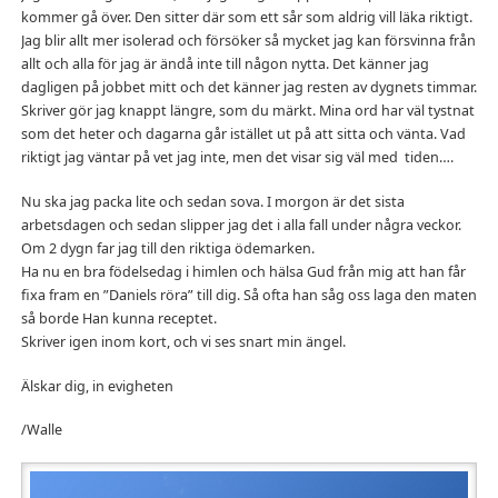
kommer gå över. Den sitter där som ett sår som aldrig vill läka riktigt.
Jag blir allt mer isolerad och försöker så mycket jag kan försvinna från
allt och alla för jag är ändå inte till någon nytta. Det känner jag
dagligen på jobbet mitt och det känner jag resten av dygnets timmar.
Skriver gör jag knappt längre, som du märkt. Mina ord har väl tystnat
som det heter och dagarna går istället ut på att sitta och vänta. Vad
riktigt jag väntar på vet jag inte, men det visar sig väl med tiden….
Nu ska jag packa lite och sedan sova. I morgon är det sista
arbetsdagen och sedan slipper jag det i alla fall under några veckor.
Om 2 dygn far jag till den riktiga ödemarken.
Ha nu en bra födelsedag i himlen och hälsa Gud från mig att han får
fixa fram en ”Daniels röra” till dig. Så ofta han såg oss laga den maten
så borde Han kunna receptet.
Skriver igen inom kort, och vi ses snart min ängel.
Älskar dig, in evigheten
/Walle