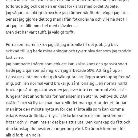
förlorade dig och det kan enklast förklaras med ordet: Arbete.
Jag vågar inte riktigt skriva hur jag känner här för det vågar jag inte.
Senast jag gjorde det tog man i från fotknölarna och ville ha det till
att jag likställt min chef med djävulen….
Men det har varit tufft, ja väldigt tufft.
Förra sommaren skrev jag att jag inte ville till det jobb jag blev
skickad till. Jag hade mina aningar och tyvärr blev det som jag trodde
fast värre.
Jag hamnade i något som enklast kan kallas kaos och ganska snart
hade jag 2 tjänster på mig, och jag arbetade 50%. Att få gå upp i
tjänst gick inte men det gick väldigt bra att lägga arbetsuppgifter på
mig, och i en normal värld brukar ju sånt löna sig. I en normal värld
brukar ju sånt uppskattas men jag lever inte i en normal värld. Här
fungerar det annorlunda för här anser man att ”nu behövs du DÄR
istället” och så flyttas man bara. Allt det man gjort under ett år har
man inte den minsta nytta av för det är inte alla som kan komma
vidare. Vissa är födda att fylla i de luckor som de som bestämmer
hittar och vill man inte är det bara att sluta. Den kunskap du fått och
den kunskap du besitter är ingenting värd. Du är och kommer för
alltid förbli en nolla.