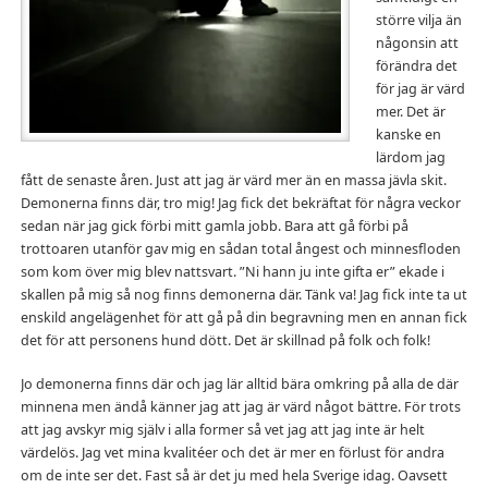
större vilja än
någonsin att
förändra det
för jag är värd
mer. Det är
kanske en
lärdom jag
fått de senaste åren. Just att jag är värd mer än en massa jävla skit.
Demonerna finns där, tro mig! Jag fick det bekräftat för några veckor
sedan när jag gick förbi mitt gamla jobb. Bara att gå förbi på
trottoaren utanför gav mig en sådan total ångest och minnesfloden
som kom över mig blev nattsvart. ”Ni hann ju inte gifta er” ekade i
skallen på mig så nog finns demonerna där. Tänk va! Jag fick inte ta ut
enskild angelägenhet för att gå på din begravning men en annan fick
det för att personens hund dött. Det är skillnad på folk och folk!
Jo demonerna finns där och jag lär alltid bära omkring på alla de där
minnena men ändå känner jag att jag är värd något bättre. För trots
att jag avskyr mig själv i alla former så vet jag att jag inte är helt
värdelös. Jag vet mina kvalitéer och det är mer en förlust för andra
om de inte ser det. Fast så är det ju med hela Sverige idag. Oavsett