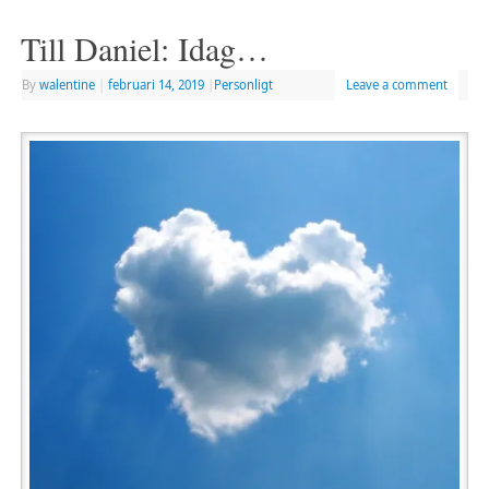
Till Daniel: Idag…
By
walentine
|
februari 14, 2019
|
Personligt
Leave a comment