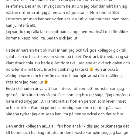
telefonen. Det är hur mysigt som helst! Om jag blundar hårt kan jag
nästan drömma att jag är ensam någonstans i Norrland istället.
Förutom att man känner av den äckliga luft vi har här nere men man
kan ju inte få allt.
Jag var duktig i alla fall och jobbade länge hemma ikväll och försökte
komma ikapp mig lite. Sedan gick jag ut.
Hade annars en helt ok kväll innan. Jag och två goa kollegor gick till
saluhallen och satte oss en stund på taket. De drack öl medan jag så
klart drack cola. Du hade gillat dom två. Den ene är vild och galen och
hörs femtio mil bort. Inte helt olik mig faktiskt
Hon är också
väldigt charmig och omtänksam och har hjärtat på rätta stället. Ja
titta som jag med ju!
Enda skillnaden är väl att hon inte ser ut som ett monster som jag
gör då. Hon är attans så söt. Fast som jag brukar säga, ”Jag umgås ju
bara med snygga” :D. Framförallt är hon en person som lever i nuet
och inte leker Gud på jobbet samtidigt som hon tar det på allvar.
Sådana tycker jag om. Man kan lita på henne också och det är bra.
Den andra kollegan är….tja….fan hon är så lik dig! Jag brukar säga det
till henne och har sagt att det är den finaste komplimang jag kan ge