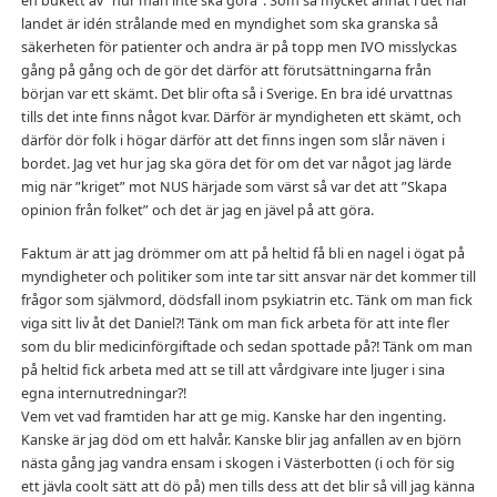
en bukett av ”hur man inte ska göra”. Som så mycket annat i det här
landet är idén strålande med en myndighet som ska granska så
säkerheten för patienter och andra är på topp men IVO misslyckas
gång på gång och de gör det därför att förutsättningarna från
början var ett skämt. Det blir ofta så i Sverige. En bra idé urvattnas
tills det inte finns något kvar. Därför är myndigheten ett skämt, och
därför dör folk i högar därför att det finns ingen som slår näven i
bordet. Jag vet hur jag ska göra det för om det var något jag lärde
mig när ”kriget” mot NUS härjade som värst så var det att ”Skapa
opinion från folket” och det är jag en jävel på att göra.
Faktum är att jag drömmer om att på heltid få bli en nagel i ögat på
myndigheter och politiker som inte tar sitt ansvar när det kommer till
frågor som självmord, dödsfall inom psykiatrin etc. Tänk om man fick
viga sitt liv åt det Daniel?! Tänk om man fick arbeta för att inte fler
som du blir medicinförgiftade och sedan spottade på?! Tänk om man
på heltid fick arbeta med att se till att vårdgivare inte ljuger i sina
egna internutredningar?!
Vem vet vad framtiden har att ge mig. Kanske har den ingenting.
Kanske är jag död om ett halvår. Kanske blir jag anfallen av en björn
nästa gång jag vandra ensam i skogen i Västerbotten (i och för sig
ett jävla coolt sätt att dö på) men tills dess att det blir så vill jag känna