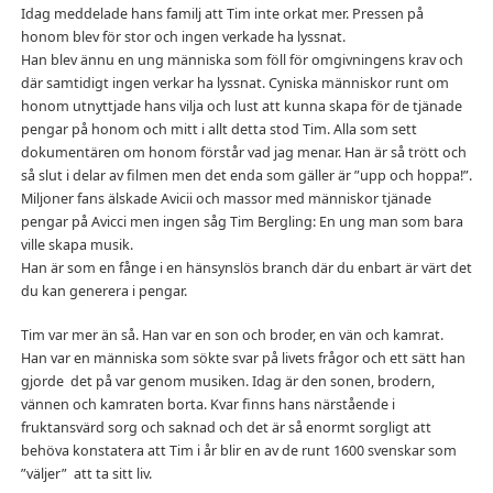
Idag meddelade hans familj att Tim inte orkat mer. Pressen på
honom blev för stor och ingen verkade ha lyssnat.
Han blev ännu en ung människa som föll för omgivningens krav och
där samtidigt ingen verkar ha lyssnat. Cyniska människor runt om
honom utnyttjade hans vilja och lust att kunna skapa för de tjänade
pengar på honom och mitt i allt detta stod Tim. Alla som sett
dokumentären om honom förstår vad jag menar. Han är så trött och
så slut i delar av filmen men det enda som gäller är ”upp och hoppa!”.
Miljoner fans älskade Avicii och massor med människor tjänade
pengar på Avicci men ingen såg Tim Bergling: En ung man som bara
ville skapa musik.
Han är som en fånge i en hänsynslös branch där du enbart är värt det
du kan generera i pengar.
Tim var mer än så. Han var en son och broder, en vän och kamrat.
Han var en människa som sökte svar på livets frågor och ett sätt han
gjorde det på var genom musiken. Idag är den sonen, brodern,
vännen och kamraten borta. Kvar finns hans närstående i
fruktansvärd sorg och saknad och det är så enormt sorgligt att
behöva konstatera att Tim i år blir en av de runt 1600 svenskar som
”väljer” att ta sitt liv.