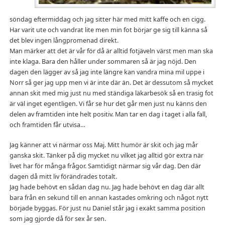
söndag eftermiddag och jag sitter här med mitt kaffe och en cigg.
Har varit ute och vandrat lite men min fot börjar ge sig till känna så
det blev ingen långpromenad direkt.
Man märker att det är vår för då är alltid fotjäveln värst men man ska
inte klaga. Bara den håller under sommaren så är jag nöjd. Den
dagen den lägger av så jag inte längre kan vandra mina mil uppe i
Norr så ger jag upp men vi är inte där än. Det är dessutom så mycket
annan skit med mig just nu med ständiga läkarbesök så en trasig fot
är väl inget egentligen. Vi får se hur det går men just nu känns den
delen av framtiden inte helt positiv. Man tar en dag i taget i alla fall,
och framtiden får utvisa…
Jag känner att vi närmar oss Maj. Mitt humör är skit och jag mår
ganska skit. Tänker på dig mycket nu vilket jag alltid gör extra när
livet har för många frågor. Samtidigt närmar sig vår dag. Den där
dagen då mitt liv förändrades totalt.
Jag hade behövt en sådan dag nu. Jag hade behövt en dag där allt
bara från en sekund till en annan kastades omkring och något nytt
började byggas. För just nu Daniel står jag i exakt samma position
som jag gjorde då för sex år sen.