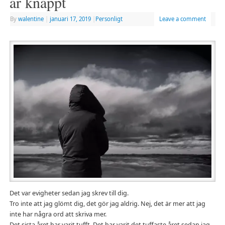
är knappt
By
walentine
|
januari 17, 2019
|
Personligt
Leave a comment
Det var evigheter sedan jag skrev till dig.
Tro inte att jag glömt dig, det gör jag aldrig. Nej, det är mer att jag
inte har några ord att skriva mer.
Det sista året har varit tufft. Det har varit det tuffaste året sedan jag