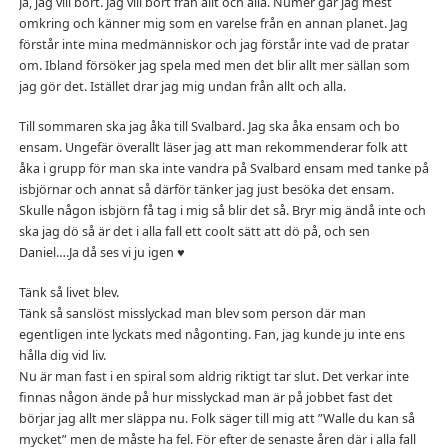
Ja, jag vill bort. Jag vill bort från allt och alla. Numer går jag mest
omkring och känner mig som en varelse från en annan planet. Jag
förstår inte mina medmänniskor och jag förstår inte vad de pratar
om. Ibland försöker jag spela med men det blir allt mer sällan som
jag gör det. Istället drar jag mig undan från allt och alla.
Till sommaren ska jag åka till Svalbard. Jag ska åka ensam och bo
ensam. Ungefär överallt läser jag att man rekommenderar folk att
åka i grupp för man ska inte vandra på Svalbard ensam med tanke på
isbjörnar och annat så därför tänker jag just besöka det ensam.
Skulle någon isbjörn få tag i mig så blir det så. Bryr mig ändå inte och
ska jag dö så är det i alla fall ett coolt sätt att dö på, och sen
Daniel….Ja då ses vi ju igen ♥
Tänk så livet blev.
Tänk så sanslöst misslyckad man blev som person där man
egentligen inte lyckats med någonting. Fan, jag kunde ju inte ens
hålla dig vid liv.
Nu är man fast i en spiral som aldrig riktigt tar slut. Det verkar inte
finnas någon ände på hur misslyckad man är på jobbet fast det
börjar jag allt mer släppa nu. Folk säger till mig att ”Walle du kan så
mycket” men de måste ha fel. För efter de senaste åren där i alla fall