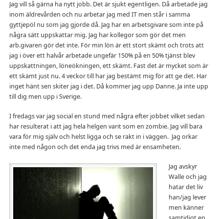
Jag vill så gärna ha nytt jobb. Det är sjukt egentligen. Då arbetade jag
inom äldrevården och nu arbetar jag med IT men står i samma
gyttjepöl nu som jag gjorde då. Jag har en arbetsgivare som inte på
några sätt uppskattar mig. Jag har kollegor som gör det men
arb.givaren gör det inte. För min lön är ett stort skämt och trots att
jag i över ett halvår arbetade ungefär 150% på en 50% tjänst blev
uppskattningen, löneökningen, ett skämt. Fast det är mycket som är
ett skämt just nu. 4 veckor till har jag bestämt mig för att ge det. Har
inget hänt sen skiter jag i det. Då kommer jag upp Danne. Ja inte upp
till dig men upp i Sverige.
I fredags var jag social en stund med några efter jobbet vilket sedan
har resulterat i att jag hela helgen varit som en zombie. Jag vill bara
vara för mig själv och helst ligga och se rakt in i väggen. Jag orkar
inte med någon och det enda jag trivs med är ensamheten.
Jag avskyr
Walle och jag
hatar det liv
han/jag lever
men känner
samtidigt en