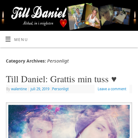
MENU
Personligt
Category Archives:
Till Daniel: Grattis min tuss ♥
By
walentine
|
juli 29, 2019
|
Personligt
Leave a comment