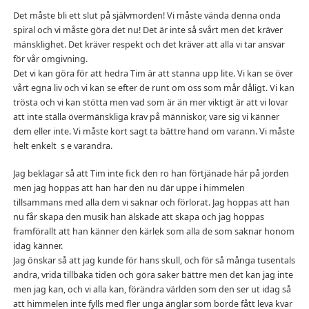
Det måste bli ett slut på självmorden! Vi måste vända denna onda
spiral och vi måste göra det nu! Det är inte så svårt men det kräver
mänsklighet. Det kräver respekt och det kräver att alla vi tar ansvar
för vår omgivning.
Det vi kan göra för att hedra Tim är att stanna upp lite. Vi kan se över
vårt egna liv och vi kan se efter de runt om oss som mår dåligt. Vi kan
trösta och vi kan stötta men vad som är än mer viktigt är att vi lovar
att inte ställa övermänskliga krav på människor, vare sig vi känner
dem eller inte. Vi måste kort sagt ta bättre hand om varann. Vi måste
helt enkelt s e varandra.
Jag beklagar så att Tim inte fick den ro han förtjänade här på jorden
men jag hoppas att han har den nu där uppe i himmelen
tillsammans med alla dem vi saknar och förlorat. Jag hoppas att han
nu får skapa den musik han älskade att skapa och jag hoppas
framförallt att han känner den kärlek som alla de som saknar honom
idag känner.
Jag önskar så att jag kunde för hans skull, och för så många tusentals
andra, vrida tillbaka tiden och göra saker bättre men det kan jag inte
men jag kan, och vi alla kan, förändra världen som den ser ut idag så
att himmelen inte fylls med fler unga änglar som borde fått leva kvar