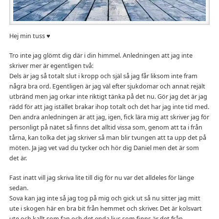
Hej min tuss ♥
Tro inte jag glömt dig där i din himmel. Anledningen att jag inte
skriver mer är egentligen två:
Dels är jag så totalt slut i kropp och själ så jag får liksom inte fram
några bra ord. Egentligen är jag väl efter sjukdomar och annat rejält
utbränd men jag orkar inte riktigt tänka på det nu. Gör jag det är jag
rädd för att jag istället brakar ihop totalt och det har jag inte tid med.
Den andra anledningen är att jag, igen, fick lära mig att skriver jag för
personligt på nätet så finns det alltid vissa som, genom att ta i från
tårna, kan tolka det jag skriver så man blir tvungen att ta upp det på
möten. Ja jag vet vad du tycker och hör dig Daniel men det är som
det är.
Fast inatt vill jag skriva lite till dig för nu var det alldeles för länge
sedan.
Sova kan jag inte så jag tog på mig och gick ut så nu sitter jag mitt
ute i skogen här en bra bit från hemmet och skriver. Det är kolsvart
ute och kallt som fan och det enda ljus som finns är det från