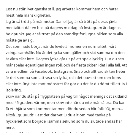
Just nu står livet ganska still. Jag arbetar, kommer hem och hatar
mest hela mänskligheten.
Jag är så trött på människor Daniel! Jag är så trött på deras jävla
mentalitet där en bild på dagens middag på Instagram är dagens
höjdpunkt. Jag är så trött på den ständigt förljugna bilden som alla
måste ge av sig.
Det som hade börjat när du levde är numer en normalitet i vårt
vidriga samhälle. Nu är det lycka som gäller, och skit samma om den
är äkta eller inte. Dagens lycka går ut på att spela lycklig. Hur du sen
mår spelar egentligen ingen roll, och de flesta skiter i det i alla fall. Att
vara medlem på Facebook, Instagram, Snap och allt vad skiten heter
är det samma som att visa sin lycka, och det oavsett om den finns
eller inte. Bryt inte mot mönstret för gör du det är du dömt till ett liv i
isolering.
Skriv när du står på flygplatsen på väg till något meningslöst skitland
med 45 graders värme, men skriv inte när du inte mår så bra. Du kan
få ett hjärta som kommentar men dör du sedan blir folk ”Oj, men…
alltså…guuuud!” Fast det där vet ju du allt om med tanke på
hyckleriet som började i samma sekund som du slutade andas här
nere.