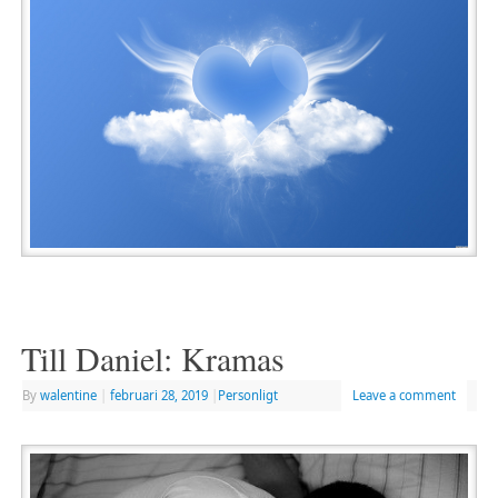
Till Daniel: Kramas
By
walentine
|
februari 28, 2019
|
Personligt
Leave a comment