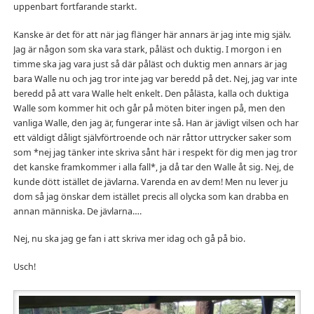
uppenbart fortfarande starkt.
Kanske är det för att när jag flänger här annars är jag inte mig själv.
Jag är någon som ska vara stark, påläst och duktig. I morgon i en
timme ska jag vara just så där påläst och duktig men annars är jag
bara Walle nu och jag tror inte jag var beredd på det. Nej, jag var inte
beredd på att vara Walle helt enkelt. Den pålästa, kalla och duktiga
Walle som kommer hit och går på möten biter ingen på, men den
vanliga Walle, den jag är, fungerar inte så. Han är jävligt vilsen och har
ett väldigt dåligt självförtroende och när råttor uttrycker saker som
som *nej jag tänker inte skriva sånt här i respekt för dig men jag tror
det kanske framkommer i alla fall*, ja då tar den Walle åt sig. Nej, de
kunde dött istället de jävlarna. Varenda en av dem! Men nu lever ju
dom så jag önskar dem istället precis all olycka som kan drabba en
annan människa. De jävlarna….
Nej, nu ska jag ge fan i att skriva mer idag och gå på bio.
Usch!