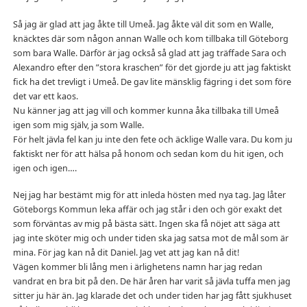
Så jag är glad att jag åkte till Umeå. Jag åkte väl dit som en Walle,
knäcktes där som någon annan Walle och kom tillbaka till Göteborg
som bara Walle. Därför är jag också så glad att jag träffade Sara och
Alexandro efter den ”stora kraschen” för det gjorde ju att jag faktiskt
fick ha det trevligt i Umeå. De gav lite mänsklig fägring i det som före
det var ett kaos.
Nu känner jag att jag vill och kommer kunna åka tillbaka till Umeå
igen som mig själv, ja som Walle.
För helt jävla fel kan ju inte den fete och äcklige Walle vara. Du kom ju
faktiskt ner för att hälsa på honom och sedan kom du hit igen, och
igen och igen….
Nej jag har bestämt mig för att inleda hösten med nya tag. Jag låter
Göteborgs Kommun leka affär och jag står i den och gör exakt det
som förväntas av mig på bästa sätt. Ingen ska få nöjet att säga att
jag inte sköter mig och under tiden ska jag satsa mot de mål som är
mina. För jag kan nå dit Daniel. Jag vet att jag kan nå dit!
Vägen kommer bli lång men i ärlighetens namn har jag redan
vandrat en bra bit på den. De här åren har varit så jävla tuffa men jag
sitter ju här än. Jag klarade det och under tiden har jag fått sjukhuset