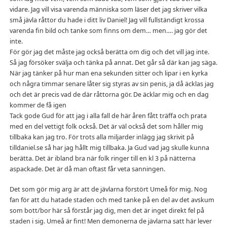
vidare. Jag vill visa varenda människa som läser det jag skriver vilka
små jävla råttor du hade i ditt liv Daniel! Jag vill fullständigt krossa
varenda fin bild och tanke som finns om dem… men…. jag gör det
inte.
För gör jag det måste jag också berätta om dig och det vill jag inte.
Så jag försöker svälja och tänka på annat. Det går så där kan jag säga.
När jag tänker på hur man ena sekunden sitter och lipar i en kyrka
och några timmar senare låter sig styras av sin penis, ja då äcklas jag
och det är precis vad de där råttorna gör. De äcklar mig och en dag
kommer de få igen
Tack gode Gud för att jag i alla fall de här åren fått träffa och prata
med en del vettigt folk också. Det är väl också det som håller mig
tillbaka kan jag tro. För trots alla miljarder inlägg jag skrivit på
tilldaniel.se så har jag hållt mig tillbaka. Ja Gud vad jag skulle kunna
berätta. Det är ibland bra när folk ringer till en kl 3 på nätterna
aspackade. Det är då man oftast får veta sanningen.
Det som gör mig arg är att de jävlarna förstört Umeå för mig. Nog
fan för att du hatade staden och med tanke på en del av det avskum
som bott/bor här så förstår jag dig, men det är inget direkt fel på
staden i sig. Umeå är fint! Men demonerna de jävlarna satt här lever