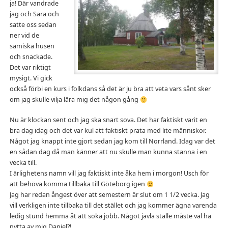
ja! Där vandrade
jag och Sara och
satte oss sedan
ner vid de
samiska husen
och snackade.
Det var riktigt
mysigt. Vi gick
också förbi en kurs i folkdans så det är ju bra att veta vars sånt sker
om jag skulle vilja lära mig det någon gång
Nu är klockan sent och jag ska snart sova. Det har faktiskt varit en
bra dag idag och det var kul att faktiskt prata med lite människor.
Något jag knappt inte gjort sedan jag kom till Norrland. Idag var det
en sådan dag då man känner att nu skulle man kunna stanna i en
vecka till.
I ärlighetens namn vill jag faktiskt inte åka hem i morgon! Usch för
att behöva komma tillbaka till Göteborg igen
Jag har redan ångest över att semestern är slut om 1 1/2 vecka. Jag
vill verkligen inte tillbaka till det stället och jag kommer ägna varenda
ledig stund hemma åt att söka jobb. Något jävla ställe måste väl ha
nytta av mig Daniel?!