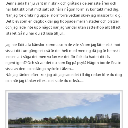
Denna sida har ju varit min skrik och gråtsida de senaste åren och
har faktiskt blivit mitt sätt att hålla någon form av kontakt med dig.
När jag for omkring uppe i norr förra veckan skrev jag massor till dig.
Det blev som en dagbok där jag hoppade mellan städer och platser
och jag lade inte upp något när jag var där utan satte ihop allt till ett
istället. Så nu har du att läsa till jul…
Jag har låtit alla känslor komma som de ville så om jag låter elak mot
vissa i ditt umgänge etc så är det helt med mening då jag är hemskt
ledsen att säga det men va fan var det för folk du hade i ditt liv
egentligen?? Och så var det du som låg på psyk? Någon borde låsa in
vissa av dem och slänga nyckeln i älven…
När jag tänker efter tror jag att jag sade det till dig redan före du dog
och när jag tänker efter….det sade du också…..