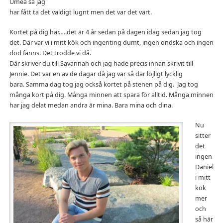
Umeå så jag
har fått ta det väldigt lugnt men det var det värt.
Kortet på dig här…..det är 4 år sedan på dagen idag sedan jag tog
det. Där var vi i mitt kök och ingenting dumt, ingen ondska och ingen
död fanns. Det trodde vi då.
Där skriver du till Savannah och jag hade precis innan skrivit till
Jennie. Det var en av de dagar då jag var så där löjligt lycklig
bara. Samma dag tog jag också kortet på stenen på dig. Jag tog
många kort på dig. Många minnen att spara för alltid. Många minnen
har jag delat medan andra är mina. Bara mina och dina.
Nu
sitter
det
ingen
Daniel
i mitt
kök
mer
och
så här