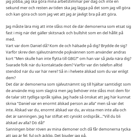
jag jobba, jag ska göra mina arbetstimmar per dag och inte en
sekund mer och resten av tiden ska jag lägga på det som jag vill göra
och kan göra och som jag vet att jag är jävligt bra på att göra.
Jag måste lära mig att inte slåss mot de där demonerna som etsat sig
fast i mig när det gäller skitsnack och bullshit som en del hållit på
med.
Vart var dom Daniel då? Kom de och hälsade på dig? Brydde de sig?
Varför skrev den självutnämnde pojkvännen som använder andras
kort ”Men skulle han inte flytta till GBG?” om han var så jävla nära dig?
Svarade folk när du kontaktade dem? Varför var din telefon alltid
stendöd när du var här nere? Så in i helvete älskad som du var enligt
dem?
Det där är demonerna som självutnämnt sig till hjältar samtidigt som
de använde mig som slagträ men jag behöver inte slåss mot dem för
de talar sitt tydliga språk själva. Jag hade så önskat att jag här kunnat
skriva ”Daniel var en enormt älskad person av alla” men så var det
inte. Älskad var du, enormt älskad var du, av vissa men inte alla och
det är sanningen. Jag har stiftat ett cyniskt ordspråk…”Vill du bli
älskad av alla? Dö då!”
Sanningen biter röven av mina demoner och då får demonerna tycka
att jag är fel, ful och äcklig. Det bjuder jag på.