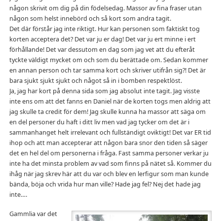
någon skrivit om dig på din födelsedag. Massor av fina fraser utan
någon som helst innebörd och så kort som andra tagit.
Det där förstår jag inte riktigt. Hur kan personen som faktiskt tog
korten acceptera det? Det var ju er dag! Det var ju ert minne i ert
förhållande! Det var dessutom en dag som jag vet att du efteråt
tyckte väldigt mycket om och som du berättade om. Sedan kommer
en annan person och tar samma kort och skriver utifrån sig?! Det är
bara sjukt sjukt sjukt och något så in i bomben respektlöst.
Ja, jag har kort på denna sida som jag absolut inte tagit. Jag visste
inte ens om att det fanns en Daniel när de korten togs men aldrig att
jag skulle ta credit för dem! Jag skulle kunna ha massor att säga om
en del personer du haft i ditt liv men vad jag tycker om det är i
sammanhanget helt irrelevant och fullständigt oviktigt! Det var ER tid
ihop och att man accepterar att någon bara snor den tiden så säger
det en hel del om personerna i fråga. Fast samma personer verkar ju
inte ha det minsta problem av vad som finns på nätet så. Kommer du
ihåg när jag skrev här att du var och blev en lerfigur som man kunde
bända, böja och vrida hur man ville? Hade jag fel? Nej det hade jag
inte….
Gammlia var det