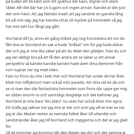
på kullen att bli känt som ett sjukhus där kaos, lögner och idioti
råder. Allt det där har J A G gjort och ingen annan. Kanske är det just
det som hänt. Att jag faktiskt insett att jag vandrat en ganska lång
bit på min väg. Jag har kanske tittat så mycket på himmelen så jag
har inte sett hur långt jag gått.
Norrland då? Jo, ännu en gång måste jag nog konstatera att om du
fått leva är Norrland en sak vi hade ”bråkat” om för jag hade älskat
det och jag är inte lika säker på att du delat den glädjen. Fast du och
jag var väldigt bra på att få den andra att se saker ur ett annat
perspektiv så kanske kanske kanske hade även dina demoner från
norr lugnat ner sig med tiden.
Fast nu finns du inte i livet mer och Norrland har under de här åren
blivit min tillflyktsort men också mitt paradis. Att sitta vid en älv och
se ut över den där fantastiska himmelen som finns där uppe ger mig
en sådan enorm ro och samtidigt livsglädje och det behöver jag.
Norrland är inte bara ”din plats” nu utan har också blivit min egna.
Ett ställe jag saknar när jag inte är där och som jag vill se mer av när
jag är där. Medan resten av svenska folket åker till utlandet och
sandstränder åker jag till Norrland och myggorna och det är jag glad
för.
Så dit kommer jag komma tills den dagen jag dör och det samma är