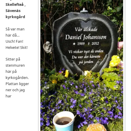
Skellefteå ,
Sävenäs
kyrkogård
Så var man
här då…
Usch! Fan!
Helvete! Skit!
Sitter på
stenmuren
här på
kyrkogården.
Plattan ligger
ner och jag
har