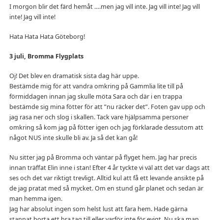
I morgon blir det färd hemåt ….men jag vill inte. Jag vill inte! Jag vill
inte! Jag vill inte!
Hata Hata Hata Göteborg!
3 juli, Bromma Flygplats
Oj! Det blev en dramatisk sista dag här uppe.
Bestämde mig för att vandra omkring på Gammlia lite till på
förmiddagen innan jag skulle möta Sara och där i en trappa
bestämde sig mina fötter för att ”nu räcker det”. Foten gav upp och
jag rasa ner och slog i skallen. Tack vare hjälpsamma personer
omkring så kom jag på fötter igen och jag förklarade dessutom att
något NUS inte skulle bli av. Ja så det kan gå!
Nu sitter jag på Bromma och väntar på flyget hem. Jag har precis
innan träffat Elin inne i stan! Efter 4 år tyckte vi väl att det var dags att
ses och det var riktigt trevligt. Alltid kul att få ett levande ansikte på
de jag pratat med så mycket. Om en stund går planet och sedan är
man hemma igen.
Jag har absolut ingen som helst lust att fara hem. Hade gärna
stannat borta ett bra tag till eller varför inte för evigt. Nu ska man