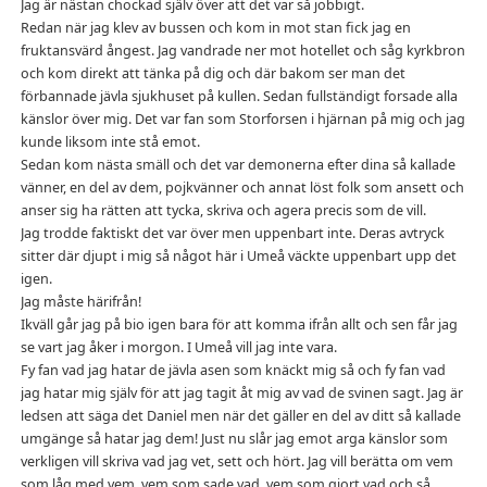
Jag är nästan chockad själv över att det var så jobbigt.
Redan när jag klev av bussen och kom in mot stan fick jag en
fruktansvärd ångest. Jag vandrade ner mot hotellet och såg kyrkbron
och kom direkt att tänka på dig och där bakom ser man det
förbannade jävla sjukhuset på kullen. Sedan fullständigt forsade alla
känslor över mig. Det var fan som Storforsen i hjärnan på mig och jag
kunde liksom inte stå emot.
Sedan kom nästa smäll och det var demonerna efter dina så kallade
vänner, en del av dem, pojkvänner och annat löst folk som ansett och
anser sig ha rätten att tycka, skriva och agera precis som de vill.
Jag trodde faktiskt det var över men uppenbart inte. Deras avtryck
sitter där djupt i mig så något här i Umeå väckte uppenbart upp det
igen.
Jag måste härifrån!
Ikväll går jag på bio igen bara för att komma ifrån allt och sen får jag
se vart jag åker i morgon. I Umeå vill jag inte vara.
Fy fan vad jag hatar de jävla asen som knäckt mig så och fy fan vad
jag hatar mig själv för att jag tagit åt mig av vad de svinen sagt. Jag är
ledsen att säga det Daniel men när det gäller en del av ditt så kallade
umgänge så hatar jag dem! Just nu slår jag emot arga känslor som
verkligen vill skriva vad jag vet, sett och hört. Jag vill berätta om vem
som låg med vem, vem som sade vad, vem som gjort vad och så