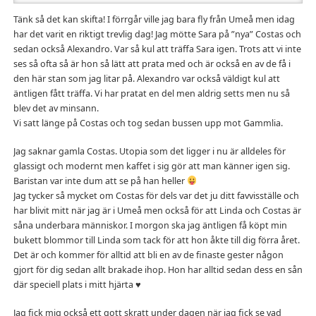
Tänk så det kan skifta! I förrgår ville jag bara fly från Umeå men idag
har det varit en riktigt trevlig dag! Jag mötte Sara på ”nya” Costas och
sedan också Alexandro. Var så kul att träffa Sara igen. Trots att vi inte
ses så ofta så är hon så lätt att prata med och är också en av de få i
den här stan som jag litar på. Alexandro var också väldigt kul att
äntligen fått träffa. Vi har pratat en del men aldrig setts men nu så
blev det av minsann.
Vi satt länge på Costas och tog sedan bussen upp mot Gammlia.
Jag saknar gamla Costas. Utopia som det ligger i nu är alldeles för
glassigt och modernt men kaffet i sig gör att man känner igen sig.
Baristan var inte dum att se på han heller
Jag tycker så mycket om Costas för dels var det ju ditt favvisställe och
har blivit mitt när jag är i Umeå men också för att Linda och Costas är
såna underbara människor. I morgon ska jag äntligen få köpt min
bukett blommor till Linda som tack för att hon åkte till dig förra året.
Det är och kommer för alltid att bli en av de finaste gester någon
gjort för dig sedan allt brakade ihop. Hon har alltid sedan dess en sån
där speciell plats i mitt hjärta ♥
Jag fick mig också ett gott skratt under dagen när jag fick se vad