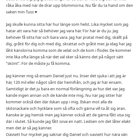
råka åka med när de drar upp blommorna. Nu får du ta hand om den
saken min Tuss ♥
Jag skulle kunna sitta här hur länge som helst. Lika mycket som jag
hatar att vara här så behöver jag vara här. För här är du ju. Jag
behöver få sitta här och bara vara. Jag har pratat med dig, skällt på
dig, gråtit för dig och med dig, skrattat och gråtit mer. Ja idag har jag
låtit känslorna komma som de velat och de kom i floder. De kommer
inte lika ofta länge så när det väl sker så känns det på något sätt
”skönt”. För de måste ju få komma.
Jag känner mig så ensam Daniel just nu. Inser det sjuka i att jag är
här, 120 mil eller något sånt där hemifrån, och jag är här ensam.
Samtidigt är det ju bara en normal förlängning av hur det var. Jag
kände ingen annan och de kände inte mig. Nu när jag sitter här
kommer också den där ilskan upp i mig. Ilskan mot alla de
skitsnackare och hycklare som så ofta och gärna vill ta åt sig äran.
Kanske är jag hemsk men jag känner också att de gärna fått visa sig
där i slutet. Så kunde jag fått sova en natt. Ledsen om det låter elakt
men det är så jag känner.
Oavsett hur mycket jag saknar dig Daniel och oavsett hur nära vän