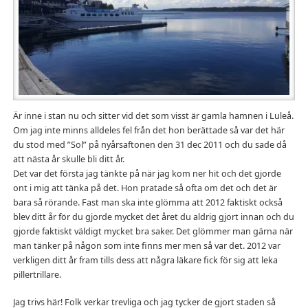
Är inne i stan nu och sitter vid det som visst är gamla hamnen i Luleå.
Om jag inte minns alldeles fel från det hon berättade så var det här
du stod med ”Sol” på nyårsaftonen den 31 dec 2011 och du sade då
att nästa år skulle bli ditt år.
Det var det första jag tänkte på när jag kom ner hit och det gjorde
ont i mig att tänka på det. Hon pratade så ofta om det och det är
bara så rörande. Fast man ska inte glömma att 2012 faktiskt också
blev ditt år för du gjorde mycket det året du aldrig gjort innan och du
gjorde faktiskt väldigt mycket bra saker. Det glömmer man gärna när
man tänker på någon som inte finns mer men så var det. 2012 var
verkligen ditt år fram tills dess att några läkare fick för sig att leka
pillertrillare.
Jag trivs här! Folk verkar trevliga och jag tycker de gjort staden så