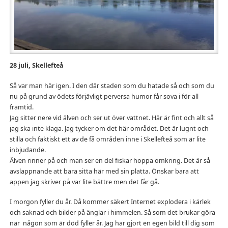
28 juli, Skellefteå
Så var man här igen. I den där staden som du hatade så och som du
nu på grund av ödets förjävligt perversa humor får sova i för all
framtid.
Jag sitter nere vid älven och ser ut över vattnet. Här är fint och allt så
jag ska inte klaga. Jag tycker om det här området. Det är lugnt och
stilla och faktiskt ett av de få områden inne i Skellefteå som är lite
inbjudande.
Älven rinner på och man ser en del fiskar hoppa omkring. Det är så
avslappnande att bara sitta här med sin platta. Önskar bara att
appen jag skriver på var lite bättre men det får gå.
I morgon fyller du år. Då kommer säkert Internet explodera i kärlek
och saknad och bilder på änglar i himmelen. Så som det brukar göra
när någon som är död fyller år. Jag har gjort en egen bild till dig som