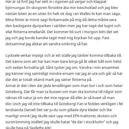
Här är så fint! Jag har sett in i ögonen på vargar och klappat
björnungar. En skogsren försökte äta min kexchoklad och jag blev
nästan biten av en utter. En helt ok dag i en Walles liv kan man säga.
Mina fötter är minst sagt förbannade på mig då detta måste vara
den backigaste djurparken i världen men jag har tagit det lugnt och
vilat fötterna emellanåt. Det kommer bli surt i morgon bitti det vet
jag och jag borde kanske tagit med mig kryckan hit upp. Fast
skitsamma! Jag älskar att vandra omkring så här.
Lycksele verkar mysigt och är ett ställe jag tänker komma tillbaka till.
Det känns som att här kan man bara börja gå åt vilket håll som helst
och sedan fortsätta gå. Sånt tycker jag om. Vandra i min ensamhet.
Jag känner mig samtidigt mindre ensam när jag är ute och går så här
där det är totalt okänd mark jag sätter fötterna på.
Annat är det i den där jävla lervällingen som man bor i och som heter
Göteborg. Där får man ta bussen om man ska komma till något som
räknas till natur. Ja om det inte regnar då eller är så kvavt så man
dör. Usch jag vill inte tillbaka till Göteborg! Fan vi föddes verkligen i fel
landsända Daniel! Det var ju du som gillade dyra kläder och lite
manligt smink! Jag skulle växt upp med EPA-traktorer, skoters och
surströmming istället! Jag skulle hatat ”de där i stockholm” och jag
skulle heja på Skellefte AIK!