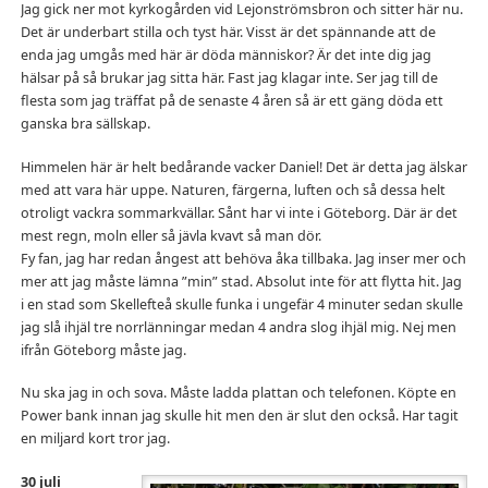
Jag gick ner mot kyrkogården vid Lejonströmsbron och sitter här nu.
Det är underbart stilla och tyst här. Visst är det spännande att de
enda jag umgås med här är döda människor? Är det inte dig jag
hälsar på så brukar jag sitta här. Fast jag klagar inte. Ser jag till de
flesta som jag träffat på de senaste 4 åren så är ett gäng döda ett
ganska bra sällskap.
Himmelen här är helt bedårande vacker Daniel! Det är detta jag älskar
med att vara här uppe. Naturen, färgerna, luften och så dessa helt
otroligt vackra sommarkvällar. Sånt har vi inte i Göteborg. Där är det
mest regn, moln eller så jävla kvavt så man dör.
Fy fan, jag har redan ångest att behöva åka tillbaka. Jag inser mer och
mer att jag måste lämna ”min” stad. Absolut inte för att flytta hit. Jag
i en stad som Skellefteå skulle funka i ungefär 4 minuter sedan skulle
jag slå ihjäl tre norrlänningar medan 4 andra slog ihjäl mig. Nej men
ifrån Göteborg måste jag.
Nu ska jag in och sova. Måste ladda plattan och telefonen. Köpte en
Power bank innan jag skulle hit men den är slut den också. Har tagit
en miljard kort tror jag.
30 juli