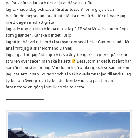
på för 27 år sedan och det är ju ändå värt att fira.
Jag vaknade idag och sade ”Grattis tussen” för mig själv och
bestämde mig sedan för att inte tänka mer på det för då hade jag
inlett dagen med att gråta.
Jag lade upp en liten bild på din sida på FB så vi får väl se hur många
som gillar den. Kanske blir det 10! :p
Jag sitter här vid ett bord i kyrkbyn som visst heter Gammelstad. Här
är så fint! Jag älskar Norrland Daniel!
Jag är glad att jag åkte upp hit. Nu är ytterligare en punkt på kartan
struken över saker man ska ha sett
Dessutom är det just sånt här
som är semester för mig. Vandra och gå omkring och se sådant som
jag inte sett innan. Solresor och sån skit överlämnar jag till andra. Jag
tycker om Sverige och tycker det borde vara lag på att man
åtminstone en gång i sitt liv borde se detta.
—————————–