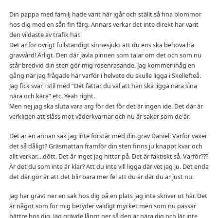
Din pappa med familj hade varit här igår och ställt så fina blommor
hos dig med en sån fin färg. Annars verkar det inte direkt har varit
den vildaste av trafik här.
Det är för övrigt fullständigt sinnesjukt att du ens ska behöva ha
gravvård! Ärligt. Den där jävla pinnen som talar om det och som nu
står bredvid din sten gör mig rosenrasande. Jag kommer ihåg en
gång när jag frågade här varför i helvete du skulle ligga i Skellefteå.
Jag fick svar i stil med ”Det fattar du väl att han ska ligga nära sina
nära och kära” etc. Yeah right.
Men nej jag ska sluta vara arg för det för det är ingen ide. Det där är
verkligen att slåss mot väderkvarnar och nu är saker som de är.
Det är en annan sak jag inte förstår med din grav Daniel: Varför växer
det så dåligt? Gräsmattan framför din sten finns ju knappt kvar och
allt verkar….dött. Det är inget jag hittar på. Det är faktiskt så. Varför???
Är det du som inte är klar? Att du inte vill ligga där vet jag ju. Det enda
det där gör är att det blir bara mer fel att du är där du är just nu.
Jag har grävt ner en sak hos dig på en plats jag inte skriver ut här. Det
är något som för mig betyder väldigt mycket men som nu passar
bättre hos dig. Jag grävde långt ner så den är nära dig och lär inte