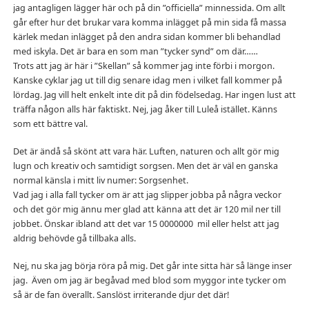
jag antagligen lägger här och på din ”officiella” minnessida. Om allt
går efter hur det brukar vara komma inlägget på min sida få massa
kärlek medan inlägget på den andra sidan kommer bli behandlad
med iskyla. Det är bara en som man ”tycker synd” om där……
Trots att jag är här i ”Skellan” så kommer jag inte förbi i morgon.
Kanske cyklar jag ut till dig senare idag men i vilket fall kommer på
lördag. Jag vill helt enkelt inte dit på din födelsedag. Har ingen lust att
träffa någon alls här faktiskt. Nej, jag åker till Luleå istället. Känns
som ett bättre val.
Det är ändå så skönt att vara här. Luften, naturen och allt gör mig
lugn och kreativ och samtidigt sorgsen. Men det är väl en ganska
normal känsla i mitt liv numer: Sorgsenhet.
Vad jag i alla fall tycker om är att jag slipper jobba på några veckor
och det gör mig ännu mer glad att känna att det är 120 mil ner till
jobbet. Önskar ibland att det var 15 0000000 mil eller helst att jag
aldrig behövde gå tillbaka alls.
Nej, nu ska jag börja röra på mig. Det går inte sitta här så länge inser
jag. Även om jag är begåvad med blod som myggor inte tycker om
så är de fan överallt. Sanslöst irriterande djur det där!