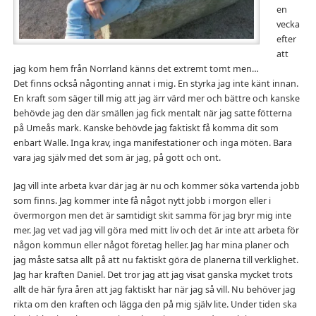
en
vecka
efter
att
jag kom hem från Norrland känns det extremt tomt men…
Det finns också någonting annat i mig. En styrka jag inte känt innan.
En kraft som säger till mig att jag ärr värd mer och bättre och kanske
behövde jag den där smällen jag fick mentalt när jag satte fötterna
på Umeås mark. Kanske behövde jag faktiskt få komma dit som
enbart Walle. Inga krav, inga manifestationer och inga möten. Bara
vara jag själv med det som är jag, på gott och ont.
Jag vill inte arbeta kvar där jag är nu och kommer söka vartenda jobb
som finns. Jag kommer inte få något nytt jobb i morgon eller i
övermorgon men det är samtidigt skit samma för jag bryr mig inte
mer. Jag vet vad jag vill göra med mitt liv och det är inte att arbeta för
någon kommun eller något företag heller. Jag har mina planer och
jag måste satsa allt på att nu faktiskt göra de planerna till verklighet.
Jag har kraften Daniel. Det tror jag att jag visat ganska mycket trots
allt de här fyra åren att jag faktiskt har när jag så vill. Nu behöver jag
rikta om den kraften och lägga den på mig själv lite. Under tiden ska