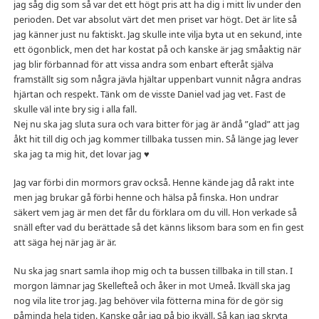
jag såg dig som så var det ett högt pris att ha dig i mitt liv under den
perioden. Det var absolut värt det men priset var högt. Det är lite så
jag känner just nu faktiskt. Jag skulle inte vilja byta ut en sekund, inte
ett ögonblick, men det har kostat på och kanske är jag småaktig när
jag blir förbannad för att vissa andra som enbart efteråt själva
framställt sig som några jävla hjältar uppenbart vunnit några andras
hjärtan och respekt. Tänk om de visste Daniel vad jag vet. Fast de
skulle väl inte bry sig i alla fall.
Nej nu ska jag sluta sura och vara bitter för jag är ändå ”glad” att jag
åkt hit till dig och jag kommer tillbaka tussen min. Så länge jag lever
ska jag ta mig hit, det lovar jag ♥
Jag var förbi din mormors grav också. Henne kände jag då rakt inte
men jag brukar gå förbi henne och hälsa på finska. Hon undrar
säkert vem jag är men det får du förklara om du vill. Hon verkade så
snäll efter vad du berättade så det känns liksom bara som en fin gest
att säga hej när jag är är.
Nu ska jag snart samla ihop mig och ta bussen tillbaka in till stan. I
morgon lämnar jag Skellefteå och åker in mot Umeå. Ikväll ska jag
nog vila lite tror jag. Jag behöver vila fötterna mina för de gör sig
påminda hela tiden. Kanske går jag på bio ikväll. Så kan jag skryta