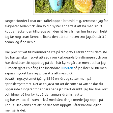
tangentbordet i knät och kaffekoppen bredvid mig. Termosen jag för
evigheter sedan fick låna av din syster är perfekt att ha med sig. 3
koppar räcker den till precis och den håller värmen hur bra som helst.
Jag får nog snart lämna tillbaka den där termosen tror jag. Det är 3 år
sedan jag låna den nu…
Har precis fixat till blommorna lite på din grav. Eller klippt till dem lite.
Jag har ganska mycket att säga om kyrkogårdsförvaltningen och om
hur de sköter sitt uppdrag på den här kyrkogården men det har jag
ju redan gjort en gång i en insändare i
Norran
så jag låter bli nu men
såpass mycket kan jag ju berätta att nyss gick
bevattningssystemet igång! Kl 16 en lördag sätter man på
sprinklersystemet! Det är en jävla tur att de som ska vattna där du
ligger inte fungerar för annars hade jag blivit dränkt. Jag har fina kort
och filmer på hur kyrkogården annars dränks i vatten.
Jag har tvättat din sten också med sånt där joxmedel jag köpte på
Fonus. Det känns bra att ha det som uppgift. Låter kanske löjligt
men så är det.