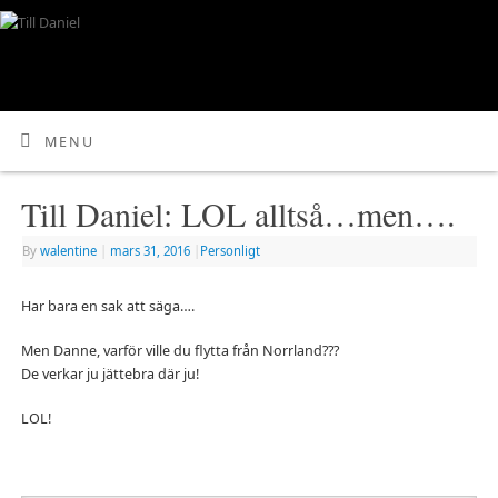
MENU
Till Daniel: LOL alltså…men….
By
walentine
|
mars 31, 2016
|
Personligt
Har bara en sak att säga….
Men Danne, varför ville du flytta från Norrland???
De verkar ju jättebra där ju!
LOL!