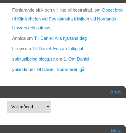
Fortfarande sjuk och vill inte bli bestraffad.
om
Öppet brev
till Klinikchefen vid Psykiatriska Kliniken vid Norrlands
Universitetssjukhus
Annika
om
Till Daniel: Alla hjärtans dag
Lillewi
om
Till Daniel: Ensam fattig jul
spiritualbeing.blogg.se
om
1. Om Daniel
yolanda
om
Till Daniel: Sommaren går
Arkiv
Meta