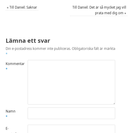
nytt
nytt
fönster)
fönster)
«
Till Daniel: Saknar
Till Daniel: Det är så mycket jag vill
prata med dig om
»
Lämna ett svar
Din e-postadress kommer inte publiceras.
Obligatoriska fält är märkta
*
Kommentar
*
Namn
*
E-