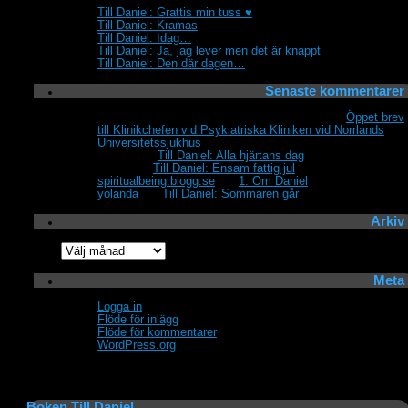
Till Daniel: Grattis min tuss ♥
Till Daniel: Kramas
Till Daniel: Idag…
Till Daniel: Ja, jag lever men det är knappt
Till Daniel: Den där dagen…
Senaste kommentarer
Fortfarande sjuk och vill inte bli bestraffad.
om
Öppet brev
till Klinikchefen vid Psykiatriska Kliniken vid Norrlands
Universitetssjukhus
Annika
om
Till Daniel: Alla hjärtans dag
Lillewi
om
Till Daniel: Ensam fattig jul
spiritualbeing.blogg.se
om
1. Om Daniel
yolanda
om
Till Daniel: Sommaren går
Arkiv
Arkiv
Meta
Logga in
Flöde för inlägg
Flöde för kommentarer
WordPress.org
Boken Till Daniel