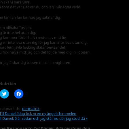
en ska vi bara vara.
å som det var. Det var du och jag i vår egna värld
an fan fan fan fan vad jag saknar dig.
om tillbaka Tussen.
g är inte hel utan dig.
ag kommer förbli halv i resten av mitt liv.
g vill inte leva utan dig för jag kan inte leva utan dig.
nart fem jävla fucking skitår bevisar det.
u fick halva mitt jag och det följde med dig in i döden.
ör jag älskar dig tussen min, in i evigheten
la det här:
Klicka
Klicka
för
för
att
att
dela
dela
på
på
ookmark the
permalink
.
Twitter
Facebook
Till Daniel: Idag fick ni en ny ängel i himmelen
(Öppnas
(Öppnas
ill Daniel: 5 år sedan och jag står nu där jag stod då
»
i
i
ett
ett
nytt
nytt
ne Response to
Till Daniel: Alla hjärtans dag