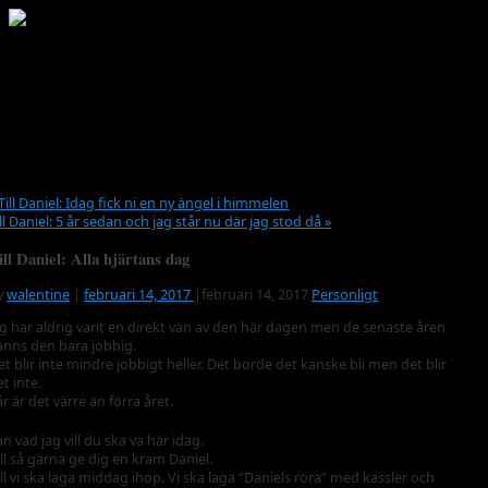
MENU
Till Daniel: Idag fick ni en ny ängel i himmelen
ill Daniel: 5 år sedan och jag står nu där jag stod då
»
ill Daniel: Alla hjärtans dag
y
walentine
|
februari 14, 2017
|
februari 14, 2017
Personligt
ag har aldrig varit en direkt vän av den här dagen men de senaste åren
änns den bara jobbig.
et blir inte mindre jobbigt heller. Det borde det kanske bli men det blir
t inte.
år är det värre än förra året.
an vad jag vill du ska va här idag.
ill så gärna ge dig en kram Daniel.
ill vi ska laga middag ihop. Vi ska laga ”Daniels röra” med kassler och