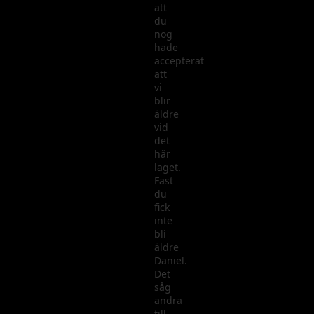
att
du
nog
hade
accepterat
att
vi
blir
äldre
vid
det
här
laget.
Fast
du
fick
inte
bli
äldre
Daniel.
Det
såg
andra
till….