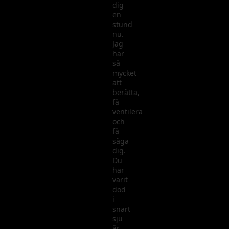
dig
en
stund
nu.
Jag
har
så
mycket
att
berätta,
få
ventilera
och
få
säga
dig.
Du
har
varit
död
i
snart
sju
år