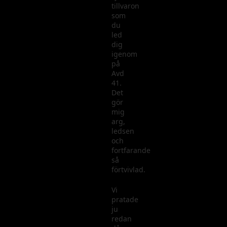
tillvaron
som
du
led
dig
igenom
på
Avd
41.
Det
gör
mig
arg,
ledsen
och
fortfarande
så
förtvivlad.
Vi
pratade
ju
redan