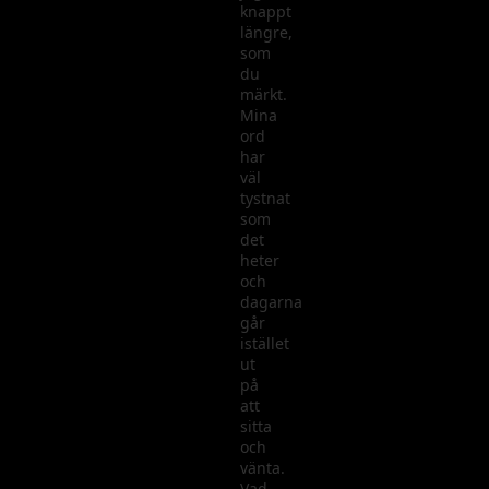
knappt
längre,
som
du
märkt.
Mina
ord
har
väl
tystnat
som
det
heter
och
dagarna
går
istället
ut
på
att
sitta
och
vänta.
Vad