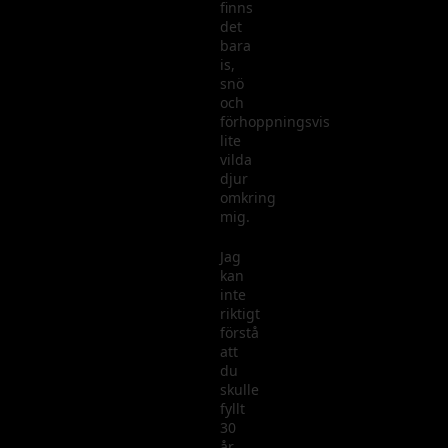
finns
det
bara
is,
snö
och
förhoppningsvis
lite
vilda
djur
omkring
mig.
Jag
kan
inte
riktigt
förstå
att
du
skulle
fyllt
30
år