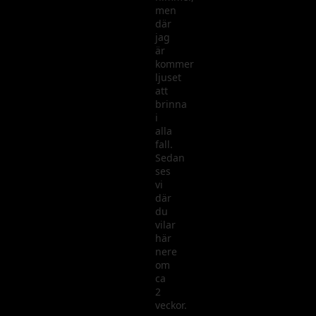
men
där
jag
är
kommer
ljuset
att
brinna
i
alla
fall.
Sedan
ses
vi
där
du
vilar
här
nere
om
ca
2
veckor.