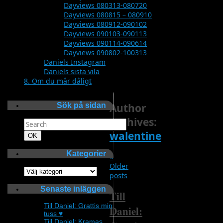
Dayviews 080313-080720
Dayviews 080815 – 080910
Dayviews 080912-090102
Dayviews 090103-090113
Dayviews 090114-090614
Dayviews 090802-100313
Daniels Instagram
Daniels sista vila
8. Om du mår dåligt
Sök på sidan
Author
Archives:
Search
for:
walentine
Search
OK
Kategorier
«
Older
Kategorier
posts
Senaste inläggen
Till
Till Daniel: Grattis min
Daniel:
tuss ♥
Till Daniel: Kramas