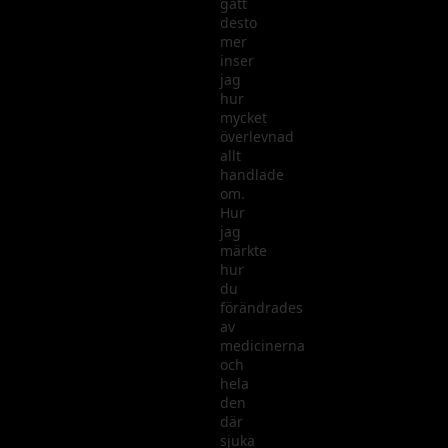
gått
desto
mer
inser
jag
hur
mycket
överlevnad
allt
handlade
om.
Hur
jag
märkte
hur
du
förändrades
av
medicinerna
och
hela
den
där
sjuka