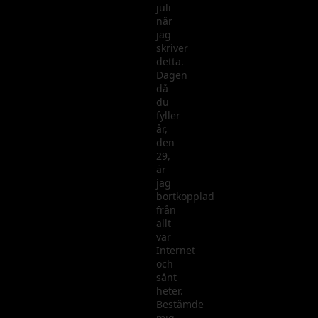
juli
när
jag
skriver
detta.
Dagen
då
du
fyller
år,
den
29,
är
jag
bortkopplad
från
allt
var
Internet
och
sånt
heter.
Bestämde
mig