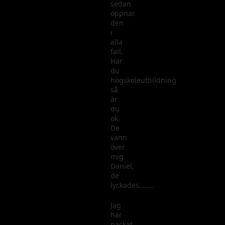
sedan
öppnar
den
i
alla
fall.
Har
du
högskoleutbildning
så
är
du
ok.
De
vann
över
mig
Daniel,
de
lyckades……..
Jag
har
packat