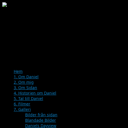
Menu
Skip
Hem
to
1. Om Daniel
content
2. Om mig
3. Om Sidan
4. Historien om Daniel
5. Tal till Daniel
6. Filmer
7. Galleri
Bilder från sidan
Blandade Bilder
Daniels Dayview