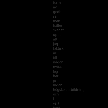
form
av
godhet
så
man
håller
skenet
uppe
att
jag
faktisk
är
till
någon
nytta.
Jag
har
ju
ingen
högskoleutbildning
och
i
vårt
land