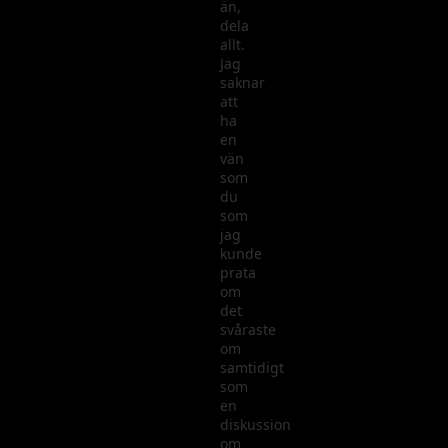
än,
dela
allt.
Jag
saknar
att
ha
en
vän
som
du
som
jag
kunde
prata
om
det
svåraste
om
samtidigt
som
en
diskussion
om