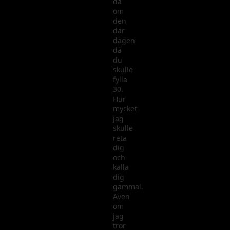
då
om
den
där
dagen
då
du
skulle
fylla
30.
Hur
mycket
jag
skulle
reta
dig
och
kalla
dig
gammal.
Även
om
jag
tror