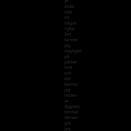
är
ändå
inte
till
någon
nytta.
Det
känner
jag
dagligen
på
jobbet
mitt
och
det
känner
jag
resten
av
dygnets
timmar.
Skriver
gör
jag