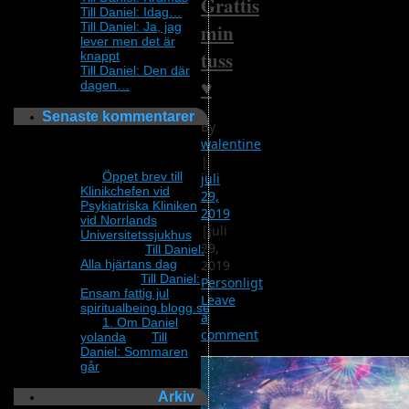
Grattis
Till Daniel: Idag…
Till Daniel: Ja, jag
min
lever men det är
tuss
knappt
Till Daniel: Den där
♥
dagen…
Senaste kommentarer
By
walentine
Fortfarande sjuk och
|
vill inte bli bestraffad.
om
Öppet brev till
juli
Klinikchefen vid
29,
Psykiatriska Kliniken
2019
vid Norrlands
|
juli
Universitetssjukhus
29,
Annika
om
Till Daniel:
2019
Alla hjärtans dag
Lillewi
om
Till Daniel:
Personligt
Ensam fattig jul
Leave
spiritualbeing.blogg.se
a
om
1. Om Daniel
comment
yolanda
om
Till
Daniel: Sommaren
går
Arkiv