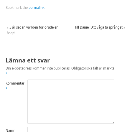
Bookmark the
permalink
.
«
5 år sedan världen förlorade en
Till Daniel: Att våga ta språnget
»
ängel
Lämna ett svar
Din e-postadress kommer inte publiceras.
Obligatoriska fält är märkta
*
Kommentar
*
Namn