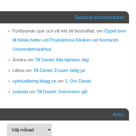
Senaste kommentarer
Fortfarande sjuk och vill inte bli bestraffad.
om
Öppet brev
till Klinikchefen vid Psykiatriska Kliniken vid Norrlands
Universitetssjukhus
Annika
om
Till Daniel: Alla hjärtans dag
Lillewi
om
Till Daniel: Ensam fattig jul
spiritualbeing.blogg.se
om
1. Om Daniel
yolanda
om
Till Daniel: Sommaren går
Arkiv