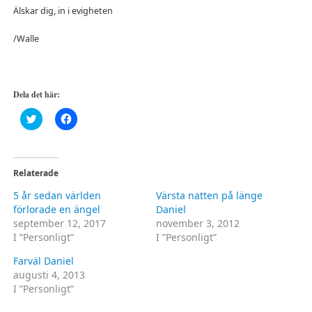
Älskar dig, in i evigheten
/Walle
Dela det här:
Klicka
Klicka
för
för
att
att
dela
dela
på
på
Twitter
Facebook
(Öppnas
(Öppnas
Relaterade
i
i
ett
ett
5 år sedan världen
Värsta natten på länge
nytt
nytt
fönster)
fönster)
förlorade en ängel
Daniel
september 12, 2017
november 3, 2012
I ”Personligt”
I ”Personligt”
Farväl Daniel
augusti 4, 2013
I ”Personligt”