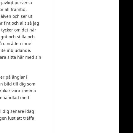
rjävligt perversa
ör all framtid.
d älven och ser ut
r fint och allt så jag
g tycker om det här
gnt och stilla och
 få områden inne i
lite inbjudande.
ara sitta här med sin
er på änglar i
 bild till dig som
 brukar vara komma
 behandlad med
ll dig senare idag
gen lust att träffa