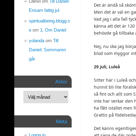
Lillewi
om
Till Daniel:
Det är ändå så skönt
Ensam fattig jul
Men det är väl en ga
Vad jag i alla fall t
spiritualbeing.blogg.s
känna att det är 120 
e
om
1. Om Daniel
behövde gå tillbaka a
yolanda
om
Till
Nej, nu ska jag börj
Daniel: Sommaren
blod som myggor inte
går
29 juli, Luleå
Sitter här i Luleå oc
Arkiv
hunnit bli lite föräls
så fint och allt som S
inte har verkar den 
ha fått istället men 
Grattis på födelseda
Meta
Det känns egentligen
Logga in
att säga de där ord