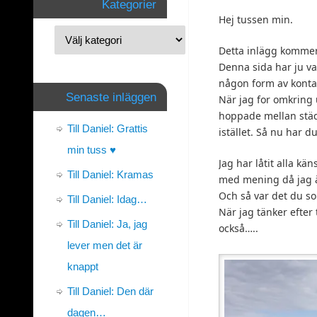
Kategorier
Hej tussen min.
Detta inlägg kommer 
Denna sida har ju var
någon form av konta
Senaste inläggen
När jag for omkring 
hoppade mellan städer
Till Daniel: Grattis
istället. Så nu har du 
min tuss ♥
Jag har låtit alla kä
Till Daniel: Kramas
med mening då jag är
Och så var det du so
Till Daniel: Idag…
När jag tänker efter 
Till Daniel: Ja, jag
också…..
lever men det är
knappt
Till Daniel: Den där
dagen…