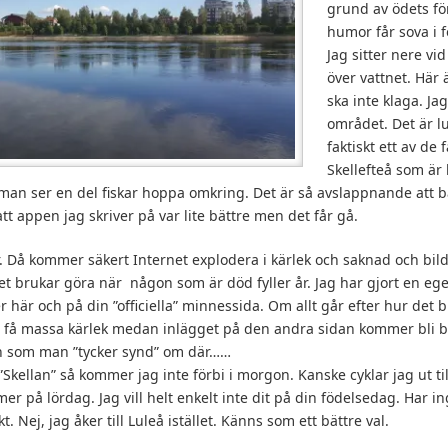
grund av ödets fö
humor får sova i f
Jag sitter nere vi
över vattnet. Här ä
ska inte klaga. Ja
området. Det är lu
faktiskt ett av de
Skellefteå som är 
man ser en del fiskar hoppa omkring. Det är så avslappnande att b
tt appen jag skriver på var lite bättre men det får gå.
r. Då kommer säkert Internet explodera i kärlek och saknad och bild
 brukar göra när någon som är död fyller år. Jag har gjort en egen
r här och på din ”officiella” minnessida. Om allt går efter hur det
a få massa kärlek medan inlägget på den andra sidan kommer bli
 en som man ”tycker synd” om där……
i ”Skellan” så kommer jag inte förbi i morgon. Kanske cyklar jag ut ti
mer på lördag. Jag vill helt enkelt inte dit på din födelsedag. Har in
t. Nej, jag åker till Luleå istället. Känns som ett bättre val.