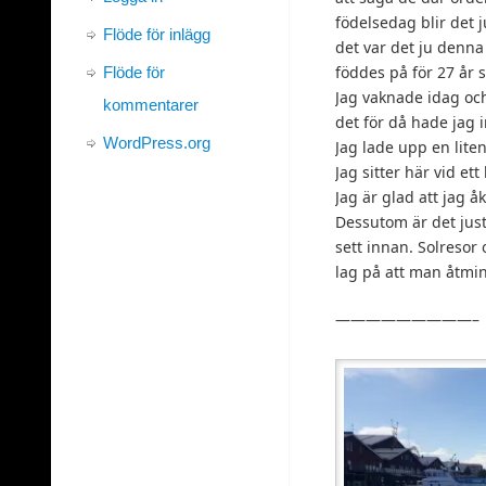
födelsedag blir det j
Flöde för inlägg
det var det ju denn
föddes på för 27 år s
Flöde för
Jag vaknade idag och
kommentarer
det för då hade jag 
WordPress.org
Jag lade upp en liten
Jag sitter här vid et
Jag är glad att jag 
Dessutom är det jus
sett innan. Solresor 
lag på att man åtmins
—————————–