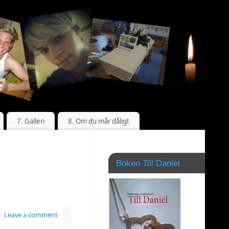
7. Galleri
8. Om du mår dåligt
Boken Till Daniel
Leave a comment