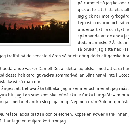
på rummet så jag kokade m
gick ut för att hitta ett stäl
Jag gick ner mot kyrkogår
Lejonströmsbron och sitter
underbart stilla och tyst hä
spännande att de enda ja
döda människor? Är det int
så brukar jag sitta här. Fas
m jag träffat på de senaste 4 åren så är ett gäng döda ett ganska bra
 bedårande vacker Daniel! Det är detta jag älskar med att vara hä
så dessa helt otroligt vackra sommarkvällar. Sånt har vi inte i Göt
ävla kvavt så man dör.
n ångest att behöva åka tillbaka. Jag inser mer och mer att jag mås
flytta hit. Jag i en stad som Skellefteå skulle funka i ungefär 4 minu
nningar medan 4 andra slog ihjäl mig. Nej men ifrån Göteborg måste
va. Måste ladda plattan och telefonen. Köpte en Power bank innan 
. Har tagit en miljard kort tror jag.