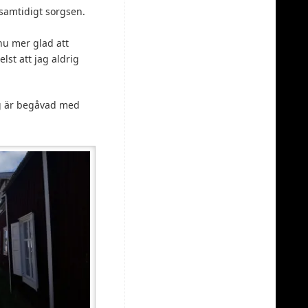
 samtidigt sorgsen.
nnu mer glad att
lst att jag aldrig
jag är begåvad med