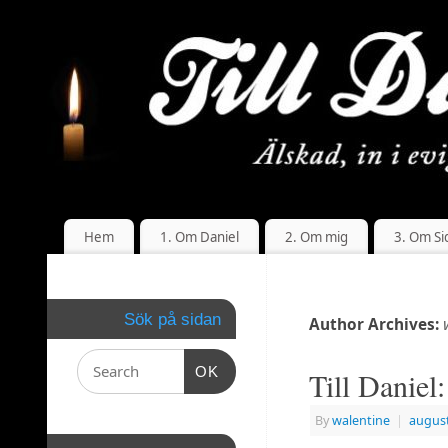
Hem
1. Om Daniel
2. Om mig
3. Om Si
Sök på sidan
Author Archives:
OK
Till Daniel
By
walentine
|
august