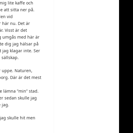
ig lite kaffe och
le att sitta ner på.
den vid
 här nu. Det är
r. Visst är det
g umgås med här är
e dig jag hälsar på
t jag klagar inte. Ser
 sällskap.
r uppe. Naturen,
eborg. Där är det mest
te lämna ”min” stad.
ter sedan skulle jag
 jag.
jag skulle hit men