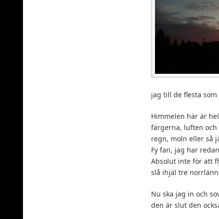
jag till de flesta so
Himmelen här är helt
färgerna, luften och 
regn, moln eller så j
Fy fan, jag har reda
Absolut inte för att 
slå ihjäl tre norrlä
Nu ska jag in och so
den är slut den också