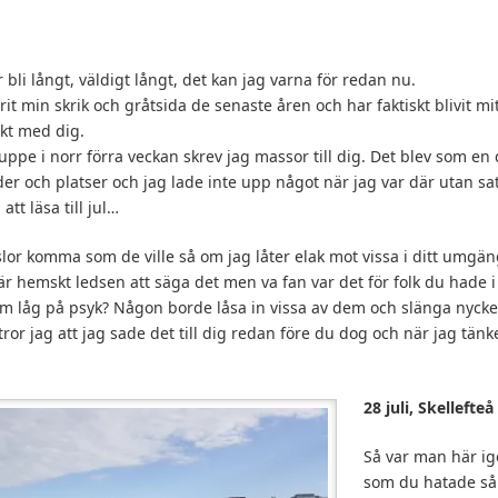
bli långt, väldigt långt, det kan jag varna för redan nu.
it min skrik och gråtsida de senaste åren och har faktiskt blivit mitt
kt med dig.
uppe i norr förra veckan skrev jag massor till dig. Det blev som en
 och platser och jag lade inte upp något när jag var där utan satte 
att läsa till jul…
nslor komma som de ville så om jag låter elak mot vissa i ditt umgän
 hemskt ledsen att säga det men va fan var det för folk du hade i d
m låg på psyk? Någon borde låsa in vissa av dem och slänga nycke
tror jag att jag sade det till dig redan före du dog och när jag tän
28 juli, Skellefteå
Så var man här ig
som du hatade så