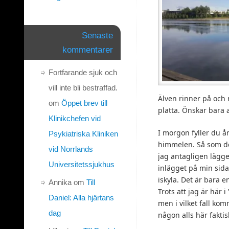
Senaste
kommentarer
Fortfarande sjuk och
vill inte bli bestraffad.
Älven rinner på och 
om
Öppet brev till
platta. Önskar bara a
Klinikchefen vid
I morgon fyller du å
Psykiatriska Kliniken
himmelen. Så som det
vid Norrlands
jag antagligen lägge
Universitetssjukhus
inlägget på min sid
iskyla. Det är bara
Annika
om
Till
Trots att jag är här 
Daniel: Alla hjärtans
men i vilket fall kom
dag
någon alls här faktisk