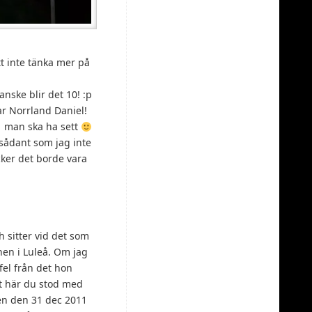
t inte tänka mer på
anske blir det 10! :p
kar Norrland Daniel!
er man ska ha sett
sådant som jag inte
cker det borde vara
h sitter vid det som
en i Luleå. Om jag
fel från det hon
t här du stod med
en den 31 dec 2011