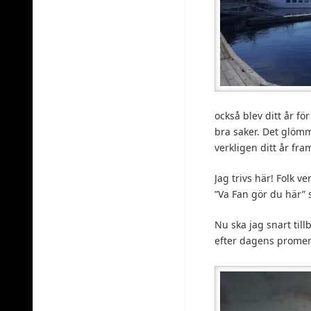
också blev ditt år fö
bra saker. Det glöm
verkligen ditt år fram 
Jag trivs här! Folk v
”Va Fan gör du här” 
Nu ska jag snart till
efter dagens prome