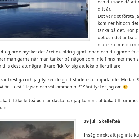
och du sade då att n
ditt år.
Det var det första j
kom ner hit och det 
tänka på det. Hon p
det och det är bara
man ska inte glömma
r du gjorde mycket det året du aldrig gjort innan och du gjorde fakt
mer man gärna när man tänker på någon som inte finns mer men så
tills dess att några läkare fick för sig att leka pillertrillare.
erkar trevliga och jag tycker de gjort staden så inbjudande. Medan S
så är Luleå ”Hejsan och välkommen hit!” Sånt tycker jag om
baka till Skellefteå och lär däcka när jag kommit tillbaka till rummet
nad.
29 juli, Skellefteå
Insåg direkt att jag inte ku