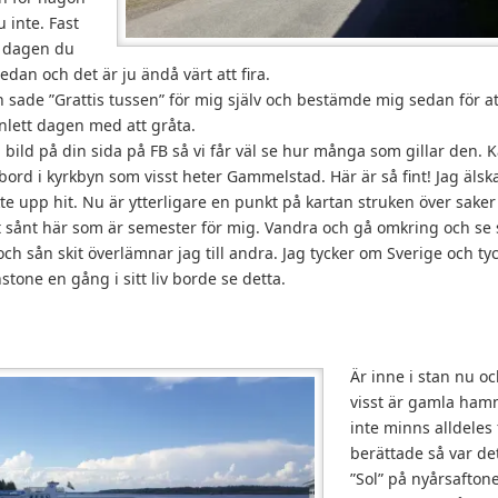
u inte. Fast
a dagen du
edan och det är ju ändå värt att fira.
 sade ”Grattis tussen” för mig själv och bestämde mig sedan för at
inlett dagen med att gråta.
 bild på din sida på FB så vi får väl se hur många som gillar den. K
t bord i kyrkbyn som visst heter Gammelstad. Här är så fint! Jag äls
åkte upp hit. Nu är ytterligare en punkt på kartan struken över sak
t sånt här som är semester för mig. Vandra och gå omkring och se 
och sån skit överlämnar jag till andra. Jag tycker om Sverige och ty
tone en gång i sitt liv borde se detta.
Är inne i stan nu oc
visst är gamla hamn
inte minns alldeles 
berättade så var de
”Sol” på nyårsafton