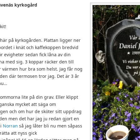
 Sävenäs kyrkogård
kit!
här på kyrkogården. Plattan ligger ner
bordet i knät och kaffekoppen bredvid
r evigheter sedan fick låna av din
 ha med sig. 3 koppar räcker den till
r värmen hur bra som helst. Jag får nog
 den där termosen tror jag. Det är 3 år
 nu…
blommorna lite på din grav. Eller klippt
ar ganska mycket att säga om
ngen och om hur de sköter sitt uppdrag
den men det har jag ju redan gjort en
 i
Norran
så jag låter bli nu men såpass
ätta att nyss gick