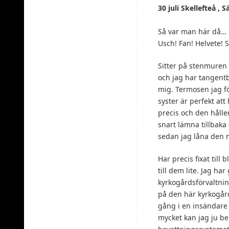
30 juli Skellefteå ,
Så var man här då…
Usch! Fan! Helvete! S
Sitter på stenmuren 
och jag har tangent
mig. Termosen jag fö
syster är perfekt att
precis och den hålle
snart lämna tillbaka
sedan jag låna den
Har precis fixat till 
till dem lite. Jag h
kyrkogårdsförvaltni
på den här kyrkogår
gång i en insändare
mycket kan jag ju ber