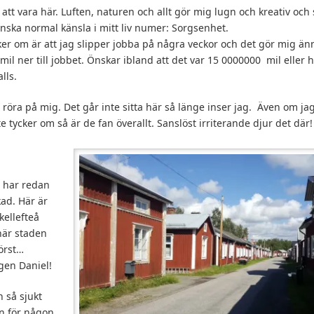
 att vara här. Luften, naturen och allt gör mig lugn och kreativ och
nska normal känsla i mitt liv numer: Sorgsenhet.
ycker om är att jag slipper jobba på några veckor och det gör mig ä
mil ner till jobbet. Önskar ibland att det var 15 0000000 mil eller he
lls.
a röra på mig. Det går inte sitta här så länge inser jag. Även om 
 tycker om så är de fan överallt. Sanslöst irriterande djur det där!
h har redan
kad. Här är
kellefteå
här staden
först…
gen Daniel!
 så sjukt
en för någon