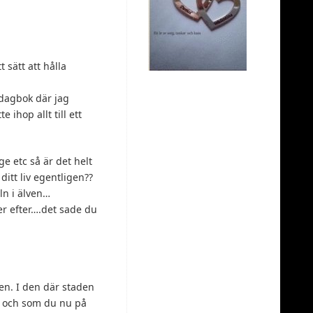
 sätt att hålla
 dagbok där jag
ihop allt till ett
ge etc så är det helt
itt liv egentligen??
ln i älven…
ker efter….det sade du
en. I den där staden
 och som du nu på