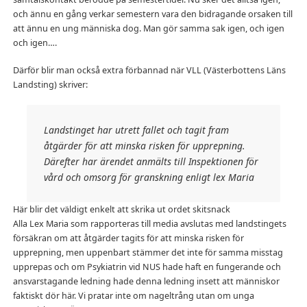
och ännu en gång verkar semestern vara den bidragande orsaken till
att ännu en ung människa dog. Man gör samma sak igen, och igen
och igen….
Därför blir man också extra förbannad när VLL (Västerbottens Läns
Landsting) skriver:
Landstinget har utrett fallet och tagit fram
åtgärder för att minska risken för upprepning.
Därefter har ärendet anmälts till Inspektionen för
vård och omsorg för granskning enligt lex Maria
Här blir det väldigt enkelt att skrika ut ordet skitsnack
Alla Lex Maria som rapporteras till media avslutas med landstingets
försäkran om att åtgärder tagits för att minska risken för
upprepning, men uppenbart stämmer det inte för samma misstag
upprepas och om Psykiatrin vid NUS hade haft en fungerande och
ansvarstagande ledning hade denna ledning insett att människor
faktiskt dör här. Vi pratar inte om nageltrång utan om unga