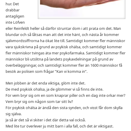
hur. Det
drabbar
antagligen
inte Löfven
eller Reinfeldt heller så därför struntar dom i att prata om det. Man
blundar och så låtsas man att det inte hänt, och nästa år kommer
självmordssiffrorna ha ökat lite till. Samtidigt kommer fler människor
vara sjukskrivna på grund av psykisk ohälsa, och samtidigt kommer
fler människor tvingas äta mer psykofarmaka. Samtidigt kommer fler
människor bli utslitna på landets psykavdelningar på grund av
överbeläggningar, och samtidigt kommer fler än 1600 människor få
besök av polisen som frågar ”Kan vi komma in”.
Men jobben är det enda viktiga, glöm inte det.
De med psykisk ohälsa, ja de glömmer vi så finns de inte.
För vem bryr sig om en som knaprar piller och en dag inte orkar mer?
Vem bryr sig om någon som tar sitt liv?
För psykisk ohälsa är ändå den sista synden, och visst får dom skylla
sig själva.
Ja så är det så vi skiter i det där detta val också.
Med lite tur överlever ju mitt barn i alla fall, och det är viktigast.