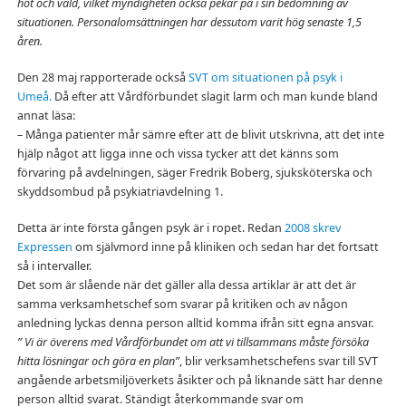
hot och våld, vilket myndigheten också pekar på i sin bedömning av
situationen. Personalomsättningen har dessutom varit hög senaste 1,5
åren.
Den 28 maj rapporterade också
SVT om situationen på psyk i
Umeå.
Då efter att Vårdförbundet slagit larm och man kunde bland
annat läsa:
– Många patienter mår sämre efter att de blivit utskrivna, att det inte
hjälp något att ligga inne och vissa tycker att det känns som
förvaring på avdelningen, säger Fredrik Boberg, sjuksköterska och
skyddsombud på psykiatriavdelning 1.
Detta är inte första gången psyk är i ropet. Redan
2008 skrev
Expressen
om självmord inne på kliniken och sedan har det fortsatt
så i intervaller.
Det som är slående när det gäller alla dessa artiklar är att det är
samma verksamhetschef som svarar på kritiken och av någon
anledning lyckas denna person alltid komma ifrån sitt egna ansvar.
” Vi är överens med Vårdförbundet om att vi tillsammans måste försöka
hitta lösningar och göra en plan”
, blir verksamhetschefens svar till SVT
angående arbetsmiljöverkets åsikter och på liknande sätt har denne
person alltid svarat. Ständigt återkommande svar om