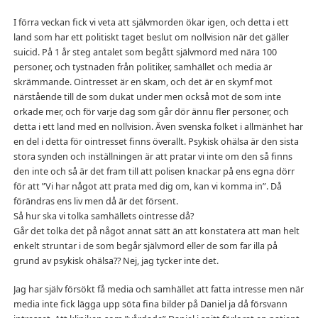
I förra veckan fick vi veta att självmorden ökar igen, och detta i ett
land som har ett politiskt taget beslut om nollvision när det gäller
suicid. På 1 år steg antalet som begått självmord med nära 100
personer, och tystnaden från politiker, samhället och media är
skrämmande. Ointresset är en skam, och det är en skymf mot
närstående till de som dukat under men också mot de som inte
orkade mer, och för varje dag som går dör ännu fler personer, och
detta i ett land med en nollvision. Även svenska folket i allmänhet har
en del i detta för ointresset finns överallt. Psykisk ohälsa är den sista
stora synden och inställningen är att pratar vi inte om den så finns
den inte och så är det fram till att polisen knackar på ens egna dörr
för att ”Vi har något att prata med dig om, kan vi komma in”. Då
förändras ens liv men då är det försent.
Så hur ska vi tolka samhällets ointresse då?
Går det tolka det på något annat sätt än att konstatera att man helt
enkelt struntar i de som begår självmord eller de som far illa på
grund av psykisk ohälsa?? Nej, jag tycker inte det.
Jag har själv försökt få media och samhället att fatta intresse men när
media inte fick lägga upp söta fina bilder på Daniel ja då försvann