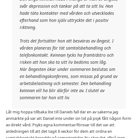
svår depression och tankar på att ta sitt liv. Hon
hade täta kontakter med vården och utvecklades
efterhand som hon själv uttryckte det i positiv
riktning.
Trots det fortsätter hon att besväras av ångest. I
vården planeras för tät samtalsbehandling och
telefonkontakt. Kvinnan tycks ha framtidstro och
risken att hon ska ta sitt liv bedöms som låg.
När ångesten ökar under sommaren beslutas om
en behandlingskonferens, som missas på grund av
arbetsbelastning och semester. Den behandling
kvinnan vill ha blir därför inte av. I slutet av
sommaren tar hon sitt liv.
Låt mig hoppa tillbaka lite till Daniels fall där en av sakerna jag
anmärkte på var att Daniel inte under sin tid på psyk fått någon form
av direkt vård. Psyks egna kommentar/försvar till det var att
anledningen till att det tagit 6 veckor för dem att ordna en
samtalskontakt berodde på semestertider. Nu sker det alltså igen,