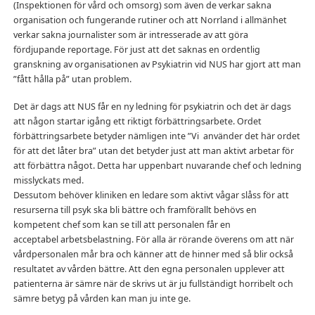
(Inspektionen för vård och omsorg) som även de verkar sakna
organisation och fungerande rutiner och att Norrland i allmänhet
verkar sakna journalister som är intresserade av att göra
fördjupande reportage. För just att det saknas en ordentlig
granskning av organisationen av Psykiatrin vid NUS har gjort att man
”fått hålla på” utan problem.
Det är dags att NUS får en ny ledning för psykiatrin och det är dags
att någon startar igång ett riktigt förbättringsarbete. Ordet
förbättringsarbete betyder nämligen inte ”Vi använder det här ordet
för att det låter bra” utan det betyder just att man aktivt arbetar för
att förbättra något. Detta har uppenbart nuvarande chef och ledning
misslyckats med.
Dessutom behöver kliniken en ledare som aktivt vågar slåss för att
resurserna till psyk ska bli bättre och framförallt behövs en
kompetent chef som kan se till att personalen får en
acceptabel arbetsbelastning. För alla är rörande överens om att när
vårdpersonalen mår bra och känner att de hinner med så blir också
resultatet av vården bättre. Att den egna personalen upplever att
patienterna är sämre när de skrivs ut är ju fullständigt horribelt och
sämre betyg på vården kan man ju inte ge.