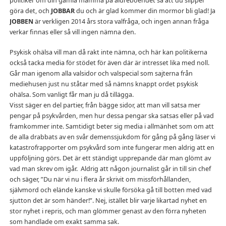
politiker om din gamla mamma på äldreboendet så att du slipper
göra det, och
JOBBAR
du och är glad kommer din mormor bli glad! Ja
JOBBEN
är verkligen 2014 års stora valfråga, och ingen annan fråga
verkar finnas eller så vill ingen nämna den.
Psykisk ohälsa vill man då rakt inte nämna, och här kan politikerna
också tacka media för stödet för även där är intresset lika med noll.
Går man igenom alla valsidor och valspecial som sajterna från
mediehusen just nu ståtar med så nämns knappt ordet psykisk
ohälsa. Som vanligt får man ju då tillägga.
Visst säger en del partier, från bägge sidor, att man vill satsa mer
pengar på psykvården, men hur dessa pengar ska satsas eller på vad
framkommer inte. Samtidigt beter sig media i allmänhet som om att
de alla drabbats av en svår demenssjukdom för gång på gång läser vi
katastrofrapporter om psykvård som inte fungerar men aldrig att en
uppföljning görs. Det är ett ständigt upprepande där man glömt av
vad man skrev om igår. Aldrig att någon journalist går in till sin chef
och säger, ”Du när vi nu i flera år skrivit om missförhållanden,
självmord och elände kanske vi skulle försöka gå till botten med vad
sjutton det är som händer!”. Nej, istället blir varje likartad nyhet en
stor nyhet i repris, och man glömmer genast av den förra nyheten
som handlade om exakt samma sak.