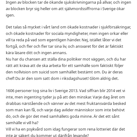
Ingen av blocken tar de ökande sjukskrivningarna på allvar, och ingen
av blocken bryr sig heller om att självmordssiffrorna i Sverige ökar
igen.
Det talas så mycket i vårt land om ökade kostnader i sjukförsäkringar,
och ökade kostnader för sociala myndigheter, men ingen orkar eller
vill ta reda på vad som egentligen händer. Nej, istället låter vi det
fortgå, och fler och fler tar sina liv, och ansvaret för det är faktiskt
kära läsare ditt och ingen annans.
Nu har du chansen att ställa dina politiker mot väggen, och du har
rätt att kräva att de ska arbeta för ett samhälle som faktiskt följer
den nollvision om suicid som samhället bestämt om. Du är deras
chef! Du är den som satt dom i riksdagshuset! Glöm aldrig det.
1606 personer tog sina liv i Sverige 2013. Vad siffran blir 2014 vet vi
inte, men ingenting tyder ju på att den minskar. Varje dag året om
drabbas närstående och vänner av det mest fruktansvärda besked
som man kan få, och varje dag avlider människor som inte behövt
dö, och de gör det med samhällets goda minne. Är det ett sånt
samhälle vi vill ha?
Vill vi ha en psykvård som idag fungerar som rena lotteriet där det
inte är säkert du kommer ut därifrån levande?