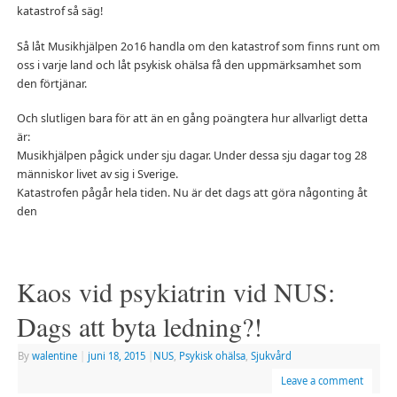
katastrof så säg!
Så låt Musikhjälpen 2o16 handla om den katastrof som finns runt om
oss i varje land och låt psykisk ohälsa få den uppmärksamhet som
den förtjänar.
Och slutligen bara för att än en gång poängtera hur allvarligt detta
är:
Musikhjälpen pågick under sju dagar. Under dessa sju dagar tog 28
människor livet av sig i Sverige.
Katastrofen pågår hela tiden. Nu är det dags att göra någonting åt
den
Kaos vid psykiatrin vid NUS:
Dags att byta ledning?!
By
walentine
|
juni 18, 2015
|
NUS
,
Psykisk ohälsa
,
Sjukvård
Leave a comment