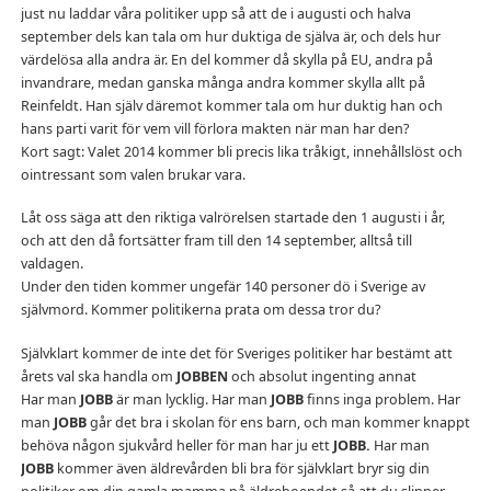
just nu laddar våra politiker upp så att de i augusti och halva
september dels kan tala om hur duktiga de själva är, och dels hur
värdelösa alla andra är. En del kommer då skylla på EU, andra på
invandrare, medan ganska många andra kommer skylla allt på
Reinfeldt. Han själv däremot kommer tala om hur duktig han och
hans parti varit för vem vill förlora makten när man har den?
Kort sagt: Valet 2014 kommer bli precis lika tråkigt, innehållslöst och
ointressant som valen brukar vara.
Låt oss säga att den riktiga valrörelsen startade den 1 augusti i år,
och att den då fortsätter fram till den 14 september, alltså till
valdagen.
Under den tiden kommer ungefär 140 personer dö i Sverige av
självmord. Kommer politikerna prata om dessa tror du?
Självklart kommer de inte det för Sveriges politiker har bestämt att
årets val ska handla om
JOBBEN
och absolut ingenting annat
Har man
JOBB
är man lycklig. Har man
JOBB
finns inga problem. Har
man
JOBB
går det bra i skolan för ens barn, och man kommer knappt
behöva någon sjukvård heller för man har ju ett
JOBB.
Har man
JOBB
kommer även äldrevården bli bra för självklart bryr sig din