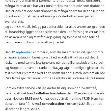
hört av er per mail eller kommentarer bor också i dessa områden.
Många av er är och har varit förskräckta över det öde som drabbade
Daniel, och det öde som drabbat så många andra för det är ju ingen
direkt överdrift att säga att många i Västerbotten mår, på ren
svenska, skit.
Jag som skrivit alla inlägg på denna sida har alltid ansett att grunden
till förändring ligger hos en själv, men den uppfattningen verkar inte
delas av alla har jag förstått varje gång jag försökt få med folk på
något, men nu kan du visa att jag har fel.
Den
12 september
kommer vi, som du säkert redan vet, genomföra
en manifestation i Umeå som på ett enkelt sätt vill visa att det får
räcka nu med samhällets ignorans när det gäller psykisk ohälsa, och
jag hoppas att även du tänker delta. Jag vågar nämligen gissa att du
faktiskt har en timme över i ditt liv om du bor i Umeå, och om du bor
i Skellefteå går det säkert ordna så att du kan undvara några timmar.
Som en extra service kan jag därför till dig, som bor i Skellefteå,
berätta att det från
Skellefteå busstation
den 12 september går en
buss klockan
15:35
mot Umeå, och du är då framme
17:35
.
Hem kan
du sedan fara från
Umeå centralstation
klockan
19:27
eller, om du
vill stanna längre,
20:57
.