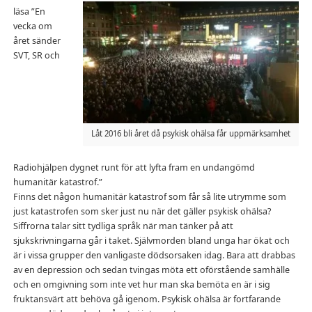
läsa ”En
vecka om
året sänder
SVT, SR och
Låt 2016 bli året då psykisk ohälsa får uppmärksamhet
Radiohjälpen dygnet runt för att lyfta fram en undangömd
humanitär katastrof.”
Finns det någon humanitär katastrof som får så lite utrymme som
just katastrofen som sker just nu när det gäller psykisk ohälsa?
Siffrorna talar sitt tydliga språk när man tänker på att
sjukskrivningarna går i taket. Självmorden bland unga har ökat och
är i vissa grupper den vanligaste dödsorsaken idag. Bara att drabbas
av en depression och sedan tvingas möta ett oförstående samhälle
och en omgivning som inte vet hur man ska bemöta en är i sig
fruktansvärt att behöva gå igenom. Psykisk ohälsa är fortfarande