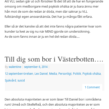
Att VLL sedan går ut och försöker få det till att de har en fungerande
omsorg om medborgare med psykisk ohälsa är ju bara ännu mer
hån mot de som de redan är döda, men där saknar ju VLL
fullständigt egen ansvarskänsla. Det har ju många fått erfara.
Eller så är det kanske så att det inte fanns några patienter kvar som
kunder ta livet av sig nu när MIND gjorde sin undersökning.
Av de som fanns innan är ju en hel del redan döda….
Till dig som bor i Västerbotten….
By
walentine
|
september 6, 2014
|
12 septemberrörelsen
,
Lex Daniel
,
Media
,
Personligt
,
Politik
,
Psykisk ohälsa
,
Sjukvård
,
suicid
1 Comment
Den absoluta majoriteten av er som läser Till Daniel bor i områdena
runt Umeå och Skellefteå, och den absoluta majoriteten av er som