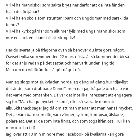
Vill vi ha människor som sakta bryts ner därför att de inte får den
hjälp de förtjänar?
Vill vi ha en skola som struntar i barn och ungdomar med särskilda
behov?
Vill vi ha kyrkogårdar som allt mer fylls med unga människor som
inte ens fick en chans till ett riktigt liv?
Har du svarat ja på frågorna ovan så behöver du inte göra något.
Oavsett vilka som vinner den 22 mars nästa år så kommer det bli så
för det är ju redan på det sättet och har varit under lång tid.
Men om du vill förändra så gör något då.
När jag slogs mot sjukvården hörde jag gång på gång hur ”djävligt
det är det som drabbade Daniel”, men när jag frågade om hjälp var
det värre med omtanken. Då var det inte lika intressant att engagera
sig för ”Man har ju mycket liksom”, eller så svarade man inte
alls. Skitsnack säger jag då om att man menar att man har så mycket.
Det är våra barn som dör, våra vänner, syskon, kompisar, älskade,
polare etc. Det är de som inte finns, och som togs ifrån oss. Hur kan
man inte ha tid?
Jag lovar att 10 min mindre med Facebook på kvällarna kan göra