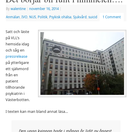
By
walentine
|
november 16, 2014
|
Anmälan
,
IVO
,
NUS
,
Politik
,
Psykisk ohälsa
,
Sjukvård
,
suicid
1 Comment
Satt och läste
på VLL’s
hemsida idag
och såg en
pressrelease
på ytterligare
ett självmord
från en
patient
tillhörande
psykiatrin i
Västerbotten.
I texten kan man bland annat läsa…
Den unga kvinnan hade i många år lidit av ångest,