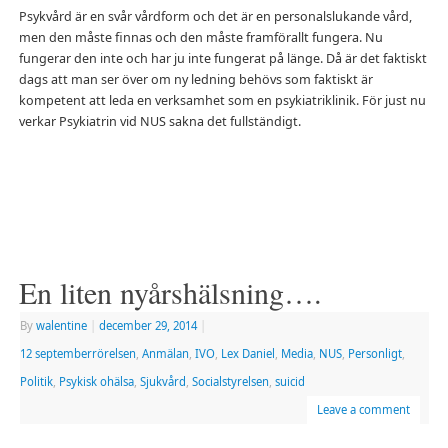
Psykvård är en svår vårdform och det är en personalslukande vård,
men den måste finnas och den måste framförallt fungera. Nu
fungerar den inte och har ju inte fungerat på länge. Då är det faktiskt
dags att man ser över om ny ledning behövs som faktiskt är
kompetent att leda en verksamhet som en psykiatriklinik. För just nu
verkar Psykiatrin vid NUS sakna det fullständigt.
En liten nyårshälsning….
By
walentine
|
december 29, 2014
|
12 septemberrörelsen
,
Anmälan
,
IVO
,
Lex Daniel
,
Media
,
NUS
,
Personligt
,
Politik
,
Psykisk ohälsa
,
Sjukvård
,
Socialstyrelsen
,
suicid
Leave a comment