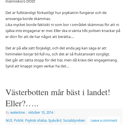
människors DÖD!
Det är fullständigt förkastligt hur psykiatrin fungerar och de
ansvariga borde skämmas.
Lika mycket borde faktiskt ni som bor i området skämmas för att ni
själva inte engagerar er mer. Eller ska vi vänta tills polisen knackar på
er dörr för att de har något att berätta….
Det är på alla sätt förjävligt, och det enda jag kan säga är att
himmelen börjar bli full nu, och det är så fruktansvärt sorgligt.
Det går att sätta stopp för det här, men då krävs det engagemang.
Synd att knappt ingen verkar ha det…
Västerbotten mår bäst i landet!
Eller?…..
By
walentine
|
oktober 10, 2014
|
NUS
,
Politik
,
Psykisk ohälsa
,
Sjukvård
,
Socialstyrelsen
Leave a comment