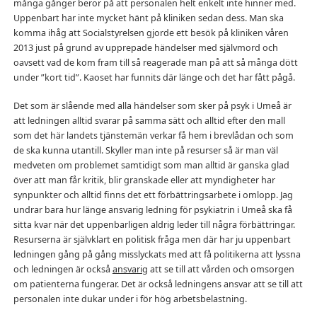
många gånger beror på att personalen helt enkelt inte hinner med.
Uppenbart har inte mycket hänt på kliniken sedan dess. Man ska
komma ihåg att Socialstyrelsen gjorde ett besök på kliniken våren
2013 just på grund av upprepade händelser med självmord och
oavsett vad de kom fram till så reagerade man på att så många dött
under ”kort tid”. Kaoset har funnits där länge och det har fått pågå.
Det som är slående med alla händelser som sker på psyk i Umeå är
att ledningen alltid svarar på samma sätt och alltid efter den mall
som det här landets tjänstemän verkar få hem i brevlådan och som
de ska kunna utantill. Skyller man inte på resurser så är man väl
medveten om problemet samtidigt som man alltid är ganska glad
över att man får kritik, blir granskade eller att myndigheter har
synpunkter och alltid finns det ett förbättringsarbete i omlopp. Jag
undrar bara hur länge ansvarig ledning för psykiatrin i Umeå ska få
sitta kvar när det uppenbarligen aldrig leder till några förbättringar.
Resurserna är självklart en politisk fråga men där har ju uppenbart
ledningen gång på gång misslyckats med att få politikerna att lyssna
och ledningen är också
ansvarig
att se till att vården och omsorgen
om patienterna fungerar. Det är också ledningens ansvar att se till att
personalen inte dukar under i för hög arbetsbelastning.