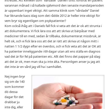
intresset. Att kliniken som ”vårdade” Daniel i snitt förlorat en patient
varannan månad i så kallade självmord den senaste mandatperioden
är uppenbart inget viktigt. Att samma klinik som ”vårdade” Daniel
har liknande kaos idag som det rådde 2012 är heller inte viktigt för
vem bryr sig egentligen om psykpatienter?
Kom också ihåg att i Daniels fall fick vi veta att det är ok att strunta i
att dokumentera. Vi fick lära oss att att skriva ut bärpåsar med
mediciner till en med, sedan år tillbaka, dokumenterat missbruk, är
helt ok, och vi fick lära oss att det är rätt att skriva ut någon mitt i
natten 1 1/2 dygn efter en överdos, och vi fick veta att det är OK att
ha patienter inneliggande i 69 dagar utan att ens ställa en diagnos
vad det är för fel på patienten etc. Allt det finns det papper på idag
att det är ok, men man ska ju inte älta. Personligen anser ju jag att
det inte är en vård jag vill ha i samhället.
Nej ingen bryr
sig om de 140
som kommer
dö dessa
dagar för det
drabbar ju
inte dig, eller