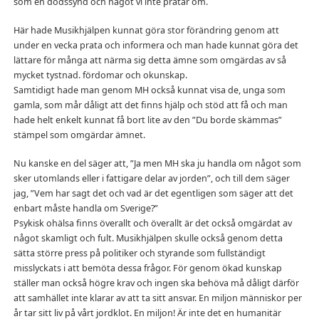
som en dödssynd och något vi inte pratar om.
Här hade Musikhjälpen kunnat göra stor förändring genom att
under en vecka prata och informera och man hade kunnat göra det
lättare för många att närma sig detta ämne som omgärdas av så
mycket tystnad. fördomar och okunskap.
Samtidigt hade man genom MH också kunnat visa de, unga som
gamla, som mår dåligt att det finns hjälp och stöd att få och man
hade helt enkelt kunnat få bort lite av den ”Du borde skämmas”
stämpel som omgärdar ämnet.
Nu kanske en del säger att, ”Ja men MH ska ju handla om något som
sker utomlands eller i fattigare delar av jorden”, och till dem säger
jag, ”Vem har sagt det och vad är det egentligen som säger att det
enbart måste handla om Sverige?”
Psykisk ohälsa finns överallt och överallt är det också omgärdat av
något skamligt och fult. Musikhjälpen skulle också genom detta
sätta större press på politiker och styrande som fullständigt
misslyckats i att bemöta dessa frågor. För genom ökad kunskap
ställer man också högre krav och ingen ska behöva må dåligt därför
att samhället inte klarar av att ta sitt ansvar. En miljon människor per
år tar sitt liv på vårt jordklot. En miljon! Är inte det en humanitär