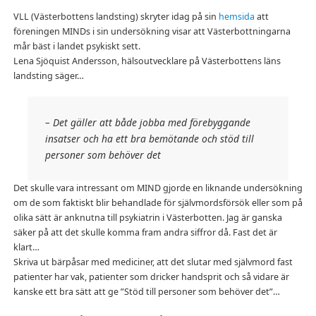
VLL (Västerbottens landsting) skryter idag på sin
hemsida
att
föreningen MINDs i sin undersökning visar att Västerbottningarna
mår bäst i landet psykiskt sett.
Lena Sjöquist Andersson, hälsoutvecklare på Västerbottens läns
landsting säger…
– Det gäller att både jobba med förebyggande
insatser och ha ett bra bemötande och stöd till
personer som behöver det
Det skulle vara intressant om MIND gjorde en liknande undersökning
om de som faktiskt blir behandlade för självmordsförsök eller som på
olika sätt är anknutna till psykiatrin i Västerbotten. Jag är ganska
säker på att det skulle komma fram andra siffror då. Fast det är
klart…
Skriva ut bärpåsar med mediciner, att det slutar med självmord fast
patienter har vak, patienter som dricker handsprit och så vidare är
kanske ett bra sätt att ge ”Stöd till personer som behöver det”…