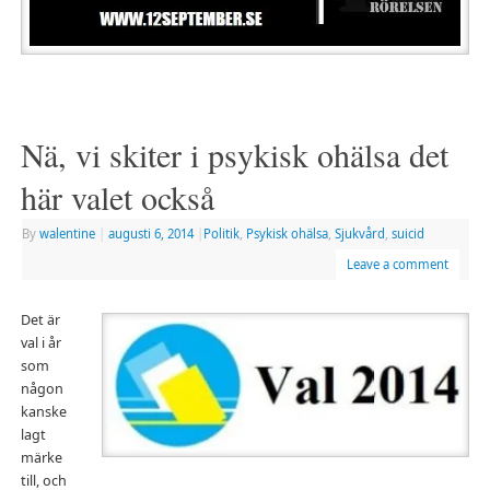
Nä, vi skiter i psykisk ohälsa det
här valet också
By
walentine
|
augusti 6, 2014
|
Politik
,
Psykisk ohälsa
,
Sjukvård
,
suicid
Leave a comment
Det är
val i år
som
någon
kanske
lagt
märke
till, och