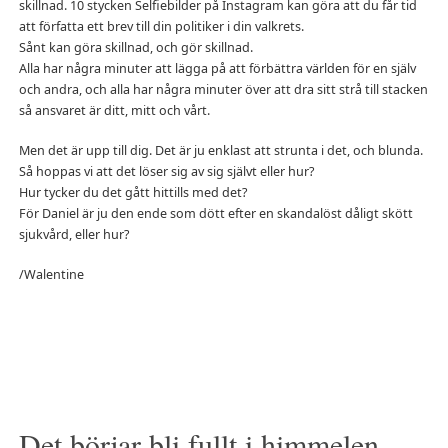
skillnad. 10 stycken Selfiebilder på Instagram kan göra att du får tid
att författa ett brev till din politiker i din valkrets.
Sånt kan göra skillnad, och gör skillnad.
Alla har några minuter att lägga på att förbättra världen för en själv
och andra, och alla har några minuter över att dra sitt strå till stacken
så ansvaret är ditt, mitt och vårt.
Men det är upp till dig. Det är ju enklast att strunta i det, och blunda.
Så hoppas vi att det löser sig av sig självt eller hur?
Hur tycker du det gått hittills med det?
För Daniel är ju den ende som dött efter en skandalöst dåligt skött
sjukvård, eller hur?
/Walentine
Det börjar bli fullt i himmelen….