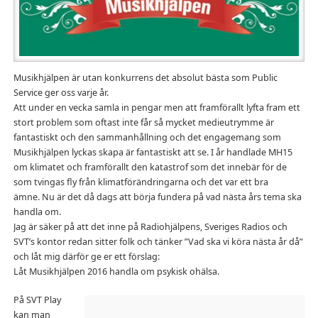
Musikhjälpen är utan konkurrens det absolut bästa som Public
Service ger oss varje år.
Att under en vecka samla in pengar men att framförallt lyfta fram ett
stort problem som oftast inte får så mycket medieutrymme är
fantastiskt och den sammanhållning och det engagemang som
Musikhjälpen lyckas skapa är fantastiskt att se. I år handlade MH15
om klimatet och framförallt den katastrof som det innebär för de
som tvingas fly från klimatförändringarna och det var ett bra
ämne. Nu är det då dags att börja fundera på vad nästa års tema ska
handla om.
Jag är säker på att det inne på Radiohjälpens, Sveriges Radios och
SVT’s kontor redan sitter folk och tänker ”Vad ska vi köra nästa år då”
och låt mig därför ge er ett förslag:
Låt Musikhjälpen 2016 handla om psykisk ohälsa.
På SVT Play
kan man