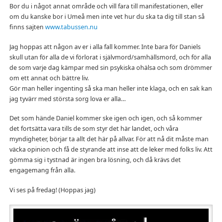
Bor du i något annat område och vill fara till manifestationen, eller
om du kanske bor i Umeå men inte vet hur du ska ta dig till stan så
finns sajten
www.tabussen.nu
Jag hoppas att någon av er i alla fall kommer. Inte bara för Daniels
skull utan för alla de vi förlorat i självmord/samhällsmord, och för alla
de som varje dag kämpar med sin psykiska ohälsa och som drömmer
om ett annat och bättre liv.
Gör man heller ingenting så ska man heller inte klaga, och en sak kan
jag tyvärr med största sorg lova er alla…
Det som hände Daniel kommer ske igen och igen, och så kommer
det fortsätta vara tills de som styr det här landet, och våra
myndigheter, börjar ta allt det här på allvar. För att nå dit måste man
väcka opinion och få de styrande att inse att de leker med folks liv. Att
gömma sig i tystnad är ingen bra lösning, och då krävs det
engagemang från alla.
Vi ses på fredag! (Hoppas jag)