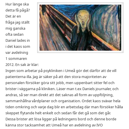
Hur länge ska
detta få pågå?
Det är en
fråga jag ställt
mig ganska
ofta sedan
Daniel lades in
i det kaos som
var avdelning
1 sommaren
2012. En sak är klar:
Ingen som arbetar på psykliniken i Umeå gör det därför att de vill
patienterna illa. Jag är säker på att den stora majoriteten av
personalen försöker göra sitt jobb, men uppenbart sitter fel och
brister i väggarna på kliniken. Läser man t.ex Daniels journaler, och
andras, så ser man direkt att det saknas all form av uppföljning,
sammanhållna vårdplaner och organisation. Ordet kaos svävar hela
tiden omkring och varje dag blir en arbetsdag där man försöker hålla
skeppet flytande helt enkelt och sedan får det gå som det går.
Dessa brister att lösa ligger på ledningens bord och denne borde
känna stor tacksamhet att Umeå har en avdelning av IVO