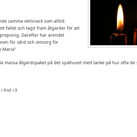
nde samma skitsnack som alltid:
tt fallet och tagit fram åtgärder för att
pprepning. Därefter har ärendet
ionen för vård och omsorg för
x Maria”
la massa åtgärdspaket på det sjukhuset med tanke på hur ofta de s
 i frid <3