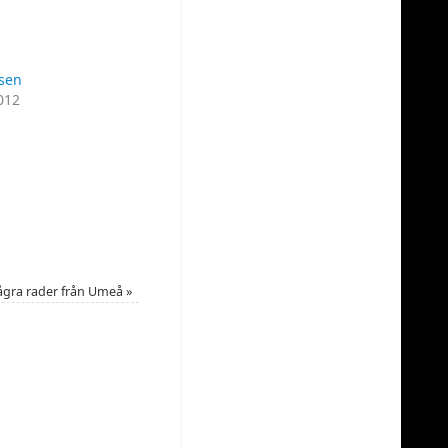
ssen
012
 Några rader från Umeå
»