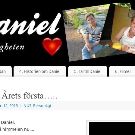
dan
4. Historien om Daniel
5. Tal till Daniel
6. Filmer
: Årets första…..
ri 12, 2015
|
NUS
,
Personligt
 Daniel.
t i himmelen nu….