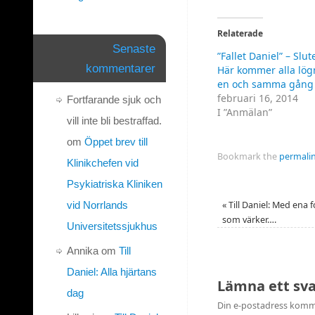
dela
dela
på
på
Twitter
Facebook
(Öppnas
(Öppnas
Relaterade
i
i
ett
ett
Senaste
”Fallet Daniel” – Slut
nytt
nytt
fönster)
fönster)
kommentarer
Här kommer alla lög
en och samma gång
februari 16, 2014
Fortfarande sjuk och
I ”Anmälan”
vill inte bli bestraffad.
om
Öppet brev till
Bookmark the
permali
Klinikchefen vid
Psykiatriska Kliniken
vid Norrlands
«
Till Daniel: Med ena 
som värker….
Universitetssjukhus
Annika
om
Till
Daniel: Alla hjärtans
Lämna ett sv
dag
Din e-postadress komme