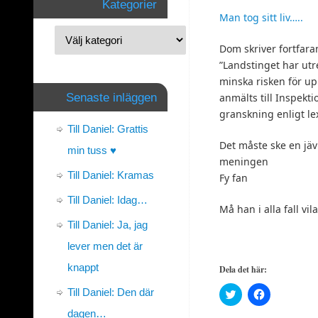
Kategorier
Man tog sitt liv…..
Dom skriver fortfara
”Landstinget har utre
minska risken för u
Senaste inläggen
anmälts till Inspekt
granskning enligt le
Till Daniel: Grattis
Det måste ske en jäv
min tuss ♥
meningen
Till Daniel: Kramas
Fy fan
Till Daniel: Idag…
Må han i alla fall vila
Till Daniel: Ja, jag
lever men det är
knappt
Dela det här:
Till Daniel: Den där
Klicka
Klicka
för
för
att
att
dagen…