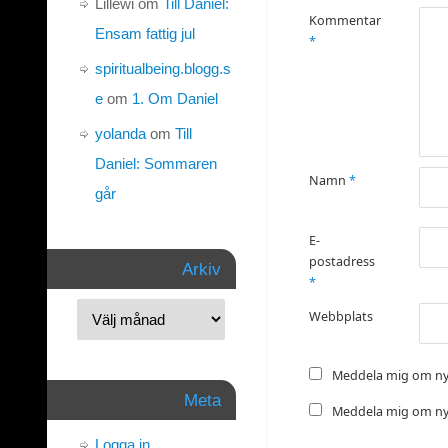
Lillewi
om
Till Daniel:
Kommentar
Ensam fattig jul
*
spiritualbeing.blogg.s
e
om
1. Om Daniel
yolanda
om
Till
Daniel: Sommaren
Namn
*
går
E-
postadress
Arkiv
*
Webbplats
Meddela mig om ny
Meta
Meddela mig om nya
Logga in