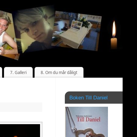
7. Galleri
8. Om du mår dåligt
Boken Till Daniel