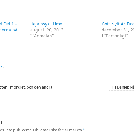
et Del 1 –
Heja psyk i Ume!
Gott Nytt År Tu
nerna på
augusti 20, 2013
december 31, 2
I ”Anmälan”
I ”Personligt”
nk
.
foten i mörkret, och den andra
Till Daniel:
ar
r inte publiceras.
Obligatoriska fält är märkta
*