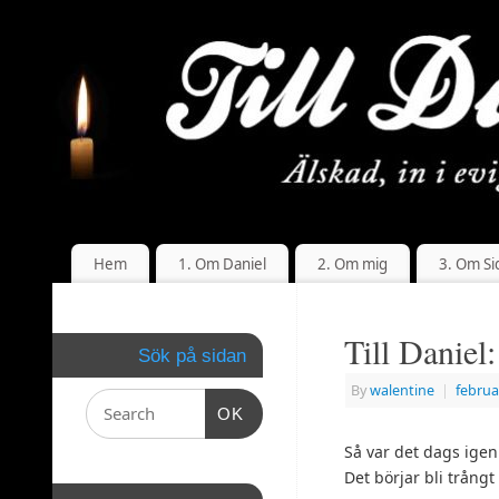
Hem
1. Om Daniel
2. Om mig
3. Om Si
Till Daniel
Sök på sidan
By
walentine
|
februa
OK
Så var det dags igen
Det börjar bli trång