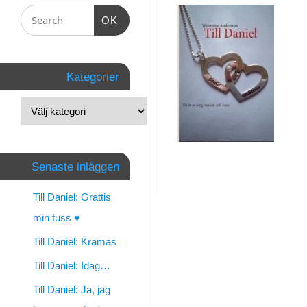
Daniel:
OK
Vi
ses
Kategorier
i
sommar
tussen!
Senaste inläggen
By
walentine
Till Daniel: Grattis
|
min tuss ♥
mars
Till Daniel: Kramas
14,
Till Daniel: Idag…
2014
Till Daniel: Ja, jag
|