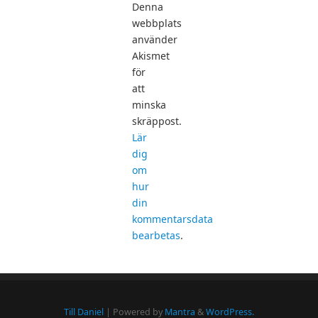
Denna
webbplats
använder
Akismet
för
att
minska
skräppost.
Lär
dig
om
hur
din
kommentarsdata
bearbetas
.
Till Daniel
| Powered by
Mantra
&
WordPress.