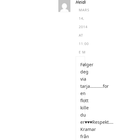
Heidi
MARS
14,
2014
AT
11:00
E M
Følger
deg
via
tarja………..for
en
flott
kille
du
er♥️♥️♥️Respekt….
Kramar
från