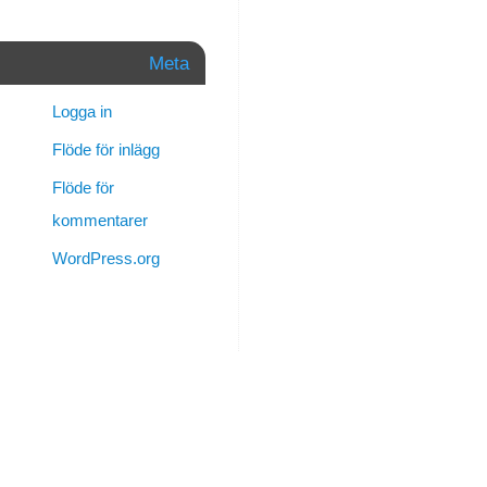
fall
lite
Meta
bättre
mot
Logga in
slutet…
Flöde för inlägg
En
Flöde för
sak
kommentarer
som
jag
WordPress.org
fasat
så
för
är
att
jag
vet
inte
hur