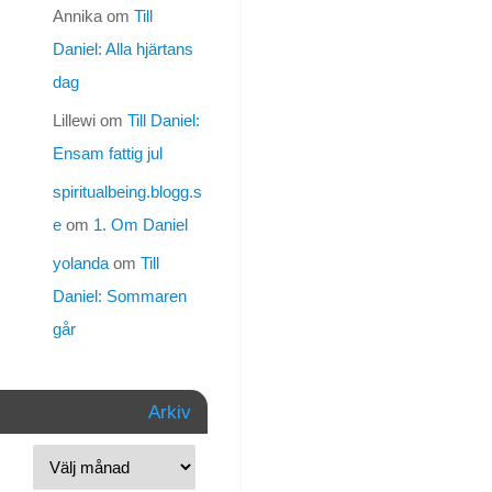
dag.
Annika
om
Till
Det
Daniel: Alla hjärtans
var
dag
ju
dagen
Lillewi
om
Till Daniel:
då
Ensam fattig jul
det
gått
spiritualbeing.blogg.s
1
e
om
1. Om Daniel
1/2
år
yolanda
om
Till
sedan
Daniel: Sommaren
samhället
går
dödade
dig,
men
Arkiv
dagen
blev
i
alla