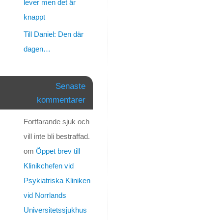
lever men det är
Personligt
knappt
Onsdagen
Till Daniel: Den där
blev
dagen…
en
skitdag,
men
Senaste
å
kommentarer
andra
sidan
Fortfarande sjuk och
hade
jag
vill inte bli bestraffad.
inte
om
Öppet brev till
förväntat
Klinikchefen vid
mig
nåt
Psykiatriska Kliniken
annat
vid Norrlands
en
Universitetssjukhus
sån