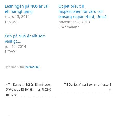
i
i
ett
ett
Ledningen på NUS är väl
Öppet brev till
nytt
nytt
fönster)
fönster)
ett härligt gäng!
Inspektionen för vård och
mars 15, 2014
omsorg region Nord, Umeå
I ”NUS”
november 4, 2013
I ”Anmälan”
Och på NUS är allt som
vanligt….
juli 15, 2014
I ”IVO”
Bookmark the
permalink
.
«
Till Daniel: 1 1/2 år, 18 månader,
Till Daniel: Vi ses i sommar tussen!
546 dagar, 13 104 timmar, 786240
»
minuter