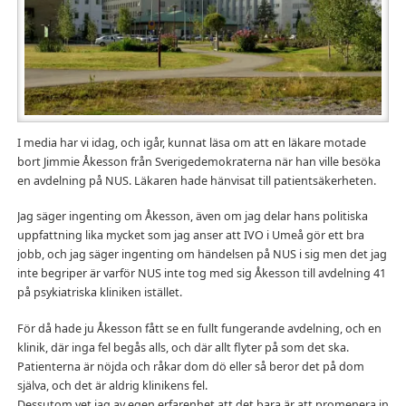
I media har vi idag, och igår, kunnat läsa om att en läkare motade
bort Jimmie Åkesson från Sverigedemokraterna när han ville besöka
en avdelning på NUS. Läkaren hade hänvisat till patientsäkerheten.
Jag säger ingenting om Åkesson, även om jag delar hans politiska
uppfattning lika mycket som jag anser att IVO i Umeå gör ett bra
jobb, och jag säger ingenting om händelsen på NUS i sig men det jag
inte begriper är varför NUS inte tog med sig Åkesson till avdelning 41
på psykiatriska kliniken istället.
För då hade ju Åkesson fått se en fullt fungerande avdelning, och en
klinik, där inga fel begås alls, och där allt flyter på som det ska.
Patienterna är nöjda och råkar dom dö eller så beror det på dom
själva, och det är aldrig klinikens fel.
Dessutom vet jag av egen erfarenhet att det bara är att promenera in