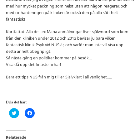
med hur mycket packning som helst utan att någon reagerar, och
medicinhanteringen på kliniken är också den på alla sätt helt
fantastisk!
Kortfattat: Alla de Lex Maria anmälningar över självmord som kom
från den kliniken under 2012 och 2013 bevisar ju bara vilken
fantastisk klinik Psyk vid NUS är, och varför man inte vill visa upp
detta är helt obegripligt.
Så nästa gång en politiker kommer på besök…
Visa då upp det finaste ni har!
Bara ett tips NUS från mig till er. Självklart i all vänlighet…..
Dela det här:
Klicka
Klicka
för
för
att
att
dela
dela
på
på
Twitter
Facebook
(Öppnas
(Öppnas
Relaterade