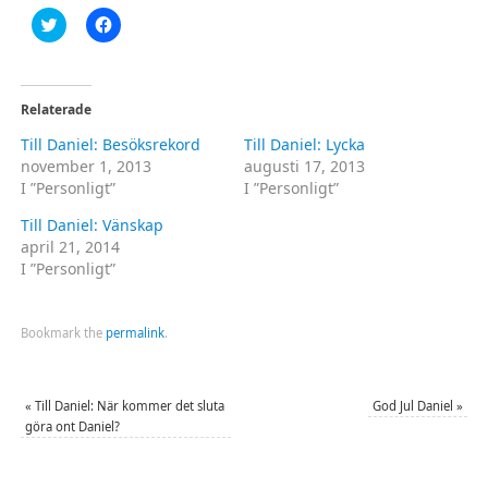
Klicka
Klicka
för
för
att
att
dela
dela
på
på
Twitter
Facebook
(Öppnas
(Öppnas
Relaterade
i
i
ett
ett
Till Daniel: Besöksrekord
Till Daniel: Lycka
nytt
nytt
fönster)
fönster)
november 1, 2013
augusti 17, 2013
I ”Personligt”
I ”Personligt”
Till Daniel: Vänskap
april 21, 2014
I ”Personligt”
Bookmark the
permalink
.
«
Till Daniel: När kommer det sluta
God Jul Daniel
»
göra ont Daniel?