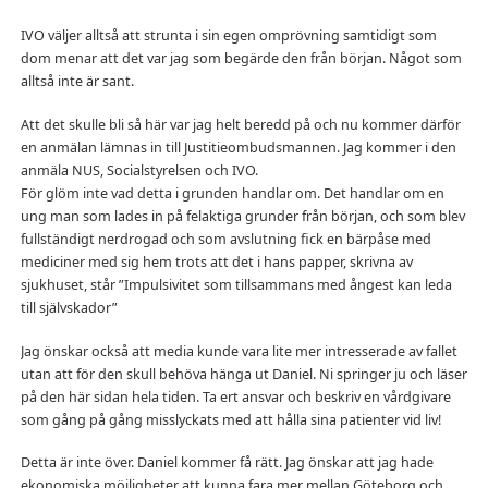
IVO väljer alltså att strunta i sin egen omprövning samtidigt som
dom menar att det var jag som begärde den från början. Något som
alltså inte är sant.
Att det skulle bli så här var jag helt beredd på och nu kommer därför
en anmälan lämnas in till Justitieombudsmannen. Jag kommer i den
anmäla NUS, Socialstyrelsen och IVO.
För glöm inte vad detta i grunden handlar om. Det handlar om en
ung man som lades in på felaktiga grunder från början, och som blev
fullständigt nerdrogad och som avslutning fick en bärpåse med
mediciner med sig hem trots att det i hans papper, skrivna av
sjukhuset, står ”Impulsivitet som tillsammans med ångest kan leda
till självskador”
Jag önskar också att media kunde vara lite mer intresserade av fallet
utan att för den skull behöva hänga ut Daniel. Ni springer ju och läser
på den här sidan hela tiden. Ta ert ansvar och beskriv en vårdgivare
som gång på gång misslyckats med att hålla sina patienter vid liv!
Detta är inte över. Daniel kommer få rätt. Jag önskar att jag hade
ekonomiska möjligheter att kunna fara mer mellan Göteborg och