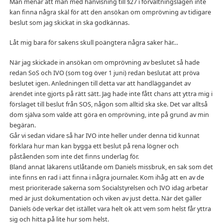
Man menar att man med hänvisning till §27 i förvaltningslagen inte
kan finna några skäl för att den ansökan om omprövning av tidigare
beslut som jag skickat in ska godkännas.
Låt mig bara för sakens skull poängtera några saker här…
När jag skickade in ansökan om omprövning av beslutet så hade
redan SoS och IVO (som tog över 1 juni) redan beslutat att pröva
beslutet igen. Anledningen till detta var att handläggandet av
ärendet inte gjorts på rätt sätt. Jag hade inte fått chans att yttra mig i
förslaget till beslut från SOS, någon som alltid ska ske. Det var alltså
dom själva som valde att göra en omprövning, inte på grund av min
begäran.
Går vi sedan vidare så har IVO inte heller under denna tid kunnat
förklara hur man kan bygga ett beslut på rena lögner och
påståenden som inte det finns underlag för.
Bland annat läkarens utlåtande om Daniels missbruk, en sak som det
inte finns en rad i att finna i några journaler. Kom ihåg att en av de
mest prioriterade sakerna som Socialstyrelsen och IVO idag arbetar
med är just dokumentation och viken av just detta. När det gäller
Daniels öde verkar det istället vara helt ok att vem som helst får yttra
sig och hitta på lite hur som helst.