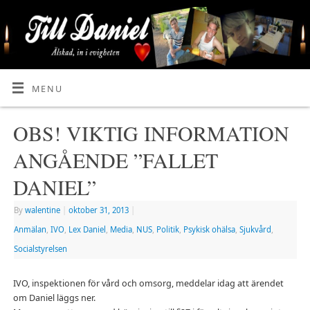
MENU
OBS! VIKTIG INFORMATION
ANGÅENDE ”FALLET
DANIEL”
By
walentine
|
oktober 31, 2013
|
Anmälan
,
IVO
,
Lex Daniel
,
Media
,
NUS
,
Politik
,
Psykisk ohälsa
,
Sjukvård
,
Socialstyrelsen
IVO, inspektionen för vård och omsorg, meddelar idag att ärendet
om Daniel läggs ner.