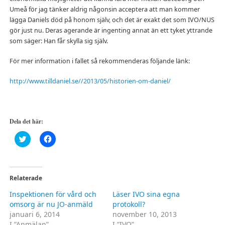
Umeå för jag tänker aldrig någonsin acceptera att man kommer
lägga Daniels död på honom själv, och det är exakt det som IVO/NUS
gör just nu. Deras agerande är ingenting annat än ett tyket yttrande
som säger: Han får skylla sig själv.
För mer information i fallet så rekommenderas följande länk:
http://www.tilldaniel.se//2013/05/historien-om-daniel/
Dela det här:
Klicka
Klicka
för
för
att
att
dela
dela
på
på
Twitter
Facebook
(Öppnas
(Öppnas
Relaterade
i
i
ett
ett
Inspektionen för vård och
Läser IVO sina egna
nytt
nytt
fönster)
fönster)
omsorg är nu JO-anmäld
protokoll?
januari 6, 2014
november 10, 2013
I ”Anmälan”
I ”IVO”