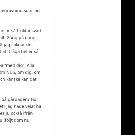
s begravning som jag
ag är så fruktansvärt
 fall. Gång på gång
tt jag saknar det
 att fråga heller så
a ”med dig”. Alla
ta om NUS, om dig, om
 och kanske kan det
is på gårdagen? Hur
et? Jag hade velat ha
es ju också ifrån
ullföljt dom nu