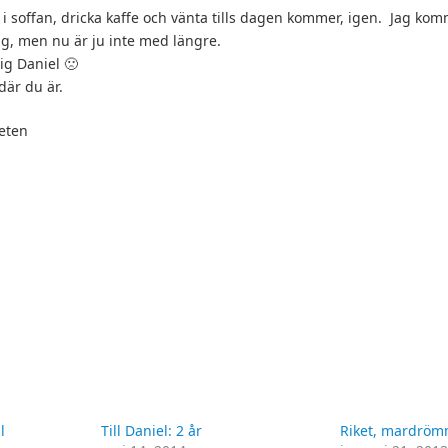
 i soffan, dricka kaffe och vänta tills dagen kommer, igen. Jag kom
g, men nu är ju inte med längre.
ig Daniel 🙁
där du är.
heten
l
Till Daniel: 2 år
Riket, mardröm