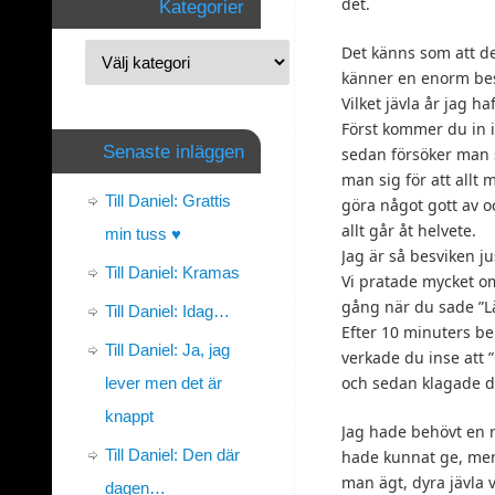
det.
Kategorier
Det känns som att de
känner en enorm bes
Vilket jävla år jag ha
Först kommer du in i
Senaste inläggen
sedan försöker man 
man sig för att allt
Till Daniel: Grattis
göra något gott av 
allt går åt helvete.
min tuss ♥
Jag är så besviken ju
Till Daniel: Kramas
Vi pratade mycket om
gång när du sade ”Lä
Till Daniel: Idag…
Efter 10 minuters be
Till Daniel: Ja, jag
verkade du inse att 
och sedan klagade d
lever men det är
knappt
Jag hade behövt en r
Till Daniel: Den där
hade kunnat ge, men 
man ägt, dyra jävla v
dagen…