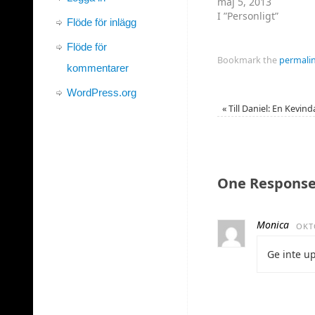
maj 5, 2013
I ”Personligt”
Flöde för inlägg
Flöde för
Bookmark the
permali
kommentarer
WordPress.org
«
Till Daniel: En Kevin
One Response
Monica
OKTO
Ge inte u