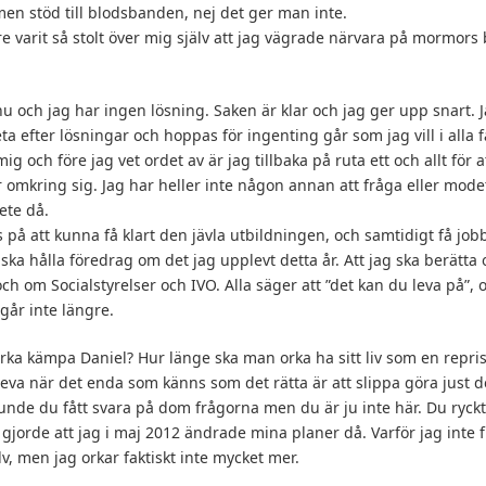
 men stöd till blodsbanden, nej det ger man inte.
are varit så stolt över mig själv att jag vägrade närvara på mormor
nu och jag har ingen lösning. Saken är klar och jag ger upp snart. J
eta efter lösningar och hoppas för ingenting går som jag vill i alla
 och före jag vet ordet av är jag tillbaka på ruta ett och allt för a
 omkring sig. Jag har heller inte någon annan att fråga eller modet
vete då.
på att kunna få klart den jävla utbildningen, och samtidigt få jobb
g ska hålla föredrag om det jag upplevt detta år. Att jag ska berät
ch om Socialstyrelser och IVO. Alla säger att ”det kan du leva på”,
går inte längre.
rka kämpa Daniel? Hur länge ska man orka ha sitt liv som en repr
eva när det enda som känns som det rätta är att slippa göra just d
unde du fått svara på dom frågorna men du är ju inte här. Du ryckt
 gjorde att jag i maj 2012 ändrade mina planer då. Varför jag inte f
lv, men jag orkar faktiskt inte mycket mer.