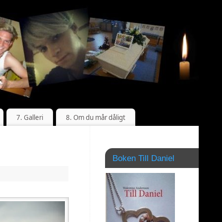
7. Galleri
8. Om du mår dåligt
Boken Till Daniel