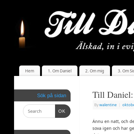
Hem
1. Om Daniel
2. Om mig
3. Om Si
Till Daniel:
Sök på sidan
By
walentine
|
oktobe
OK
Ännu en natt, och d
sova igen och har g