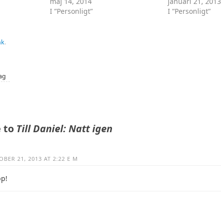
maj 14, 2014
januari 21, 201
I ”Personligt”
I ”Personligt”
nk
.
dag
 to
Till Daniel: Natt igen
BER 21, 2013 AT 2:22 E M
pp!