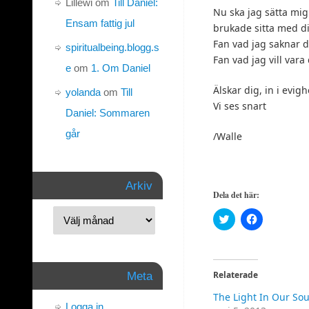
Lillewi
om
Till Daniel:
Nu ska jag sätta mig
Ensam fattig jul
brukade sitta med di
Fan vad jag saknar d
spiritualbeing.blogg.s
Fan vad jag vill vara 
e
om
1. Om Daniel
Älskar dig, in i evig
yolanda
om
Till
Vi ses snart
Daniel: Sommaren
går
/Walle
Arkiv
Dela det här:
Klicka
Klicka
för
för
att
att
dela
dela
på
på
Twitter
Facebook
(Öppnas
(Öppnas
Relaterade
Meta
i
i
ett
ett
The Light In Our Sou
nytt
nytt
Logga in
fönster)
fönster)