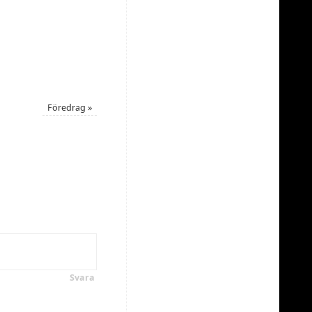
3
Föredrag
»
Svara