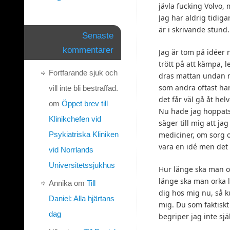
jävla fucking Volvo,
Jag har aldrig tidig
är i skrivande stund.
Senaste
kommentarer
Jag är tom på idéer 
trött på att kämpa, l
Fortfarande sjuk och
dras mattan undan mig
som andra oftast har
vill inte bli bestraffad.
det får väl gå åt hel
om
Öppet brev till
Nu hade jag hoppats 
Klinikchefen vid
säger till mig att ja
Psykiatriska Kliniken
mediciner, om sorg o
vara en idé men det 
vid Norrlands
Universitetssjukhus
Hur länge ska man o
länge ska man orka l
Annika
om
Till
dig hos mig nu, så k
Daniel: Alla hjärtans
mig. Du som faktiskt
dag
begriper jag inte sjä