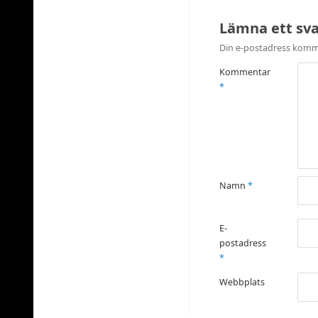
Lämna ett sv
Din e-postadress komme
Kommentar
*
Namn
*
E-
postadress
*
Webbplats