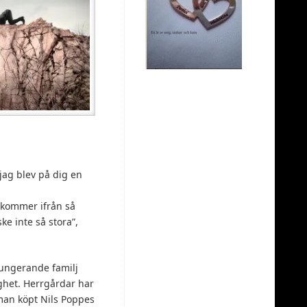
jag blev på dig en
 kommer ifrån så
e inte så stora”,
fungerande familj
ighet. Herrgårdar har
t man köpt Nils Poppes