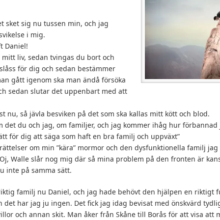
t sket sig nu tussen min, och jag
vikelse i mig.
ft Daniel!
 mitt liv, sedan tvingas du bort och
slåss för dig och sedan bestämmer
 man gått igenom ska man ändå försöka
och sedan slutar det uppenbart med att
st nu, så jävla besviken på det som ska kallas mitt kött och blod.
 det du och jag, om familjer, och jag kommer ihåg hur förbannad 
tt för dig att säga som haft en bra familj och uppväxt”
rättelser om min ”kära” mormor och den dysfunktionella familj jag
”Oj, Walle slår nog mig där så mina problem på den fronten är kansk
u inte på samma sätt.
iktig familj nu Daniel, och jag hade behövt den hjälpen en riktigt 
det har jag ju ingen. Det fick jag idag bevisat med önskvärd tydl
illor och annan skit. Man åker från Skåne till Borås för att visa at