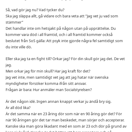
Så, vad gör jag nu? Vad tycker du?
Ska jag släppa allt, gå vidare och bara veta att ”Jag vet ju vad som
stämmer”
Det handlar inte om hetsjakt på någon utan på upprättelse. Du
kommer vara död i all framtid, och i all framtid kommer också
beslutet från SoS gälla: Att psyk inte gjorde några fel samtidigt som
du inte ville dö.
Eller ska jag ta en fight till? Orkar jag? För din skull gör jag det. De vet
jag.
Men orkar jag för min skull? Har jag kraft för det?
Jag vet inte, men samtidigt vet jag att jag hatar när svenska
myndigheter försöker komma ifrån sitt ansvar.
Frågan är bara: Hur anmäler man Socialstyrelsen?
Är det någon idé. Ingen annan knappt verkar ju ändå bry sig.
Är all död lika?
Är det samma när en 23 åring dör som när en 90 åring gör det? För
när 90 åringen gör det tar man beskedet, man sörjer och accepterar.
Kanske ska man göra likadant med en som är 23 och dör på grund av