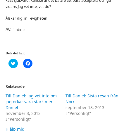
kass sjukvård. Kanske är det bättre att bara acceptera och gå
vidare. Jag vet inte, vet du?
Älskar dig, in i evigheten
/Walentine
Dela det här:
Klicka
Klicka
för
för
att
att
dela
dela
på
på
Twitter
Facebook
(Öppnas
(Öppnas
Relaterade
i
i
ett
ett
Till Daniel: Jag vet inte om
Till Daniel: Sista resan från
nytt
nytt
fönster)
fönster)
jag orkar vara stark mer
Norr
Daniel
september 18, 2013
november 3, 2013
I ”Personligt”
I ”Personligt”
Hjälp mig