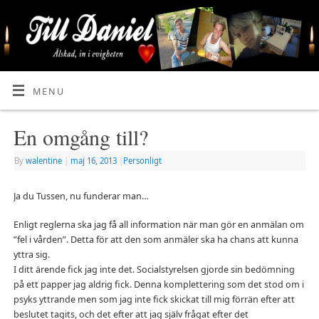
MENU
En omgång till?
By
walentine
|
maj 16, 2013
|
Personligt
Ja du Tussen, nu funderar man…
Enligt reglerna ska jag få all information när man gör en anmälan om
”fel i vården”. Detta för att den som anmäler ska ha chans att kunna
yttra sig.
I ditt ärende fick jag inte det. Socialstyrelsen gjorde sin bedömning
på ett papper jag aldrig fick. Denna komplettering som det stod om i
psyks yttrande men som jag inte fick skickat till mig förrän efter att
beslutet tagits, och det efter att jag själv frågat efter det