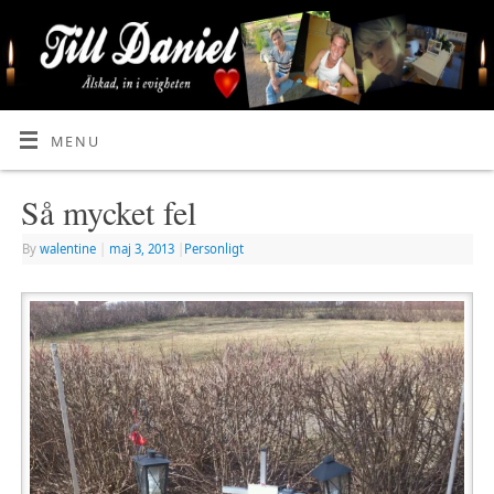
MENU
Så mycket fel
By
walentine
|
maj 3, 2013
|
Personligt