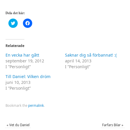
Dela det här:
Klicka
Klicka
för
för
att
att
dela
dela
på
på
Twitter
Facebook
(Öppnas
(Öppnas
Relaterade
i
i
ett
ett
En vecka har gått
Saknar dig så förbannat! :(
nytt
nytt
fönster)
fönster)
september 19, 2012
april 14, 2013
I ”Personligt”
I ”Personligt”
Till Daniel: Vilken dröm
juni 10, 2013
I ”Personligt”
Bookmark the
permalink
.
«
Vet du Daniel
Farfars Bilar
»