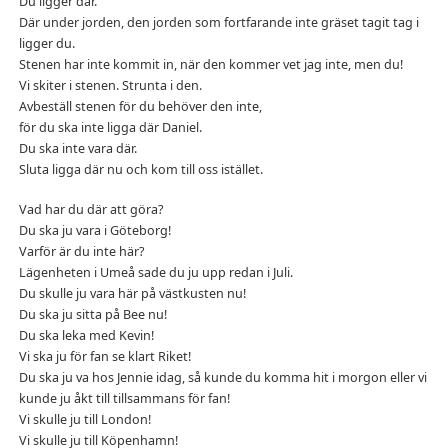
Du ligger där.
Där under jorden, den jorden som fortfarande inte gräset tagit tag i
ligger du.
Stenen har inte kommit in, när den kommer vet jag inte, men du!
Vi skiter i stenen. Strunta i den.
Avbeställ stenen för du behöver den inte,
för du ska inte ligga där Daniel.
Du ska inte vara där.
Sluta ligga där nu och kom till oss istället.
Vad har du där att göra?
Du ska ju vara i Göteborg!
Varför är du inte här?
Lägenheten i Umeå sade du ju upp redan i Juli.
Du skulle ju vara här på västkusten nu!
Du ska ju sitta på Bee nu!
Du ska leka med Kevin!
Vi ska ju för fan se klart Riket!
Du ska ju va hos Jennie idag, så kunde du komma hit i morgon eller vi
kunde ju åkt till tillsammans för fan!
Vi skulle ju till London!
Vi skulle ju till Köpenhamn!