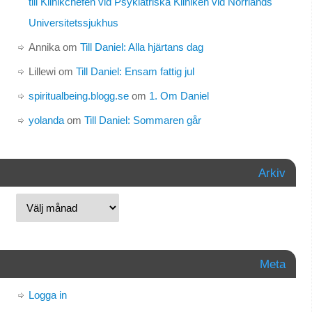
till Klinikchefen vid Psykiatriska Kliniken vid Norrlands
Universitetssjukhus
Annika
om
Till Daniel: Alla hjärtans dag
Lillewi
om
Till Daniel: Ensam fattig jul
spiritualbeing.blogg.se
om
1. Om Daniel
yolanda
om
Till Daniel: Sommaren går
Arkiv
Meta
Logga in