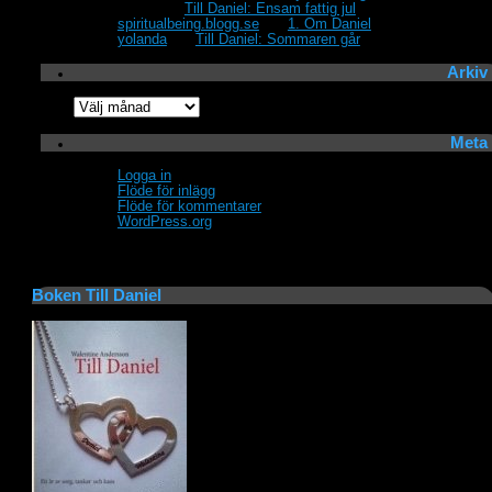
Lillewi
om
Till Daniel: Ensam fattig jul
spiritualbeing.blogg.se
om
1. Om Daniel
yolanda
om
Till Daniel: Sommaren går
Arkiv
Arkiv
Meta
Logga in
Flöde för inlägg
Flöde för kommentarer
WordPress.org
Boken Till Daniel