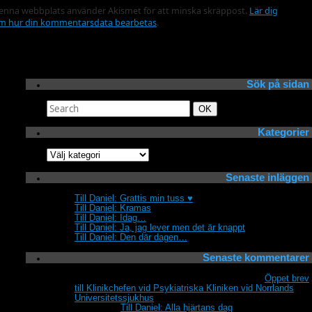
enna webbplats använder Akismet för att minska skräppost.
Lär dig
m hur din kommentarsdata bearbetas
.
Sök på sidan
Search
Search
OK
for:
Kategorier
Kategorier
Senaste inläggen
Till Daniel: Grattis min tuss ♥
Till Daniel: Kramas
Till Daniel: Idag…
Till Daniel: Ja, jag lever men det är knappt
Till Daniel: Den där dagen…
Senaste kommentarer
Fortfarande sjuk och vill inte bli bestraffad.
om
Öppet brev
till Klinikchefen vid Psykiatriska Kliniken vid Norrlands
Universitetssjukhus
Annika
om
Till Daniel: Alla hjärtans dag