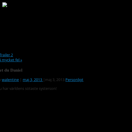
MENU
Trailer 2
å mycket fel
»
et du Daniel
y
walentine
|
maj 3, 2013
|
maj 3, 2013
Personligt
u har världens sötaste systerson!