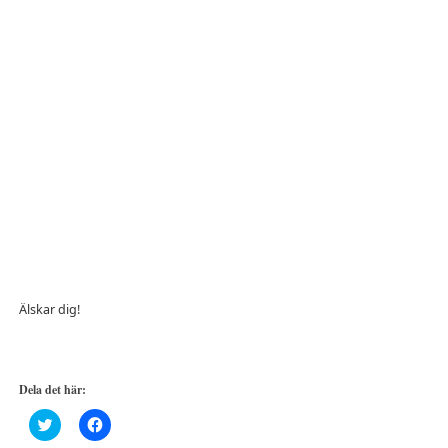
Älskar dig!
Dela det här:
Klicka
Klicka
för
för
att
att