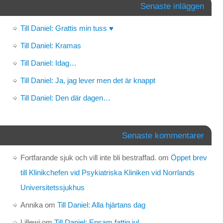
Senaste inläggen
Till Daniel: Grattis min tuss ♥
Till Daniel: Kramas
Till Daniel: Idag…
Till Daniel: Ja, jag lever men det är knappt
Till Daniel: Den där dagen…
Senaste kommentarer
Fortfarande sjuk och vill inte bli bestraffad.
om
Öppet brev
till Klinikchefen vid Psykiatriska Kliniken vid Norrlands
Universitetssjukhus
Annika
om
Till Daniel: Alla hjärtans dag
Lillewi
om
Till Daniel: Ensam fattig jul