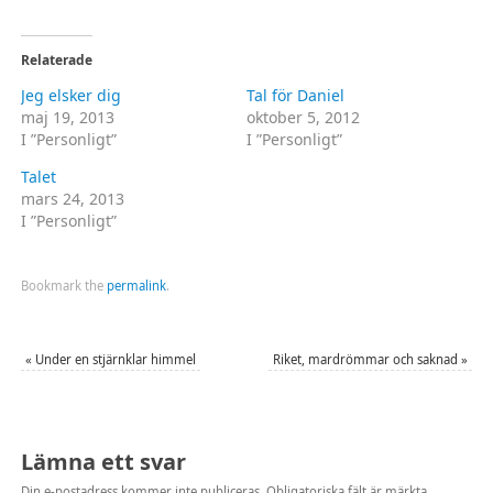
dela
dela
på
på
Twitter
Facebook
(Öppnas
(Öppnas
Relaterade
i
i
ett
ett
Jeg elsker dig
Tal för Daniel
nytt
nytt
fönster)
fönster)
maj 19, 2013
oktober 5, 2012
I ”Personligt”
I ”Personligt”
Talet
mars 24, 2013
I ”Personligt”
Bookmark the
permalink
.
«
Under en stjärnklar himmel
Riket, mardrömmar och saknad
»
Lämna ett svar
Din e-postadress kommer inte publiceras.
Obligatoriska fält är märkta