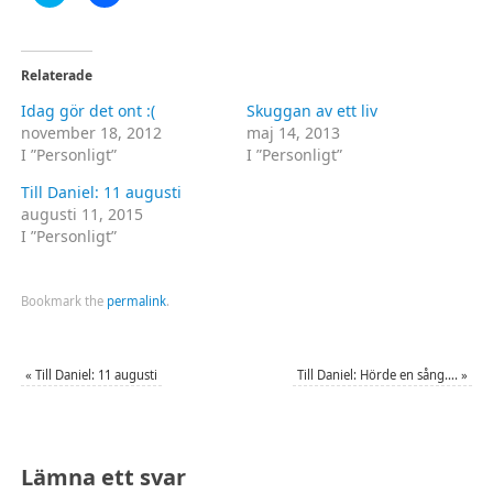
för
för
att
att
dela
dela
på
på
Twitter
Facebook
(Öppnas
(Öppnas
Relaterade
i
i
ett
ett
Idag gör det ont :(
Skuggan av ett liv
nytt
nytt
fönster)
fönster)
november 18, 2012
maj 14, 2013
I ”Personligt”
I ”Personligt”
Till Daniel: 11 augusti
augusti 11, 2015
I ”Personligt”
Bookmark the
permalink
.
«
Till Daniel: 11 augusti
Till Daniel: Hörde en sång….
»
Lämna ett svar