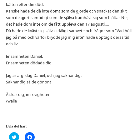
käften efter din död.
Kanske hade de då inte dömt som de gjorde och snackat den skit
som de gjort samtidigt som de själva framhävt sig som hjältar. Nej,
det hade dom inte om de fått uppleva den 17 augusti….
Då hade de kvävt sig själva i dåligt samvete och frågor som ”Vad höll
jag på med och varför brydde jag mig inte” hade upptagit deras tid
och liv
Ensamheten Daniel.
Ensamheten dödade dig.
Jag är arg idag Daniel, och jag saknar dig.
Saknar dig så de gör ont
Älskar dig, in i evigheten
/walle
Dela det här:
Klicka
Klicka