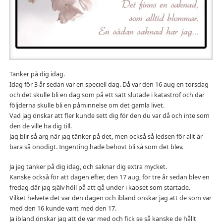
Tänker på dig idag.
Idag för 3 år sedan var en speciell dag. Då var den 16 aug en torsdag
och det skulle bli en dag som på ett sätt slutade i katastrof och där
följderna skulle bli en påminnelse om det gamla livet.
Vad jag önskar att fler kunde sett dig för den du var då och inte som
den de ville ha dig till.
Jag blir så arg när jag tänker på det, men också så ledsen för allt är
bara så onödigt. Ingenting hade behövt bli så som det blev.
Ja jag tänker på dig idag, och saknar dig extra mycket.
Kanske också för att dagen efter, den 17 aug, för tre år sedan blev en
fredag där jag själv höll på att gå under i kaoset som startade.
Vilket helvete det var den dagen och ibland önskar jag att de som var
med den 16 kunde varit med den 17.
Ja ibland önskar jag att de var med och fick se så kanske de hållt