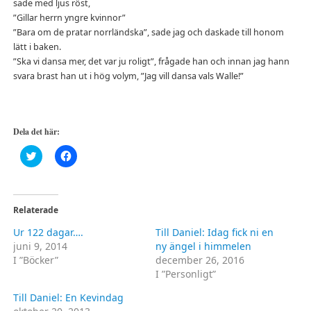
sade med ljus röst,
”Gillar herrn yngre kvinnor”
”Bara om de pratar norrländska”, sade jag och daskade till honom
lätt i baken.
”Ska vi dansa mer, det var ju roligt”, frågade han och innan jag hann
svara brast han ut i hög volym, ”Jag vill dansa vals Walle!”
Dela det här:
Klicka
Klicka
för
för
att
att
dela
dela
på
på
Twitter
Facebook
(Öppnas
(Öppnas
Relaterade
i
i
ett
ett
Ur 122 dagar….
Till Daniel: Idag fick ni en
nytt
nytt
fönster)
fönster)
juni 9, 2014
ny ängel i himmelen
I ”Böcker”
december 26, 2016
I ”Personligt”
Till Daniel: En Kevindag