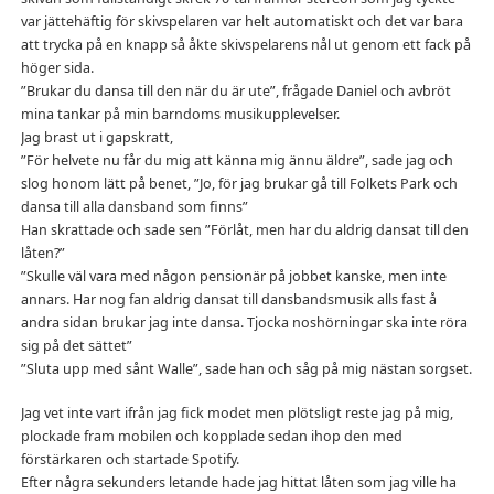
var jättehäftig för skivspelaren var helt automatiskt och det var bara
att trycka på en knapp så åkte skivspelarens nål ut genom ett fack på
höger sida.
”Brukar du dansa till den när du är ute”, frågade Daniel och avbröt
mina tankar på min barndoms musikupplevelser.
Jag brast ut i gapskratt,
”För helvete nu får du mig att känna mig ännu äldre”, sade jag och
slog honom lätt på benet, ”Jo, för jag brukar gå till Folkets Park och
dansa till alla dansband som finns”
Han skrattade och sade sen ”Förlåt, men har du aldrig dansat till den
låten?”
”Skulle väl vara med någon pensionär på jobbet kanske, men inte
annars. Har nog fan aldrig dansat till dansbandsmusik alls fast å
andra sidan brukar jag inte dansa. Tjocka noshörningar ska inte röra
sig på det sättet”
”Sluta upp med sånt Walle”, sade han och såg på mig nästan sorgset.
Jag vet inte vart ifrån jag fick modet men plötsligt reste jag på mig,
plockade fram mobilen och kopplade sedan ihop den med
förstärkaren och startade Spotify.
Efter några sekunders letande hade jag hittat låten som jag ville ha