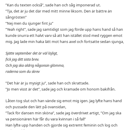
”Kan du texten också”, sade han och såg imponerad ut.
”Tja, det är ju det där med mitt minne liksom. Den är bättre än
sångrösten”
”Nej men du sjunger fint ju”
”Yeah right”, sade jag samtidigt som jag förde upp hans hand så han
kunde snurra ett halvt varv så att han istället stod med ryggen emot
mig. Jag lade min haka lätt mot hans axel och fortsatte sedan sjunga,
Sjätte september det är väl löjligt,
fick jag ditt sista brev.
Och jag ska aldrig någonsin glömma,
raderna som du skrev
”Det här är ju mysigt ju”, sade han och skrattade.
”Jo men visst är det”, sade jag och kramade om honom bakifrån.
Låten tog slut och han vände sig emot mig igen. Jag lyfte hans hand
och pussade den lätt på ovansidan,
”Tack för dansen min sköna”, sade jag överdrivet artigt, ”Om jag ska
va pensionären här får du vara kvinnan i så fall”
Han lyfte upp handen och gjorde sig extremt feminin och log och