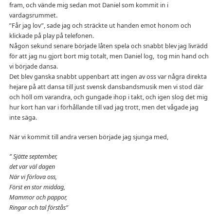
fram, och vände mig sedan mot Daniel som kommit in i
vardagsrummet.
”Får jag lov”, sade jag och sträckte ut handen emot honom och
klickade på play på telefonen.
Någon sekund senare började låten spela och snabbt blev jag livrädd
för att jag nu gjort bort mig totalt, men Daniel log, tog min hand och
vi började dansa.
Det blev ganska snabbt uppenbart att ingen av oss var några direkta
hejare på att dansa till just svensk dansbandsmusik men vi stod där
och höll om varandra, och gungade ihop i takt, och igen slog det mig
hur kort han var i förhållande till vad jag trott, men det vågade jag
inte säga.
När vi kommit till andra versen började jag sjunga med,
” Sjätte september,
det var väl dagen
När vi förlova oss,
Först en stor middag,
Mammor och pappor,
Ringar och tal förstås”