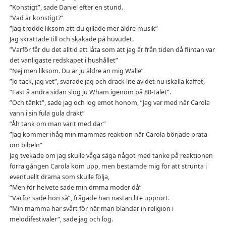
”Konstigt”, sade Daniel efter en stund.
”Vad är konstigt?”
”Jag trodde liksom att du gillade mer äldre musik”
Jag skrattade till och skakade på huvudet.
”Varför får du det alltid att låta som att jag är från tiden då flintan var
det vanligaste redskapet i hushållet”
”Nej men liksom. Du är ju äldre än mig Walle”
”Jo tack, jag vet”, svarade jag och drack lite av det nu iskalla kaffet,
”Fast å andra sidan slog ju Wham igenom på 80-talet”.
”Och tänkt”, sade jag och log emot honom, ”Jag var med när Carola
vann i sin fula gula dräkt”
”Åh tänk om man varit med där”
”Jag kommer ihåg min mammas reaktion när Carola började prata
om bibeln”
Jag tvekade om jag skulle våga säga något med tanke på reaktionen
förra gången Carola kom upp, men bestämde mig för att strunta i
eventuellt drama som skulle följa,
”Men för helvete sade min ömma moder då”
”Varför sade hon så”, frågade han nästan lite upprört.
”Min mamma har svårt för när man blandar in religion i
melodifestivaler”, sade jag och log.