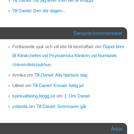
Till Daniel: Ja, jag lever men det är knappt
Till Daniel: Den där dagen…
Senaste kommentarer
Fortfarande sjuk och vill inte bli bestraffad.
om
Öppet brev
till Klinikchefen vid Psykiatriska Kliniken vid Norrlands
Universitetssjukhus
Annika
om
Till Daniel: Alla hjärtans dag
Lillewi
om
Till Daniel: Ensam fattig jul
spiritualbeing.blogg.se
om
1. Om Daniel
yolanda
om
Till Daniel: Sommaren går
Arkiv