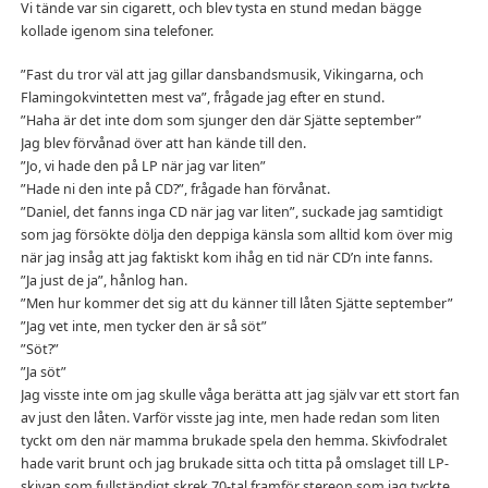
Vi tände var sin cigarett, och blev tysta en stund medan bägge
kollade igenom sina telefoner.
”Fast du tror väl att jag gillar dansbandsmusik, Vikingarna, och
Flamingokvintetten mest va”, frågade jag efter en stund.
”Haha är det inte dom som sjunger den där Sjätte september”
Jag blev förvånad över att han kände till den.
”Jo, vi hade den på LP när jag var liten”
”Hade ni den inte på CD?”, frågade han förvånat.
”Daniel, det fanns inga CD när jag var liten”, suckade jag samtidigt
som jag försökte dölja den deppiga känsla som alltid kom över mig
när jag insåg att jag faktiskt kom ihåg en tid när CD’n inte fanns.
”Ja just de ja”, hånlog han.
”Men hur kommer det sig att du känner till låten Sjätte september”
”Jag vet inte, men tycker den är så söt”
”Söt?”
”Ja söt”
Jag visste inte om jag skulle våga berätta att jag själv var ett stort fan
av just den låten. Varför visste jag inte, men hade redan som liten
tyckt om den när mamma brukade spela den hemma. Skivfodralet
hade varit brunt och jag brukade sitta och titta på omslaget till LP-
skivan som fullständigt skrek 70-tal framför stereon som jag tyckte