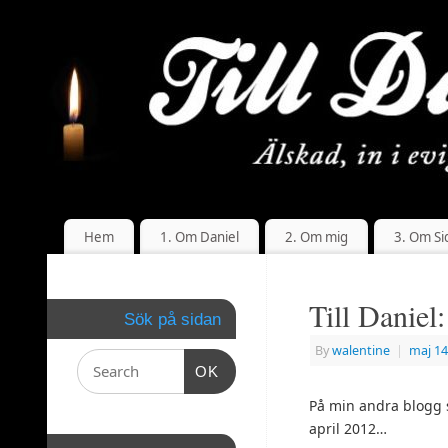
Hem
1. Om Daniel
2. Om mig
3. Om Si
Till Daniel:
Sök på sidan
By
walentine
|
maj 14
OK
På min andra blogg 
april 2012…