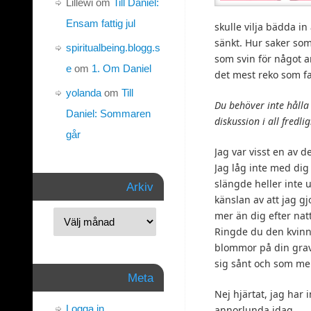
Lillewi
om
Till Daniel:
Ensam fattig jul
skulle vilja bädda in
sänkt. Hur saker som
spiritualbeing.blogg.s
som svin för något a
e
om
1. Om Daniel
det mest reko som fan
yolanda
om
Till
Du behöver inte håll
Daniel: Sommaren
diskussion i all fredli
går
Jag var visst en av d
Jag låg inte med dig
slängde heller inte ut
Arkiv
känslan av att jag gj
mer än dig efter nat
Ringde du den kvinn
blommor på din grav
sig sånt och som men
Meta
Nej hjärtat, jag har i
Logga in
annorlunda idag.