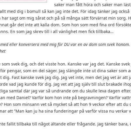
saker man fått höra och saker man läst
 allt med dig i bomull så kan jag inte det. För idag tänker jag också 
 har sagt om mig sårat och på så många sätt förvärrat min sorg. Hu
nnat går det inte att kalla dom. Som hon som med fina ord försökt
ns. En som jag skrev till i all vänlighet men fick tillbaka…
a med eller konversera med mig för DU var en av dom som svek honom. 
ghet
e som svek dig, och det visste hon. Kanske var jag det. Kanske svek 
 för pengar, som en del säger. Jag slängde inte ut dina saker som a
 dig. Fast kanske svek jag dig. Jag vet inte, men det jag vet är att ja
orde vad jag kunde för dig. Jag vet att jag själv till slut brakade ih
tliga samtal där jag var så undrande om du skulle leva dagen efter
an med Daniel? Varför kom hon inte på begravningen? Varför vattn
? Hon som minsann vet så mycket så att hon 9 veckor efter att du
ar att ”Man kan ju ha sina funderingar på varför vissa nu verkar vil
nte fallit tillbaka till något ältande eller frågande. Jag tänker bara