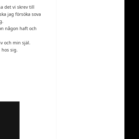
 det vi skrev till
ska jag försöka sova
g.
gon någon haft och
v och min själ.
 hos sig.