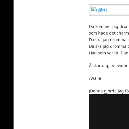
Då kommer jag drömma
som hade det charmi
Då ska jag drömma om
Då ska jag drömma om
Han som var du Danie
Älskar dig, in evigh
/Walle
(Denna gjorde jag fö