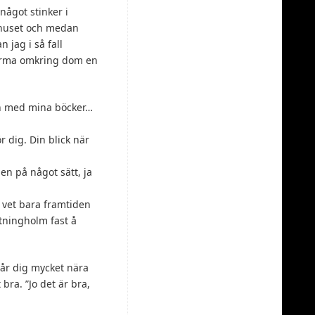
 något stinker i
ukhuset och medan
 jag i så fall
storma omkring dom en
lan med mina böcker…
 dig. Din blick när
en på något sätt, ja
 vet bara framtiden
ttningholm fast å
tår dig mycket nära
bra. ”Jo det är bra,