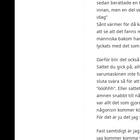
sedan berättade en f
innan, men en del v
idag”
Sånt värmer för då k
att se att det fanns
människa bakom han d
lyckats med det som v
Därför blir det också
Sättet du gick på, a
varumaskinen inte fu
sluta svära så för at
”öööhhh”. Eller sätt
ämnen snabbt till nå
var allt det som gjo
någonsin kommer köp
För det är ju det ja
Fast samtidigt är ja
jag kommer komma til