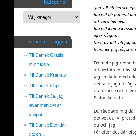
Kategorier
Jag vill bli berörd ige
Jag vill bli påmind o
att vara behövd.
Jag vill känna känslan
efter någon.
Senaste inläggen
Mest av allt vill jag ä
Kommer jag någonsin
Till Daniel: Grattis
Då hade jag redan b
min tuss ♥
att avsluta mitt liv. A
Till Daniel: Kramas
jag spelade med i de
det som jag då såg so
Till Daniel: Idag…
utan värde och men
Till Daniel: Ja, jag
Sedan kom du.
lever men det är
Du räddade mig då. V
knappt
det vet du. Vi prata
du och jag.
Till Daniel: Den där
För efter det där blo
dagen…