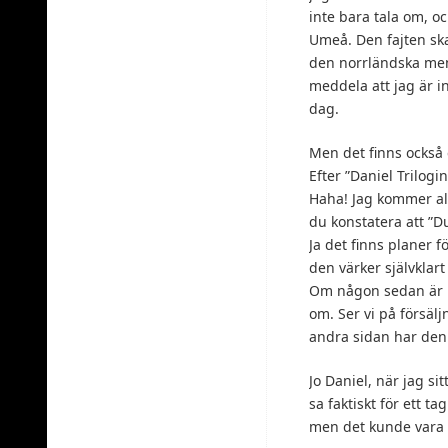
inte bara tala om, oc
Umeå. Den fajten ska
den norrländska ment
meddela att jag är i
dag.
Men det finns också 
Efter ”Daniel Trilo
Haha! Jag kommer ald
du konstatera att ”D
Ja det finns planer f
den värker självklart
Om någon sedan är i
om. Ser vi på försäl
andra sidan har den 
Jo Daniel, när jag s
sa faktiskt för ett 
men det kunde vara bä