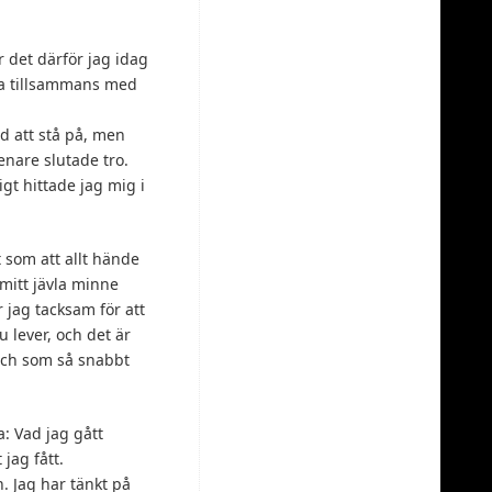
r det därför jag idag
nna tillsammans med
nd att stå på, men
enare slutade tro.
gt hittade jag mig i
 som att allt hände
 mitt jävla minne
 jag tacksam för att
u lever, och det är
 och som så snabbt
: Vad jag gått
jag fått.
n. Jag har tänkt på