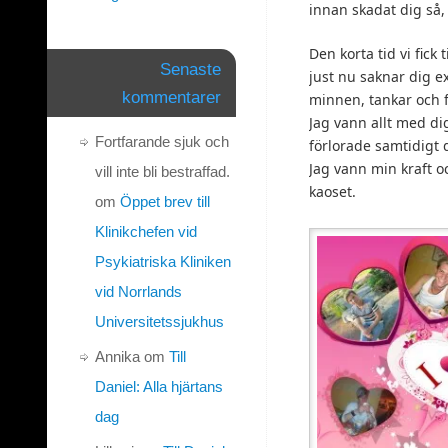
innan skadat dig så,
Den korta tid vi fic
Senaste
just nu saknar dig e
kommentarer
minnen, tankar och 
Jag vann allt med dig
Fortfarande sjuk och
förlorade samtidigt 
Jag vann min kraft o
vill inte bli bestraffad.
kaoset.
om
Öppet brev till
Klinikchefen vid
Psykiatriska Kliniken
vid Norrlands
Universitetssjukhus
Annika
om
Till
Daniel: Alla hjärtans
dag