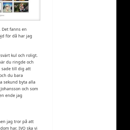
. Det fanns en
jd för då har jag
värt kul och roligt.
 när du ringde och
ade till dig att
 och du bara
ta sekund byta alla
el Johansson och som
den ende jag
en jag tror på att
 dom har. IVO ska vi