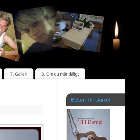
7. Galleri
8. Om du mår dåligt
Boken Till Daniel