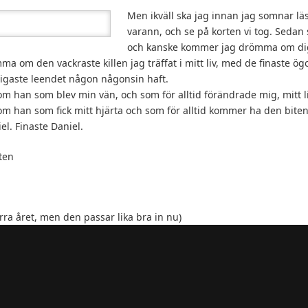
Men ikväll ska jag innan jag somnar läsa
varann, och se på korten vi tog. Sedan 
och kanske kommer jag drömma om di
 om den vackraste killen jag träffat i mitt liv, med de finaste ö
gaste leendet någon någonsin haft.
 han som blev min vän, och som för alltid förändrade mig, mitt li
 han som fick mitt hjärta och som för alltid kommer ha den biten
l. Finaste Daniel.
eten
rra året, men den passar lika bra in nu)