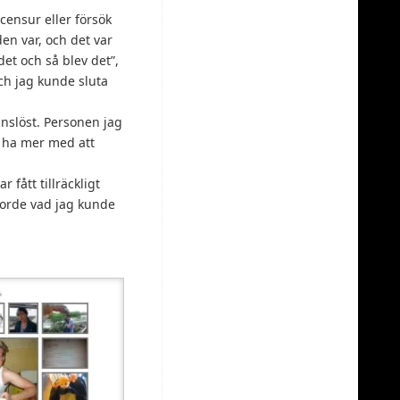
censur eller försök
den var, och det var
det och så blev det”,
och jag kunde sluta
änslöst. Personen jag
r ha mer med att
 fått tillräckligt
gjorde vad jag kunde