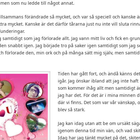
 men som nu ledde till något annat.
k tillsammans förändrade så mycket, och var så speciell och kanske ä
xtra mycket. Kanske är det därför tårarna just nu inte vill sluta ri
funderingar.
 samtidigt som jag förlorade allt. Jag vann mitt liv och fick en gru
den snabbt igen. Jag började tro på saker igen samtidigt som jag s
ch förlorade den, min ork och på många sätt mig själv, men samtidi
Tiden har gått fort, och ändå känns det
igår. Jag önskar ibland att jag inte haft
som kommer ihåg allt men samtidigt är
jag har det. För det är i mina minnen d
där vi finns. Det som var vår vänskap,
blev så stark.
Jag kan idag utan att be om ursäkt säga
igenom denna tid min vän, och vad skit 
Idag har jag tänkt mycket på det, skite