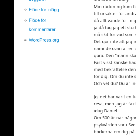
Min räddning kom för
Flöde för inlägg
till ursäkter för and
Flöde för
då allt vände för mig
ja då tog jag ett st
kommentarer
må skit för vad som s
WordPress.org
Det gör inte att jag
nämnde ovan är en a
göra. Den ”människan
Fast visst kanske hade
med bekräftelse denn
för dig. Om du inte 
Och vet du? Du är ing
Jo, det har varit en 
resa, men jag är fakt
idag Daniel.
Om 500 år när någon f
psykvården var i Sve
böckerna om dig på Ku