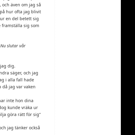
, och även om jag så
på hur ofta jag blivit
r en del betett sig
e framställa sig som
Nu slutar vår
jag dig.
ndra säger, och jag
g i alla fall hade
op då jag var vaken
.
ar inte hon dina
 dog kunde vräka ur
ja göra rätt för sig”
, och jag tänker också