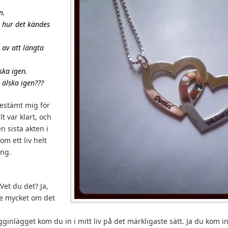
n.
m hur det kändes
 av att längta
lska igen.
 älska igen???
estämt mig för
llt var klart, och
n sista akten i
m ett liv helt
ing.
et du det? Ja,
de mycket om det
gginlägget kom du in i mitt liv på det märkligaste sätt. Ja du kom i