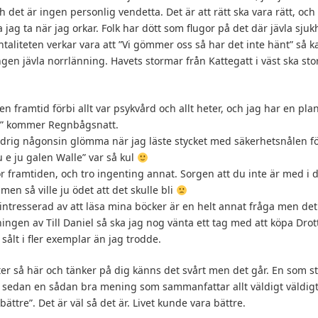
h det är ingen personlig vendetta. Det är att rätt ska vara rätt, och
 jag ta när jag orkar. Folk har dött som flugor på det där jävla sj
aliteten verkar vara att ”Vi gömmer oss så har det inte hänt” så kan
ngen jävla norrlänning. Havets stormar från Kattegatt i väst ska 
en framtid förbi allt var psykvård och allt heter, och jag har en p
gin” kommer Regnbågsnatt.
rig någonsin glömma när jag läste stycket med säkerhetsnålen för
u e ju galen Walle” var så kul
ör framtiden, och tro ingenting annat. Sorgen att du inte är med i d
 men så ville ju ödet att det skulle bli
ntresserad av att läsa mina böcker är en helt annat fråga men det
jningen av Till Daniel så ska jag nog vänta ett tag med att köpa Dro
sålt i fler exemplar än jag trodde.
itter så här och tänker på dig känns det svårt men det går. En som s
tag sedan en sådan bra mening som sammanfattar allt väldigt väldigt 
ttre”. Det är väl så det är. Livet kunde vara bättre.