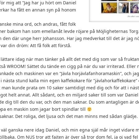
ör mig att ”Jag har ju hört om Daniel
erkar ha fått en annan syn på honom
anske mina ord, och andras, fått folk
 mer bakom han som emellanåt levde röjare på Möjligheternas Torg
en där unge herr Johansson. Har jag medverkat till det är jag nö
ar din dröm: Att få folk att förstå.
 lättare idag när man tänker på allt det med dig som var så fruktans
lltså WROOM! Sättet du tände en cigg på när du var irriterad. Eller
nkade och maskinen var en ”Jävla horjävlafanhoramaskin”, och jag s
t i nästa stund kalla min egen kaffekokare för ”jävlahorkaffekokare”
et man kunde prata om 10 saker samtidigt med dig och för att i näs
got helt annat. Allt sådant, och en miljard saker till som var Dani
rde dig till den du var, och den man saknar. Du som antagligen är 
a en maskin som jagar bort spindlar till
g saknar. Det roliga, det ljusa och det man minns med sådan glädje.
g väl ganska nere idag Daniel, och min egna själ mår inget vidare m
lbaka. Om NUS tror att fajten är över så tror dom fel, ja oj vad fel