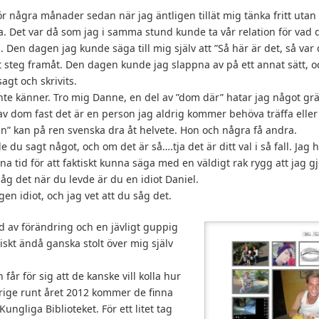
 några månader sedan när jag äntligen tillät mig tänka fritt utan 
ra. Det var då som jag i samma stund kunde ta vår relation för vad 
. Den dagen jag kunde säga till mig själv att ”Så här är det, så var 
ort steg framåt. Den dagen kunde jag slappna av på ett annat sätt, 
agt och skrivits.
 inte känner. Tro mig Danne, en del av ”dom där” hatar jag något gr
v dom fast det är en person jag aldrig kommer behöva träffa elle
” kan på ren svenska dra åt helvete. Hon och några få andra.
 du sagt något, och om det är så….tja det är ditt val i så fall. Jag har
a tid för att faktiskt kunna säga med en väldigt rak rygg att jag 
såg det när du levde är du en idiot Daniel.
en idiot, och jag vet att du såg det.
tid av förändring och en jävligt guppig
iskt ändå ganska stolt över mig själv
år för sig att de kanske vill kolla hur
rige runt året 2012 kommer de finna
ngliga Biblioteket. För ett litet tag