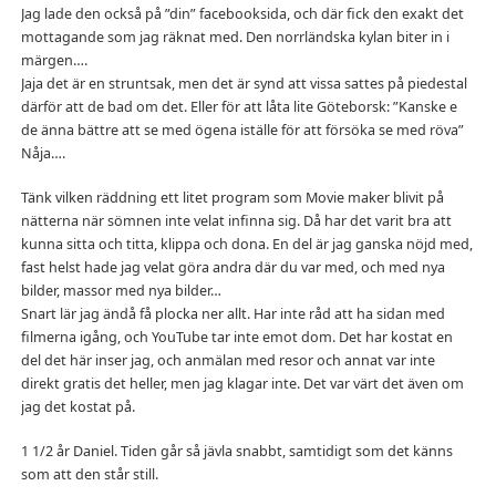
Jag lade den också på ”din” facebooksida, och där fick den exakt det
mottagande som jag räknat med. Den norrländska kylan biter in i
märgen….
Jaja det är en struntsak, men det är synd att vissa sattes på piedestal
därför att de bad om det. Eller för att låta lite Göteborsk: ”Kanske e
de änna bättre att se med ögena iställe för att försöka se med röva”
Nåja….
Tänk vilken räddning ett litet program som Movie maker blivit på
nätterna när sömnen inte velat infinna sig. Då har det varit bra att
kunna sitta och titta, klippa och dona. En del är jag ganska nöjd med,
fast helst hade jag velat göra andra där du var med, och med nya
bilder, massor med nya bilder…
Snart lär jag ändå få plocka ner allt. Har inte råd att ha sidan med
filmerna igång, och YouTube tar inte emot dom. Det har kostat en
del det här inser jag, och anmälan med resor och annat var inte
direkt gratis det heller, men jag klagar inte. Det var värt det även om
jag det kostat på.
1 1/2 år Daniel. Tiden går så jävla snabbt, samtidigt som det känns
som att den står still.