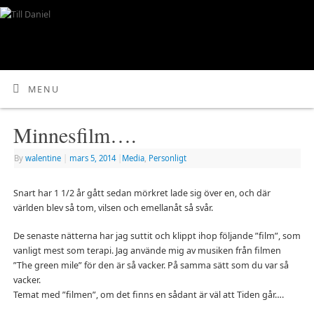
MENU
Minnesfilm….
By
walentine
|
mars 5, 2014
|
Media
,
Personligt
Snart har 1 1/2 år gått sedan mörkret lade sig över en, och där
världen blev så tom, vilsen och emellanåt så svår.
De senaste nätterna har jag suttit och klippt ihop följande ”film”, som
vanligt mest som terapi. Jag använde mig av musiken från filmen
”The green mile” för den är så vacker. På samma sätt som du var så
vacker.
Temat med ”filmen”, om det finns en sådant är väl att Tiden går….