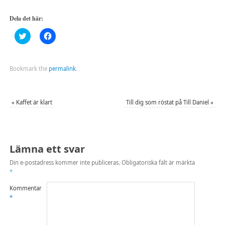
Dela det här:
Klicka
Klicka
för
för
att
att
dela
dela
på
på
Twitter
Facebook
Bookmark the
permalink
.
(Öppnas
(Öppnas
i
i
ett
ett
nytt
nytt
fönster)
fönster)
«
Kaffet är klart
Till dig som röstat på Till Daniel
»
Lämna ett svar
Din e-postadress kommer inte publiceras.
Obligatoriska fält är märkta
*
Kommentar
*