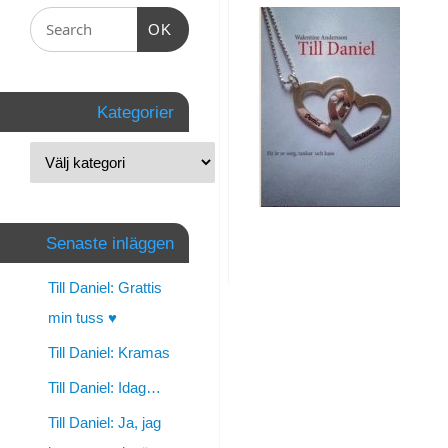
med
OK
ditt
stöd
Kategorier
By
walentine
|
november
Senaste inläggen
29,
2013
Till Daniel: Grattis
|
min tuss ♥
Personligt
,
Till Daniel: Kramas
Uncategorized
Till Daniel: Idag…
Till Daniel: Ja, jag
Jag