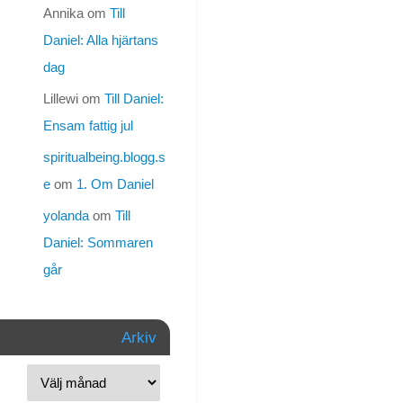
Annika
om
Till
och
patientsäkerheten
Daniel: Alla hjärtans
i
dag
allmänhet.
Dessa
Lillewi
om
Till Daniel:
annonser
Ensam fattig jul
kostar
spiritualbeing.blogg.s
pengar
vilket
e
om
1. Om Daniel
också
yolanda
om
Till
allt
annat
Daniel: Sommaren
gör.
går
Bidra
gärna
med
Arkiv
att
skänka
några