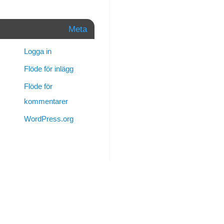
kronor
till
denna
Meta
sajt.
Logga in
I
Flöde för inlägg
spalten
till
Flöde för
höger
kommentarer
finns
en
WordPress.org
”Paypalknapp”
som
det
står
Donera
på.
Klicka
gärna
och