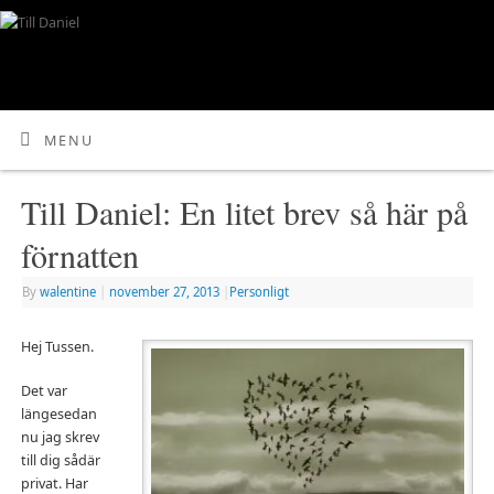
MENU
Till Daniel: En litet brev så här på
förnatten
By
walentine
|
november 27, 2013
|
Personligt
Hej Tussen.
Det var
längesedan
nu jag skrev
till dig sådär
privat. Har