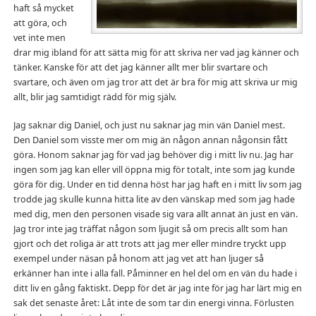
haft så mycket
att göra, och
vet inte men
drar mig ibland för att sätta mig för att skriva ner vad jag känner och
tänker. Kanske för att det jag känner allt mer blir svartare och
svartare, och även om jag tror att det är bra för mig att skriva ur mig
allt, blir jag samtidigt rädd för mig själv.
Jag saknar dig Daniel, och just nu saknar jag min vän Daniel mest.
Den Daniel som visste mer om mig än någon annan någonsin fått
göra. Honom saknar jag för vad jag behöver dig i mitt liv nu. Jag har
ingen som jag kan eller vill öppna mig för totalt, inte som jag kunde
göra för dig. Under en tid denna höst har jag haft en i mitt liv som jag
trodde jag skulle kunna hitta lite av den vänskap med som jag hade
med dig, men den personen visade sig vara allt annat än just en vän.
Jag tror inte jag träffat någon som ljugit så om precis allt som han
gjort och det roliga är att trots att jag mer eller mindre tryckt upp
exempel under näsan på honom att jag vet att han ljuger så
erkänner han inte i alla fall. Påminner en hel del om en vän du hade i
ditt liv en gång faktiskt. Depp för det är jag inte för jag har lärt mig en
sak det senaste året: Låt inte de som tar din energi vinna. Förlusten