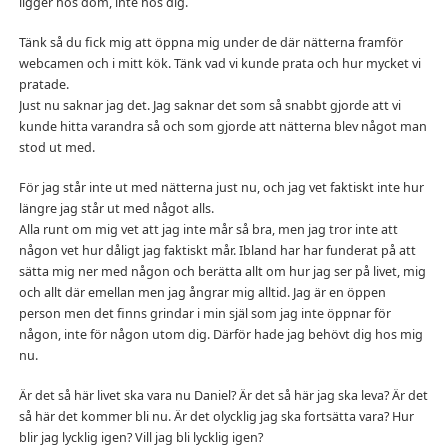
ligger hos dom, inte hos dig.
Tänk så du fick mig att öppna mig under de där nätterna framför
webcamen och i mitt kök. Tänk vad vi kunde prata och hur mycket vi
pratade.
Just nu saknar jag det. Jag saknar det som så snabbt gjorde att vi
kunde hitta varandra så och som gjorde att nätterna blev något man
stod ut med.
För jag står inte ut med nätterna just nu, och jag vet faktiskt inte hur
längre jag står ut med något alls.
Alla runt om mig vet att jag inte mår så bra, men jag tror inte att
någon vet hur dåligt jag faktiskt mår. Ibland har har funderat på att
sätta mig ner med någon och berätta allt om hur jag ser på livet, mig
och allt där emellan men jag ångrar mig alltid. Jag är en öppen
person men det finns grindar i min själ som jag inte öppnar för
någon, inte för någon utom dig. Därför hade jag behövt dig hos mig
nu.
Är det så här livet ska vara nu Daniel? Är det så här jag ska leva? Är det
så här det kommer bli nu. Är det olycklig jag ska fortsätta vara? Hur
blir jag lycklig igen? Vill jag bli lycklig igen?