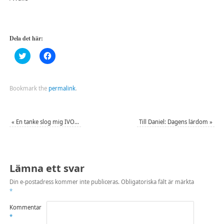
Dela det här:
Klicka
Klicka
för
för
att
att
dela
dela
på
på
Twitter
Facebook
Bookmark the
permalink
.
(Öppnas
(Öppnas
i
i
ett
ett
nytt
nytt
fönster)
fönster)
«
En tanke slog mig IVO…
Till Daniel: Dagens lärdom
»
Lämna ett svar
Din e-postadress kommer inte publiceras.
Obligatoriska fält är märkta
*
Kommentar
*