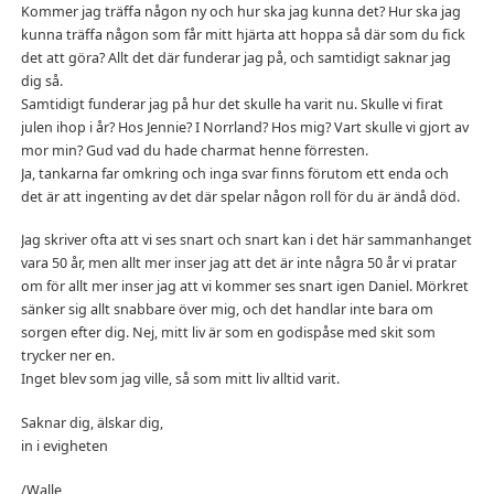
Kommer jag träffa någon ny och hur ska jag kunna det? Hur ska jag
kunna träffa någon som får mitt hjärta att hoppa så där som du fick
det att göra? Allt det där funderar jag på, och samtidigt saknar jag
dig så.
Samtidigt funderar jag på hur det skulle ha varit nu. Skulle vi firat
julen ihop i år? Hos Jennie? I Norrland? Hos mig? Vart skulle vi gjort av
mor min? Gud vad du hade charmat henne förresten.
Ja, tankarna far omkring och inga svar finns förutom ett enda och
det är att ingenting av det där spelar någon roll för du är ändå död.
Jag skriver ofta att vi ses snart och snart kan i det här sammanhanget
vara 50 år, men allt mer inser jag att det är inte några 50 år vi pratar
om för allt mer inser jag att vi kommer ses snart igen Daniel. Mörkret
sänker sig allt snabbare över mig, och det handlar inte bara om
sorgen efter dig. Nej, mitt liv är som en godispåse med skit som
trycker ner en.
Inget blev som jag ville, så som mitt liv alltid varit.
Saknar dig, älskar dig,
in i evigheten
/Walle