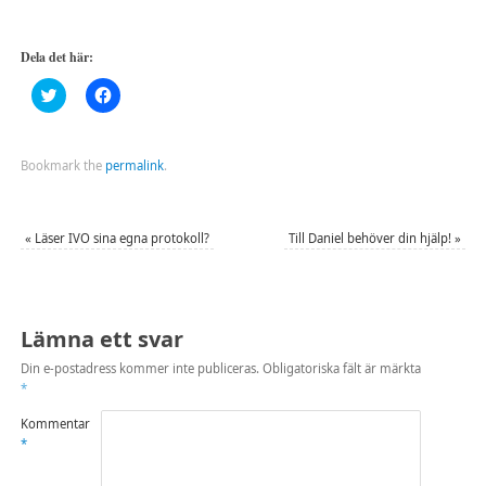
Dela det här:
Klicka
Klicka
för
för
att
att
dela
dela
på
på
Twitter
Facebook
Bookmark the
permalink
.
(Öppnas
(Öppnas
i
i
ett
ett
nytt
nytt
fönster)
fönster)
«
Läser IVO sina egna protokoll?
Till Daniel behöver din hjälp!
»
Lämna ett svar
Din e-postadress kommer inte publiceras.
Obligatoriska fält är märkta
*
Kommentar
*