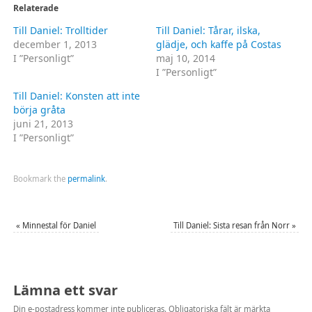
(Öppnas
(Öppnas
Relaterade
i
i
ett
ett
Till Daniel: Trolltider
Till Daniel: Tårar, ilska,
nytt
nytt
fönster)
fönster)
december 1, 2013
glädje, och kaffe på Costas
I ”Personligt”
maj 10, 2014
I ”Personligt”
Till Daniel: Konsten att inte
börja gråta
juni 21, 2013
I ”Personligt”
Bookmark the
permalink
.
«
Minnestal för Daniel
Till Daniel: Sista resan från Norr
»
Lämna ett svar
Din e-postadress kommer inte publiceras.
Obligatoriska fält är märkta