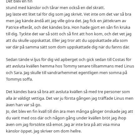
Det blev en fin
stund med känslor och tårar men också en del skratt.
Jag läste ett litet tal för dig som jag skrivit. Vet inte om det var så bra
men jag kände ändå att jag ville göra det. Jag fick en jättekram av
Patrice efteråt, och det kändes bra. Hon hade gjort en sån fin kruka
till dig. Tyckte det var så sött och så fint att hon kom, och det vet jag
att du skulle uppskattat. Eller jag tror att du uppskattade alla som
var där på samma sätt som dom uppskattade dig när du fanns där.
Sedan tände vi ljus för dig vid apberget och gick sedan till Costas för
att avsluta kvällen hemma hos Tommy senare tillsammans med Linus
och Sara. Jag skulle till vandrarhemmet egentligen men somna på
Tommys soffa.
Det kändes bara så bra att avsluta kvällen så med tre personer som
alla är väldigt vettiga. Det var ju första gången jag träffade Linus men
även han var så go.
Jo, det blev en fin kväll till din ära men många gånger önskade jag att
du varit med oss där och någon gång under kvällen bröt jag ihop
även om jag försökte stå emot. Jag är inte bra på att visa mina
känslor öppet. Jag skriver om dom hellre.