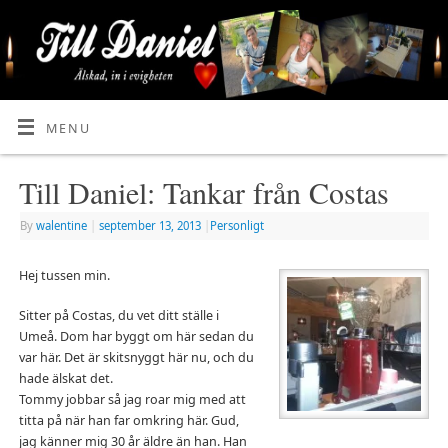
MENU
Till Daniel: Tankar från Costas
By
walentine
|
september 13, 2013
|
Personligt
Hej tussen min.
Sitter på Costas, du vet ditt ställe i
Umeå. Dom har byggt om här sedan du
var här. Det är skitsnyggt här nu, och du
hade älskat det.
Tommy jobbar så jag roar mig med att
titta på när han far omkring här. Gud,
jag känner mig 30 år äldre än han. Han