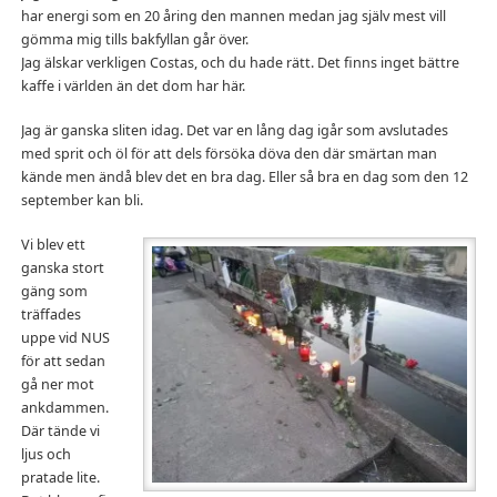
har energi som en 20 åring den mannen medan jag själv mest vill
gömma mig tills bakfyllan går över.
Jag älskar verkligen Costas, och du hade rätt. Det finns inget bättre
kaffe i världen än det dom har här.
Jag är ganska sliten idag. Det var en lång dag igår som avslutades
med sprit och öl för att dels försöka döva den där smärtan man
kände men ändå blev det en bra dag. Eller så bra en dag som den 12
september kan bli.
Vi blev ett
ganska stort
gäng som
träffades
uppe vid NUS
för att sedan
gå ner mot
ankdammen.
Där tände vi
ljus och
pratade lite.