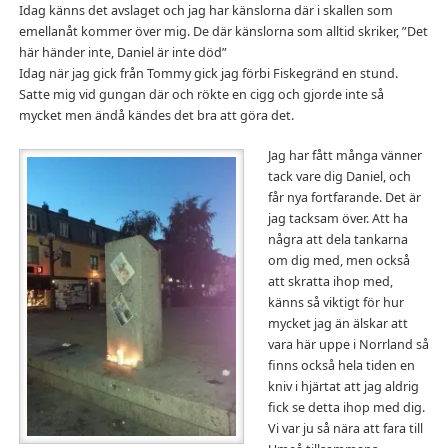
Idag känns det avslaget och jag har känslorna där i skallen som
emellanåt kommer över mig. De där känslorna som alltid skriker, ”Det
här händer inte, Daniel är inte död”
Idag när jag gick från Tommy gick jag förbi Fiskegränd en stund.
Satte mig vid gungan där och rökte en cigg och gjorde inte så
mycket men ändå kändes det bra att göra det.
Jag har fått många vänner
tack vare dig Daniel, och
får nya fortfarande. Det är
jag tacksam över. Att ha
några att dela tankarna
om dig med, men också
att skratta ihop med,
känns så viktigt för hur
mycket jag än älskar att
vara här uppe i Norrland så
finns också hela tiden en
kniv i hjärtat att jag aldrig
fick se detta ihop med dig.
Vi var ju så nära att fara till