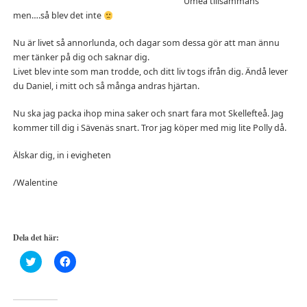
Umeå tillsammans
men….så blev det inte
Nu är livet så annorlunda, och dagar som dessa gör att man ännu
mer tänker på dig och saknar dig.
Livet blev inte som man trodde, och ditt liv togs ifrån dig. Ändå lever
du Daniel, i mitt och så många andras hjärtan.
Nu ska jag packa ihop mina saker och snart fara mot Skellefteå. Jag
kommer till dig i Sävenäs snart. Tror jag köper med mig lite Polly då.
Älskar dig, in i evigheten
/Walentine
Dela det här:
Klicka
Klicka
för
för
att
att
dela
dela
på
på
Twitter
Facebook