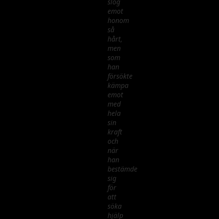
slog
emot
honom
så
hårt,
men
som
han
försökte
kämpa
emot
med
hela
sin
kraft
och
när
han
bestämde
sig
för
att
söka
hjälp