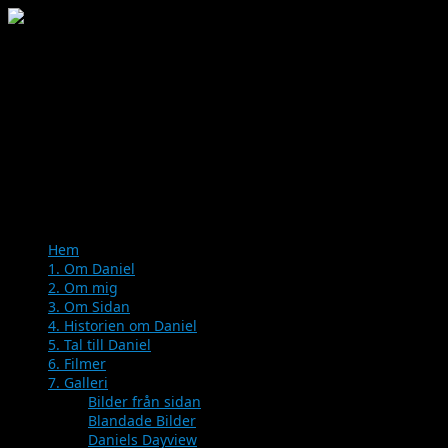
Menu
Skip
Hem
to
1. Om Daniel
content
2. Om mig
3. Om Sidan
4. Historien om Daniel
5. Tal till Daniel
6. Filmer
7. Galleri
Bilder från sidan
Blandade Bilder
Daniels Dayview