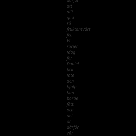
därför
att
allt
gick
så
fruktansvärt
fel.
Vi
sörjer
idag
för
Daniel
fick
inte
den
hjälp
han
borde
fått,
och
det
är
därför
vår