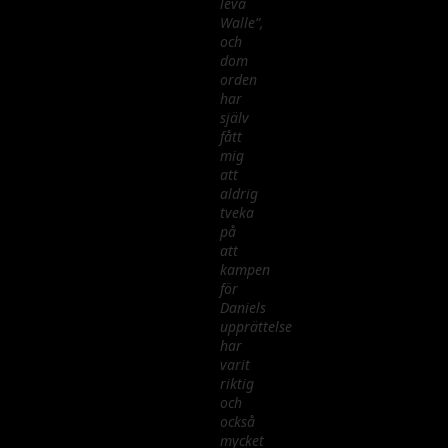
leva
Walle”,
och
dom
orden
har
själv
fått
mig
att
aldrig
tveka
på
att
kampen
för
Daniels
upprättelse
har
varit
riktig
och
också
mycket