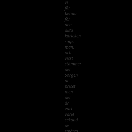
vi
får
betala
för
den
äkta
kärleken
säger
man,
och
visst
stämmer
det.
Sorgen
är
priset
men
det
är
värt
varje
sekund
av
smärta