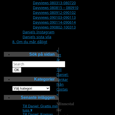
Dayviews 080313-080720
Dayviews 080815 – 080910
Dayviews 080912-090102
Dayviews 090103-090113
Dayviews 090114-090614
Dayviews 090802-100313
Daniels Instagram
Daniels sista vila
8. Om du mår dåligt
«
Sök på sidan
Ett
år
Search
idag
for:
Till
Search
OK
Daniel:
Kategorier
Tankar
från
Kategorier
Costas
»
Senaste inläggen
Minnestal
Till Daniel: Grattis min
för
tuss ♥
Till Daniel: Kramas