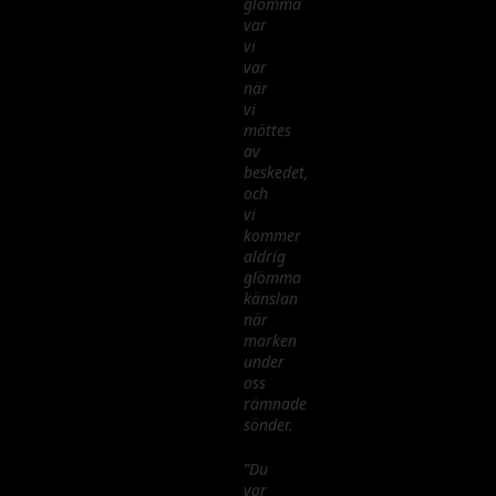
glömma
var
vi
var
när
vi
möttes
av
beskedet,
och
vi
kommer
aldrig
glömma
känslan
när
marken
under
oss
rämnade
sönder.
”Du
var