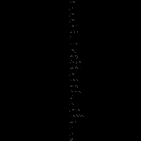
kan
ju
för
fan
inte
sitta
å
visa
mig
svag.
Varför
skulle
jag
vara
svag.
Precis,
så
nu
jävlar
världen
ska
ni
få
se