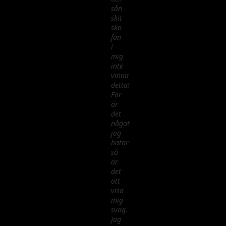
sån
skit
ska
fan
i
mig
inte
vinna
detta!
För
är
det
något
jag
hatar
så
är
det
att
visa
mig
svag.
Jag