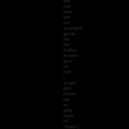
sätt
som
hans
sätt
och
sprallighet
gjorde
det.
Den
kraften
kommer
göra
att
mitt
i
sorgen
efter
honom
jag
en
gång
döpte
till
”Tussen”,