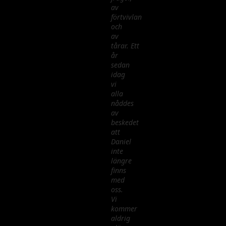
av
förtvivlan
och
av
tårar. Ett
år
sedan
idag
vi
alla
nåddes
av
beskedet
att
Daniel
inte
längre
finns
med
oss.
Vi
kommer
aldrig