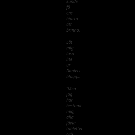
kunde
få
ens
hjärta
att
brinna.
Låt
mig
läsa
lite
ur
Daniels
blogg…
”Men
jag
har
bestämt
mig,
alla
jävla
tabletter
och