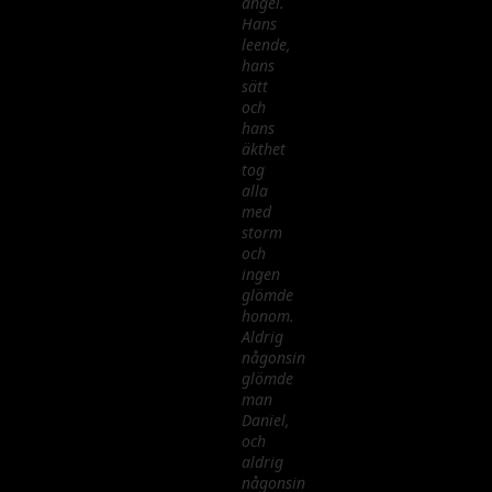
ängel.
Hans
leende,
hans
sätt
och
hans
äkthet
tog
alla
med
storm
och
ingen
glömde
honom.
Aldrig
någonsin
glömde
man
Daniel,
och
aldrig
någonsin