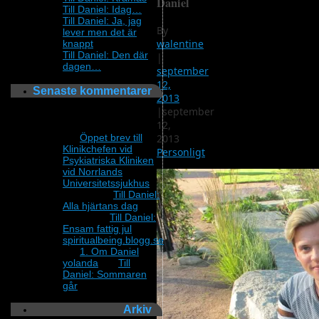
Daniel
Till Daniel: Idag…
Till Daniel: Ja, jag
By
lever men det är
walentine
knappt
Till Daniel: Den där
|
dagen…
september
12,
Senaste kommentarer
2013
|
september
Fortfarande sjuk och
12,
vill inte bli bestraffad.
2013
om
Öppet brev till
Klinikchefen vid
Personligt
Psykiatriska Kliniken
vid Norrlands
Universitetssjukhus
Annika
om
Till Daniel:
Alla hjärtans dag
Lillewi
om
Till Daniel:
Ensam fattig jul
spiritualbeing.blogg.se
om
1. Om Daniel
yolanda
om
Till
Daniel: Sommaren
går
Arkiv