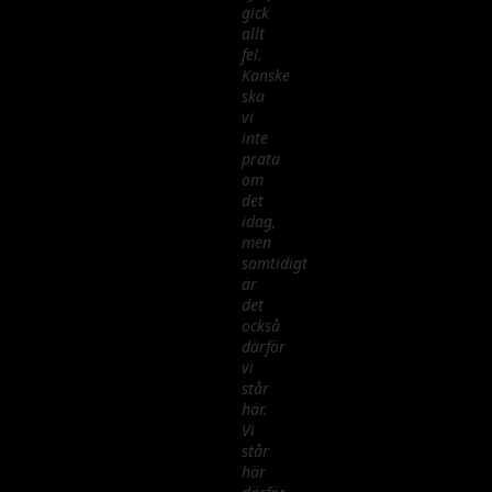
gick
allt
fel.
Kanske
ska
vi
inte
prata
om
det
idag,
men
samtidigt
är
det
också
därför
vi
står
här.
Vi
står
här