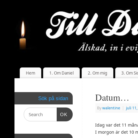
Hem
1. Om Daniel
2. Om mig
3. Om Si
Datum…
Sök på sidan
By
walentine
|
juli 11
OK
Idag var det 11 måna
I morgon är det 10 