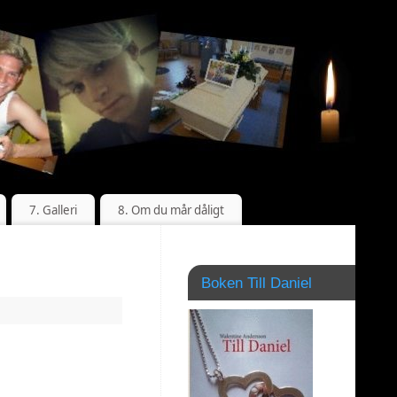
7. Galleri
8. Om du mår dåligt
Boken Till Daniel