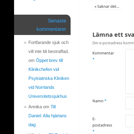
«
Saknar det…
Senaste
kommentarer
Lämna ett sv
Fortfarande sjuk och
Din e-postadress komme
vill inte bli bestraffad.
Kommentar
*
om
Öppet brev till
Klinikchefen vid
Psykiatriska Kliniken
vid Norrlands
Universitetssjukhus
Namn
*
Annika
om
Till
Daniel: Alla hjärtans
E-
dag
postadress
*