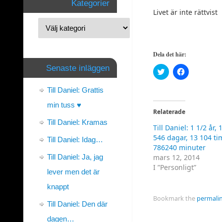
Kategorier
Livet är inte rättvist
Dela det här:
Senaste inläggen
Klicka
Klicka
för
för
att
att
dela
dela
Till Daniel: Grattis
på
på
Twitter
Facebook
min tuss ♥
(Öppnas
(Öppnas
Relaterade
i
i
ett
ett
Till Daniel: Kramas
Till Daniel: 1 1/2 år
nytt
nytt
fönster)
fönster)
546 dagar, 13 104 ti
Till Daniel: Idag…
786240 minuter
Till Daniel: Ja, jag
mars 12, 2014
I ”Personligt”
lever men det är
knappt
Bookmark the
permali
Till Daniel: Den där
dagen…