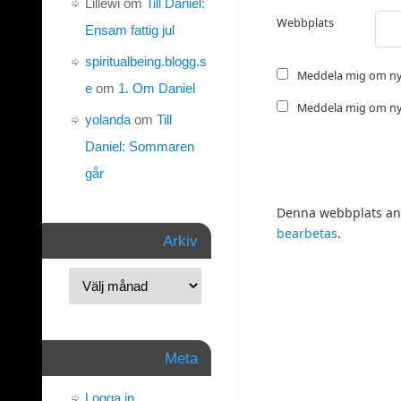
Lillewi
om
Till Daniel:
Webbplats
Ensam fattig jul
spiritualbeing.blogg.s
Meddela mig om ny
e
om
1. Om Daniel
Meddela mig om nya
yolanda
om
Till
Daniel: Sommaren
går
Denna webbplats anv
bearbetas
.
Arkiv
Meta
Logga in