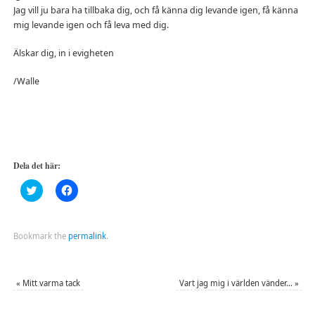
Jag vill ju bara ha tillbaka dig, och få känna dig levande igen, få känna
mig levande igen och få leva med dig.
Älskar dig, in i evigheten
/Walle
Dela det här:
Klicka
Klicka
för
för
att
att
dela
dela
på
på
Twitter
Facebook
Bookmark the
permalink
.
(Öppnas
(Öppnas
i
i
ett
ett
nytt
nytt
fönster)
fönster)
«
Mitt varma tack
Vart jag mig i världen vänder…
»