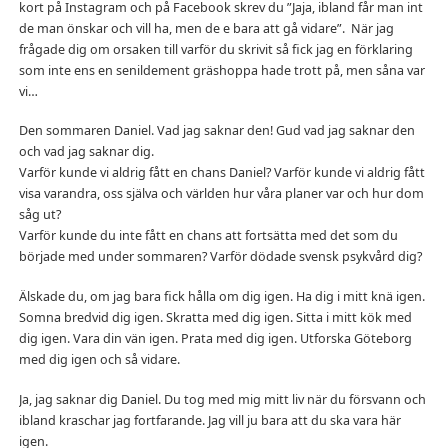
kort på Instagram och på Facebook skrev du ”Jaja, ibland får man int
de man önskar och vill ha, men de e bara att gå vidare”. När jag
frågade dig om orsaken till varför du skrivit så fick jag en förklaring
som inte ens en senildement gräshoppa hade trott på, men såna var
vi…
Den sommaren Daniel. Vad jag saknar den! Gud vad jag saknar den
och vad jag saknar dig.
Varför kunde vi aldrig fått en chans Daniel? Varför kunde vi aldrig fått
visa varandra, oss själva och världen hur våra planer var och hur dom
såg ut?
Varför kunde du inte fått en chans att fortsätta med det som du
började med under sommaren? Varför dödade svensk psykvård dig?
Älskade du, om jag bara fick hålla om dig igen. Ha dig i mitt knä igen.
Somna bredvid dig igen. Skratta med dig igen. Sitta i mitt kök med
dig igen. Vara din vän igen. Prata med dig igen. Utforska Göteborg
med dig igen och så vidare.
Ja, jag saknar dig Daniel. Du tog med mig mitt liv när du försvann och
ibland kraschar jag fortfarande. Jag vill ju bara att du ska vara här
igen.