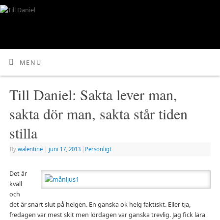
MENU
Till Daniel: Sakta lever man,
sakta dör man, sakta står tiden
stilla
By
walentine
|
juni 17, 2013
|
Personligt
Det är
kväll
och
det är snart slut på helgen. En ganska ok helg faktiskt. Eller tja,
fredagen var mest skit men lördagen var ganska trevlig. Jag fick lära