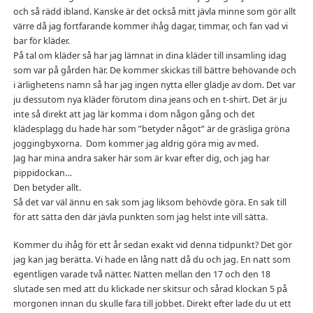
och så rädd ibland. Kanske är det också mitt jävla minne som gör allt
värre då jag fortfarande kommer ihåg dagar, timmar, och fan vad vi
bar för kläder.
På tal om kläder så har jag lämnat in dina kläder till insamling idag
som var på gården här. De kommer skickas till bättre behövande och
i ärlighetens namn så har jag ingen nytta eller glädje av dom. Det var
ju dessutom nya kläder förutom dina jeans och en t-shirt. Det är ju
inte så direkt att jag lär komma i dom någon gång och det
klädesplagg du hade här som ”betyder något” är de gräsliga gröna
joggingbyxorna. Dom kommer jag aldrig göra mig av med.
Jag har mina andra saker här som är kvar efter dig, och jag har
pippidockan…
Den betyder allt.
Så det var väl ännu en sak som jag liksom behövde göra. En sak till
för att sätta den där jävla punkten som jag helst inte vill sätta.
Kommer du ihåg för ett år sedan exakt vid denna tidpunkt? Det gör
jag kan jag berätta. Vi hade en lång natt då du och jag. En natt som
egentligen varade två nätter. Natten mellan den 17 och den 18
slutade sen med att du klickade ner skitsur och sårad klockan 5 på
morgonen innan du skulle fara till jobbet. Direkt efter lade du ut ett