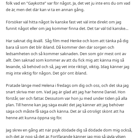
folk vad en ”Gaykotte” var för något. Ja, det vet ju inte ens du om vad
de är, men det där kan vi ta en annan gång.
Försöker väl hitta något liv kanske fast vet väl inte direkt om jag
funnit något eller om jag kommer finna det. Det tar väl tid kanske…
Har saknat dig ikväll. Såg film med Henke och kom att tänka på dig
bara så som det blir ibland. Då kommer den där sorgen och
ledsamheten och så kommer saknaden. Den som gör mest ont av
allt. Den saknad som kommer av att du fick mig att känna mig så
levande, så behövd och så, jag vet inte riktigt, viktig. Idag känner jag
mig inte viktig för någon. Det gör ont ibland.
Pratade länge med Helena i fredags om dig och oss, och det ska jag
snart skriva mer om. Vad jag är glad att jag har henne Daniel. Hon
förstår, ser och fattar. Dessutom var hon ju med under tiden på alla
plan. Till henne kan jag säga exakt det jag känner att jag behöver
säga och måste få säga och känna. Det är så otroligt skönt att ha
henne att kunna öppna sig för.
Jag skrev en gång att när psyk dödade dig så dödade dom mig också,
och det är nog så det är. Fortfarande känner jag mig så jävla vilsen