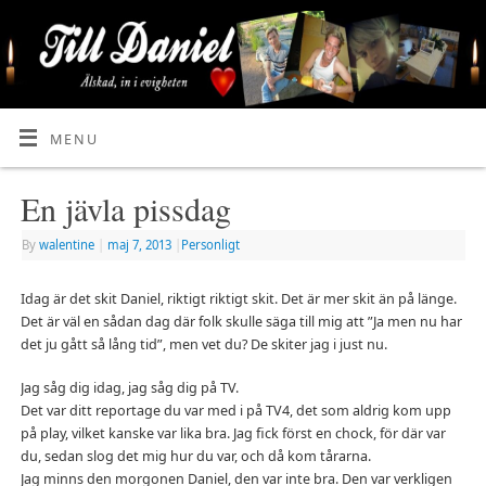
MENU
En jävla pissdag
By
walentine
|
maj 7, 2013
|
Personligt
Idag är det skit Daniel, riktigt riktigt skit. Det är mer skit än på länge.
Det är väl en sådan dag där folk skulle säga till mig att ”Ja men nu har
det ju gått så lång tid”, men vet du? De skiter jag i just nu.
Jag såg dig idag, jag såg dig på TV.
Det var ditt reportage du var med i på TV4, det som aldrig kom upp
på play, vilket kanske var lika bra. Jag fick först en chock, för där var
du, sedan slog det mig hur du var, och då kom tårarna.
Jag minns den morgonen Daniel, den var inte bra. Den var verkligen