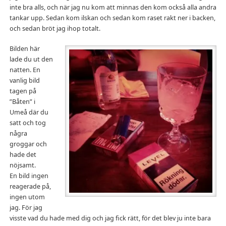
inte bra alls, och när jag nu kom att minnas den kom också alla andra
tankar upp. Sedan kom ilskan och sedan kom raset rakt ner i backen,
och sedan bröt jag ihop totalt.
Bilden här
lade du ut den
natten. En
vanlig bild
tagen på
”Båten” i
Umeå där du
satt och tog
några
groggar och
hade det
nöjsamt.
En bild ingen
reagerade på,
ingen utom
jag. För jag
visste vad du hade med dig och jag fick rätt, för det blev ju inte bara