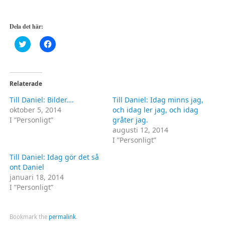
Dela det här:
Klicka
Klicka
för
för
att
att
dela
dela
på
på
Twitter
Facebook
(Öppnas
(Öppnas
Relaterade
i
i
ett
ett
Till Daniel: Bilder….
Till Daniel: Idag minns jag,
nytt
nytt
fönster)
fönster)
oktober 5, 2014
och idag ler jag, och idag
I ”Personligt”
gråter jag.
augusti 12, 2014
I ”Personligt”
Till Daniel: Idag gör det så
ont Daniel
januari 18, 2014
I ”Personligt”
Bookmark the
permalink
.