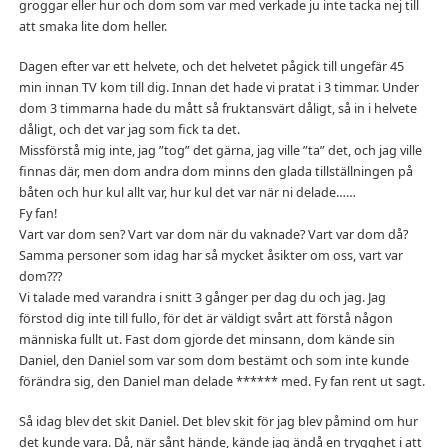
groggar eller hur och dom som var med verkade ju inte tacka nej till
att smaka lite dom heller.
Dagen efter var ett helvete, och det helvetet pågick till ungefär 45
min innan TV kom till dig. Innan det hade vi pratat i 3 timmar. Under
dom 3 timmarna hade du mått så fruktansvärt dåligt, så in i helvete
dåligt, och det var jag som fick ta det.
Missförstå mig inte, jag ”tog” det gärna, jag ville ”ta” det, och jag ville
finnas där, men dom andra dom minns den glada tillställningen på
båten och hur kul allt var, hur kul det var när ni delade……
Fy fan!
Vart var dom sen? Vart var dom när du vaknade? Vart var dom då?
Samma personer som idag har så mycket åsikter om oss, vart var
dom???
Vi talade med varandra i snitt 3 gånger per dag du och jag. Jag
förstod dig inte till fullo, för det är väldigt svårt att förstå någon
människa fullt ut. Fast dom gjorde det minsann, dom kände sin
Daniel, den Daniel som var som dom bestämt och som inte kunde
förändra sig, den Daniel man delade ****** med. Fy fan rent ut sagt.
Så idag blev det skit Daniel. Det blev skit för jag blev påmind om hur
det kunde vara. Då, när sånt hände, kände jag ändå en trygghet i att