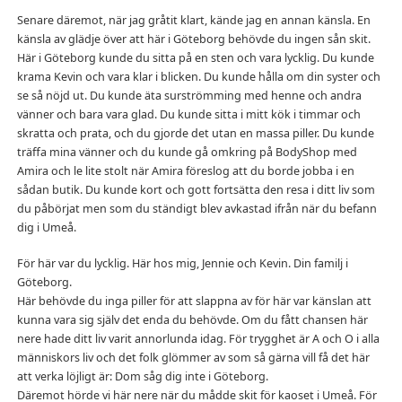
Senare däremot, när jag gråtit klart, kände jag en annan känsla. En
känsla av glädje över att här i Göteborg behövde du ingen sån skit.
Här i Göteborg kunde du sitta på en sten och vara lycklig. Du kunde
krama Kevin och vara klar i blicken. Du kunde hålla om din syster och
se så nöjd ut. Du kunde äta surströmming med henne och andra
vänner och bara vara glad. Du kunde sitta i mitt kök i timmar och
skratta och prata, och du gjorde det utan en massa piller. Du kunde
träffa mina vänner och du kunde gå omkring på BodyShop med
Amira och le lite stolt när Amira föreslog att du borde jobba i en
sådan butik. Du kunde kort och gott fortsätta den resa i ditt liv som
du påbörjat men som du ständigt blev avkastad ifrån när du befann
dig i Umeå.
För här var du lycklig. Här hos mig, Jennie och Kevin. Din familj i
Göteborg.
Här behövde du inga piller för att slappna av för här var känslan att
kunna vara sig själv det enda du behövde. Om du fått chansen här
nere hade ditt liv varit annorlunda idag. För trygghet är A och O i alla
människors liv och det folk glömmer av som så gärna vill få det här
att verka löjligt är: Dom såg dig inte i Göteborg.
Däremot hörde vi här nere när du mådde skit för kaoset i Umeå. För