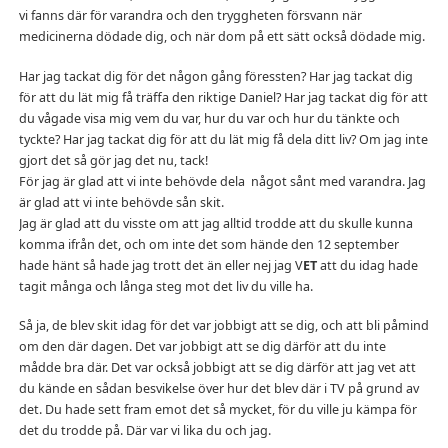
vi fanns där för varandra och den tryggheten försvann när
medicinerna dödade dig, och när dom på ett sätt också dödade mig.
Har jag tackat dig för det någon gång föressten? Har jag tackat dig
för att du lät mig få träffa den riktige Daniel? Har jag tackat dig för att
du vågade visa mig vem du var, hur du var och hur du tänkte och
tyckte? Har jag tackat dig för att du lät mig få dela ditt liv? Om jag inte
gjort det så gör jag det nu, tack!
För jag är glad att vi inte behövde dela något sånt med varandra. Jag
är glad att vi inte behövde sån skit.
Jag är glad att du visste om att jag alltid trodde att du skulle kunna
komma ifrån det, och om inte det som hände den 12 september
hade hänt så hade jag trott det än eller nej jag V
ET
att du idag hade
tagit många och långa steg mot det liv du ville ha.
Så ja, de blev skit idag för det var jobbigt att se dig, och att bli påmind
om den där dagen. Det var jobbigt att se dig därför att du inte
mådde bra där. Det var också jobbigt att se dig därför att jag vet att
du kände en sådan besvikelse över hur det blev där i TV på grund av
det. Du hade sett fram emot det så mycket, för du ville ju kämpa för
det du trodde på. Där var vi lika du och jag.