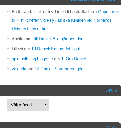
Fortfarande sjuk och vill inte bli bestraffad.
om
Öppet brev
till Klinikchefen vid Psykiatriska Kliniken vid Norrlands
Universitetssjukhus
Annika
om
Till Daniel: Alla hjärtans dag
Lillewi
om
Till Daniel: Ensam fattig jul
spiritualbeing.blogg.se
om
1. Om Daniel
yolanda
om
Till Daniel: Sommaren går
Arkiv
Meta