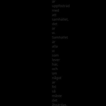
är
uppfostrad
med
att
samhället,
det
är
vi.
Samhället
är
alla
vi
som
lever
här,
och
om
något
är
fel
så
måste
det
åtgärdas,