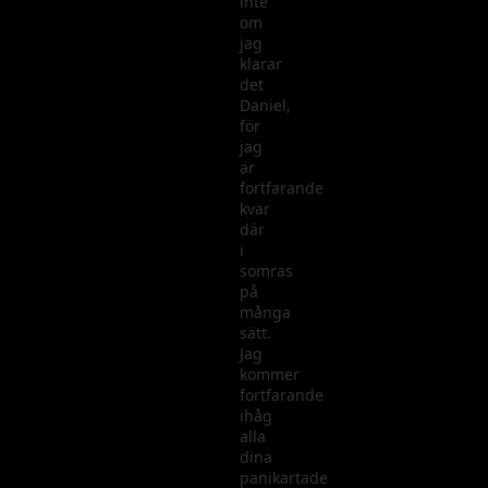
inte
om
jag
klarar
det
Daniel,
för
jag
är
fortfarande
kvar
där
i
somras
på
många
sätt.
Jag
kommer
fortfarande
ihåg
alla
dina
panikartade