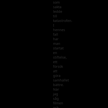
som
sakta
ledde
till
katastrofen.
I
hennes
fall
har
man
startat
en
stiftelse,
ett
försök
att
göra
samhället
bättre.
När
jag
såg
filmen
och