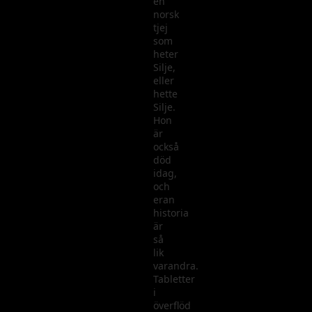
en
norsk
tjej
som
heter
Silje,
eller
hette
Silje.
Hon
är
också
död
idag,
och
eran
historia
är
så
lik
varandra.
Tabletter
i
överflöd