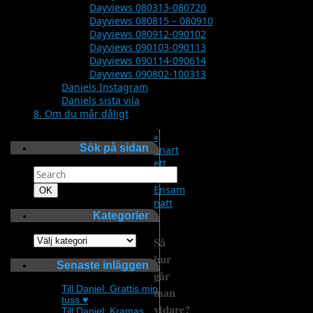
Dayviews 080313-080720
Dayviews 080815 – 080910
Dayviews 080912-090102
Dayviews 090103-090113
Dayviews 090114-090614
Dayviews 090802-100313
Daniels Instagram
Daniels sista vila
8. Om du mår dåligt
«
Sök på sidan
Snart
ett
Search
år
for:
Ensam
Search
OK
natt
Kategorier
»
Kategorier
Så
hur
Senaste inläggen
går
Till Daniel: Grattis min
man
tuss ♥
vidare?
Till Daniel: Kramas