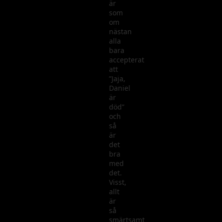
är
som
om
nästan
alla
bara
accepterat
att
”Jaja,
Daniel
är
död”
och
så
är
det
bra
med
det.
Visst,
allt
är
så
smärtsamt