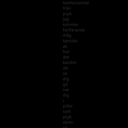
telefonsamtal
från
psyk.
Jag
kommer
fortfarande
ihåg
känslan
av
hur
det
kändes
att
se
dig
gå
ner
dig
i
piller
som
psyk
skrev
ut.