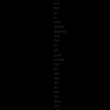
och
det
är
vi
som
måste
åtgärda
det.
Din
tid
på
psyk
visade
hur
fel
det
kan
bli.
Är
det
då
inte
min