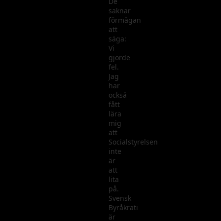
De
saknar
förmågan
att
säga:
Vi
gjorde
fel.
Jag
har
också
fått
lära
mig
att
Socialstyrelsen
inte
är
att
lita
på.
Svensk
Byråkrati
är