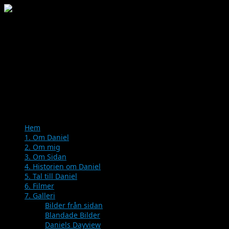
Menu
Skip
Hem
to
1. Om Daniel
content
2. Om mig
3. Om Sidan
4. Historien om Daniel
5. Tal till Daniel
6. Filmer
7. Galleri
Bilder från sidan
Blandade Bilder
Daniels Dayview