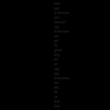
vad
jag
drömmer
om
Daniel?
Jag
drömmer
om
att
få
göra
dig
till
en
lag.
Jag
drömmer
om
att
få
ta
ditt
öde