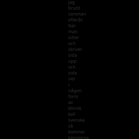
jag
brutit
samman
efteråt.
När
man
sitter
och
skriver
sida
upp
och
sida
ner
i
någon
form
av
klinisk
kall
svenska
så
kommer
känslorna