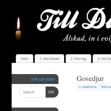
Hem
1. Om Daniel
2. Om mig
3. Om Si
Gosedjur
Sök på sidan
By
walentine
|
februa
OK