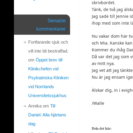
skrivbordet.
Tänk, de två jag älsk
Jag sade till Jennie 
Senaste
ihop med som inte län
kommentarer
Nu vakar dom här två 
Fortfarande sjuk och
och Mia. Kanske kan n
Kommer du ihåg Danie
vill inte bli bestraffad.
Då var det jag som v
om
Öppet brev till
av mitt nya.
Klinikchefen vid
Jag vet att jag tänkt
Nu är jag ensam ige
Psykiatriska Kliniken
vid Norrlands
Älskar dig, in i evig
Universitetssjukhus
/Walle
Annika
om
Till
Daniel: Alla hjärtans
dag
Dela det här: