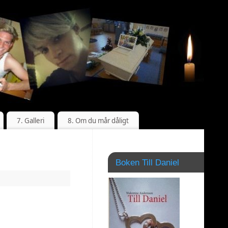
7. Galleri
8. Om du mår dåligt
Boken Till Daniel