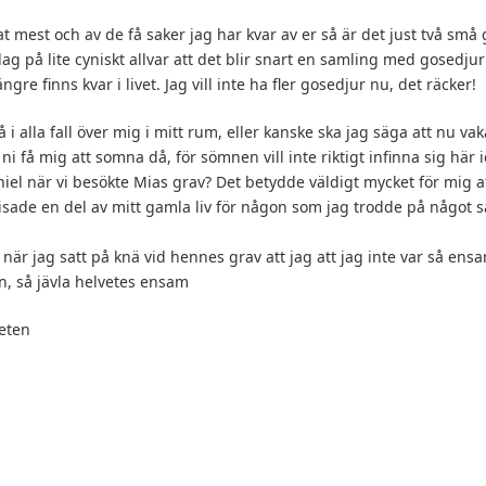
at mest och av de få saker jag har kvar av er så är det just två små
idag på lite cyniskt allvar att det blir snart en samling med gosedjur 
gre finns kvar i livet. Jag vill inte ha fler gosedjur nu, det räcker!
i alla fall över mig i mitt rum, eller kanske ska jag säga att nu vak
i få mig att somna då, för sömnen vill inte riktigt infinna sig här 
l när vi besökte Mias grav? Det betydde väldigt mycket för mig at
isade en del av mitt gamla liv för någon som jag trodde på något sät
e när jag satt på knä vid hennes grav att jag att jag inte var så ens
n, så jävla helvetes ensam
heten