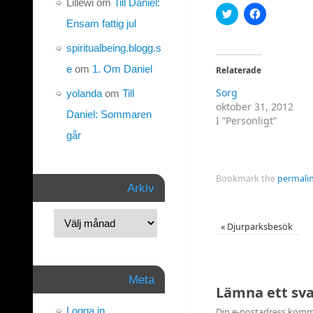
Lillewi
om
Till Daniel:
Klicka
Klicka
för
för
Ensam fattig jul
att
att
dela
dela
spiritualbeing.blogg.s
på
på
Twitter
Facebook
(Öppnas
(Öppnas
e
om
1. Om Daniel
Relaterade
i
i
ett
ett
Sorg
yolanda
om
Till
nytt
nytt
fönster)
fönster)
oktober 31, 2012
Daniel: Sommaren
I ”Personligt”
går
Bookmark the
permali
Arkiv
«
Djurparksbesök
Meta
Lämna ett sv
Logga in
Din e-postadress komme