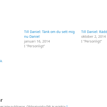
Till Daniel: Tänk om du sett mig
Till Daniel: Räd
nu Daniel
oktober 2, 2014
januari 16, 2014
I ”Personligt”
I ”Personligt”
nk
.
ar
r inte publiceras.
Obligatoriska fält är märkta
*