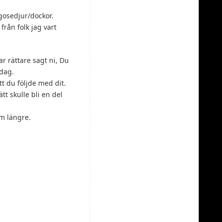
 gosedjur/dockor.
från folk jag vart
ar rättare sagt ni, Du
idag.
t du följde med dit.
t skulle bli en del
am längre.