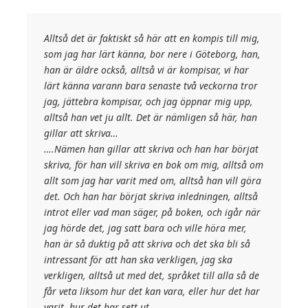
Alltså det är faktiskt så här att en kompis till mig,
som jag har lärt känna, bor nere i Göteborg, han,
han är äldre också, alltså vi är kompisar, vi har
lärt känna varann bara senaste två veckorna tror
jag, jättebra kompisar, och jag öppnar mig upp,
alltså han vet ju allt. Det är nämligen så här, han
gillar att skriva…
….Nämen han gillar att skriva och han har börjat
skriva, för han vill skriva en bok om mig, alltså om
allt som jag har varit med om, alltså han vill göra
det. Och han har börjat skriva inledningen, alltså
introt eller vad man säger, på boken, och igår när
jag hörde det, jag satt bara och ville höra mer,
han är så duktig på att skriva och det ska bli så
intressant för att han ska verkligen, jag ska
verkligen, alltså ut med det, språket till alla så de
får veta liksom hur det kan vara, eller hur det har
varit, hur det har sett ut….