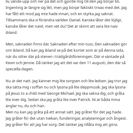
liv, vände upp och ner på det och gjorde mig till den jag börjar bli.
Ingenting är längre sig likt, men jag börjar faktiskt trivas med det. Jag
har fått ett mod jag inte hade innan, och en styrka jag saknat.
Tillsammans ska vi förändra världen Daniel. Kanske låter det löjligt,
kanske låter det naivt, men vet du? Det är skönt att vara lite naiv
ibland.
Men, saknaden finns där. Saknaden efter min tuss. Den saknaden gör
ont ibland. Då kan jag ibland se på det kortet som är på denna sida,
när du sitter där på stenen i trädgårdsföreningen. Där vi väntade på
Kevin och Jennie. Då tänker jag att det var den 11 augusti, den där så
speciella dagen.
Nu är det natt. Jag känner mig lite sorgsen och lite ledsen. Jag tror jag
ska sätta mig i soffan nu och lyssna på lite deppmusik. Jag ska lyssna
på Jesus to a child med George Michael. Jag ska sakna dig, och gråta
lite över dig. Sedan ska jag gråta lite över Patrick. Ni är båda mina
änglar nu, du och han.
Men nu kan jag gråta på ett annat sätt. Jag gråter för det jag hade.
Jag gråter för det utan tvekan, funderingar, analyseringar och ångest.
Jag gråter för att jag har sorg. Det tänker jag tillåta mig att göra.