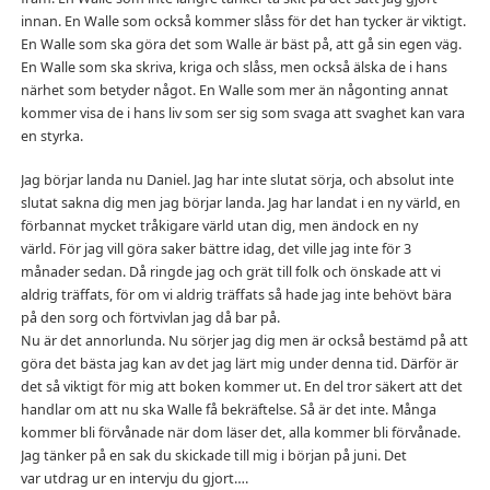
innan. En Walle som också kommer slåss för det han tycker är viktigt.
En Walle som ska göra det som Walle är bäst på, att gå sin egen väg.
En Walle som ska skriva, kriga och slåss, men också älska de i hans
närhet som betyder något. En Walle som mer än någonting annat
kommer visa de i hans liv som ser sig som svaga att svaghet kan vara
en styrka.
Jag börjar landa nu Daniel. Jag har inte slutat sörja, och absolut inte
slutat sakna dig men jag börjar landa. Jag har landat i en ny värld, en
förbannat mycket tråkigare värld utan dig, men ändock en ny
värld. För jag vill göra saker bättre idag, det ville jag inte för 3
månader sedan. Då ringde jag och grät till folk och önskade att vi
aldrig träffats, för om vi aldrig träffats så hade jag inte behövt bära
på den sorg och förtvivlan jag då bar på.
Nu är det annorlunda. Nu sörjer jag dig men är också bestämd på att
göra det bästa jag kan av det jag lärt mig under denna tid. Därför är
det så viktigt för mig att boken kommer ut. En del tror säkert att det
handlar om att nu ska Walle få bekräftelse. Så är det inte. Många
kommer bli förvånade när dom läser det, alla kommer bli förvånade.
Jag tänker på en sak du skickade till mig i början på juni. Det
var utdrag ur en intervju du gjort….