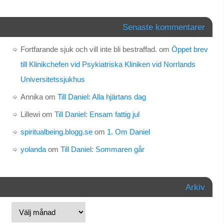
Senaste kommentarer
Fortfarande sjuk och vill inte bli bestraffad.
om
Öppet brev
till Klinikchefen vid Psykiatriska Kliniken vid Norrlands
Universitetssjukhus
Annika
om
Till Daniel: Alla hjärtans dag
Lillewi
om
Till Daniel: Ensam fattig jul
spiritualbeing.blogg.se
om
1. Om Daniel
yolanda
om
Till Daniel: Sommaren går
Arkiv