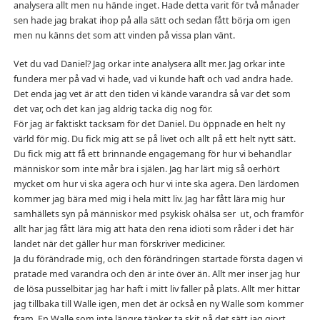
analysera allt men nu hände inget. Hade detta varit för två månader
sen hade jag brakat ihop på alla sätt och sedan fått börja om igen
men nu känns det som att vinden på vissa plan vänt.
Vet du vad Daniel? Jag orkar inte analysera allt mer. Jag orkar inte
fundera mer på vad vi hade, vad vi kunde haft och vad andra hade.
Det enda jag vet är att den tiden vi kände varandra så var det som
det var, och det kan jag aldrig tacka dig nog för.
För jag är faktiskt tacksam för det Daniel. Du öppnade en helt ny
värld för mig. Du fick mig att se på livet och allt på ett helt nytt sätt.
Du fick mig att få ett brinnande engagemang för hur vi behandlar
människor som inte mår bra i själen. Jag har lärt mig så oerhört
mycket om hur vi ska agera och hur vi inte ska agera. Den lärdomen
kommer jag bära med mig i hela mitt liv. Jag har fått lära mig hur
samhällets syn på människor med psykisk ohälsa ser ut, och framför
allt har jag fått lära mig att hata den rena idioti som råder i det här
landet när det gäller hur man förskriver mediciner.
Ja du förändrade mig, och den förändringen startade första dagen vi
pratade med varandra och den är inte över än. Allt mer inser jag hur
de lösa pusselbitar jag har haft i mitt liv faller på plats. Allt mer hittar
jag tillbaka till Walle igen, men det är också en ny Walle som kommer
fram. En Walle som inte längre tänker ta skit på det sätt jag gjort