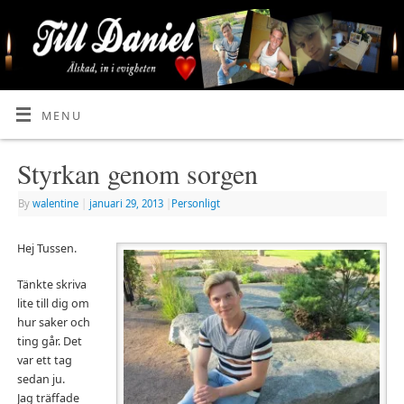
MENU
Styrkan genom sorgen
By
walentine
|
januari 29, 2013
|
Personligt
Hej Tussen.
Tänkte skriva
lite till dig om
hur saker och
ting går. Det
var ett tag
sedan ju.
Jag träffade