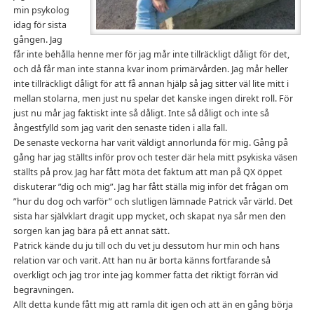
min psykolog
idag för sista
gången. Jag
får inte behålla henne mer för jag mår inte tillräckligt dåligt för det,
och då får man inte stanna kvar inom primärvården. Jag mår heller
inte tillräckligt dåligt för att få annan hjälp så jag sitter väl lite mitt i
mellan stolarna, men just nu spelar det kanske ingen direkt roll. För
just nu mår jag faktiskt inte så dåligt. Inte så dåligt och inte så
ångestfylld som jag varit den senaste tiden i alla fall.
De senaste veckorna har varit väldigt annorlunda för mig. Gång på
gång har jag ställts inför prov och tester där hela mitt psykiska väsen
ställts på prov. Jag har fått möta det faktum att man på QX öppet
diskuterar ”dig och mig”. Jag har fått ställa mig inför det frågan om
”hur du dog och varför” och slutligen lämnade Patrick vår värld. Det
sista har självklart dragit upp mycket, och skapat nya sår men den
sorgen kan jag bära på ett annat sätt.
Patrick kände du ju till och du vet ju dessutom hur min och hans
relation var och varit. Att han nu är borta känns fortfarande så
overkligt och jag tror inte jag kommer fatta det riktigt förrän vid
begravningen.
Allt detta kunde fått mig att ramla dit igen och att än en gång börja