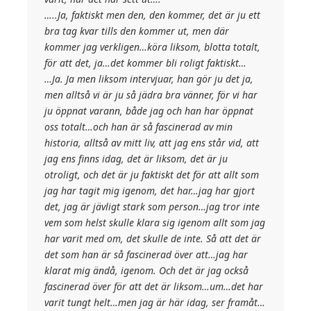
…..Ja, faktiskt men den, den kommer, det är ju ett
bra tag kvar tills den kommer ut, men där
kommer jag verkligen…köra liksom, blotta totalt,
för att det, ja…det kommer bli roligt faktiskt…
…Ja. Ja men liksom intervjuar, han gör ju det ja,
men alltså vi är ju så jädra bra vänner, för vi har
ju öppnat varann, både jag och han har öppnat
oss totalt…och han är så fascinerad av min
historia, alltså av mitt liv, att jag ens står vid, att
jag ens finns idag, det är liksom, det är ju
otroligt, och det är ju faktiskt det för att allt som
jag har tagit mig igenom, det har…jag har gjort
det, jag är jävligt stark som person…jag tror inte
vem som helst skulle klara sig igenom allt som jag
har varit med om, det skulle de inte. Så att det är
det som han är så fascinerad över att…jag har
klarat mig ändå, igenom. Och det är jag också
fascinerad över för att det är liksom…um…det har
varit tungt helt…men jag är här idag, ser framåt…