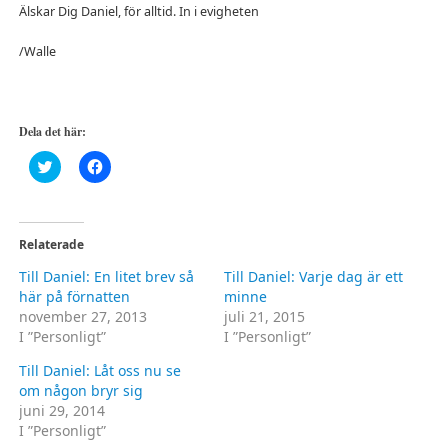
Älskar Dig Daniel, för alltid. In i evigheten
/Walle
Dela det här:
Klicka
Klicka
för
för
att
att
dela
dela
på
på
Twitter
Facebook
(Öppnas
(Öppnas
Relaterade
i
i
ett
ett
Till Daniel: En litet brev så
Till Daniel: Varje dag är ett
nytt
nytt
fönster)
fönster)
här på förnatten
minne
november 27, 2013
juli 21, 2015
I ”Personligt”
I ”Personligt”
Till Daniel: Låt oss nu se
om någon bryr sig
juni 29, 2014
I ”Personligt”