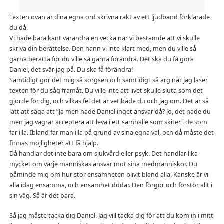
Texten ovan är dina egna ord skrivna rakt av ett ljudband förklarade
du då.
Vi hade bara känt varandra en vecka när vi bestämde att vi skulle
skriva din berättelse. Den hann vi inte klart med, men du ville så
gärna berätta för du ville så gärna förändra. Det ska du få göra
Daniel, det svär jag på. Du ska få förändra!
Samtidigt gör det mig så sorgsen och samtidigt så arg när jag läser
texten för du såg framåt. Du ville inte att livet skulle sluta som det
gjorde för dig, och vilkas fel det är vet både du och jag om. Det är så
lätt att säga att ”Ja men hade Daniel inget ansvar då? Jo, det hade du
men jag vägrar acceptera att leva i ett samhälle som skiter i de som
far illa. Ibland far man illa på grund av sina egna val, och då måste det
finnas möjligheter att få hjälp.
Då handlar det inte bara om sjukvård eller psyk. Det handlar lika
mycket om varje människas ansvar mot sina medmänniskor. Du
påminde mig om hur stor ensamheten blivit bland alla. Kanske är vi
alla idag ensamma, och ensamhet dödar. Den förgör och förstör allt i
sin väg. Så är det bara.
Så jag måste tacka dig Daniel. Jag vill tacka dig för att du kom in i mitt