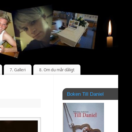
7. Galleri
8. Om du mår dåligt
Boken Till Daniel