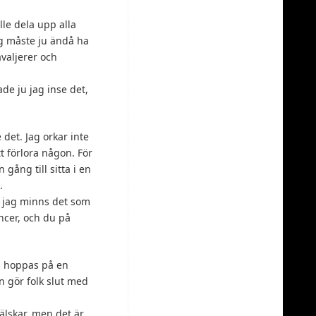
lle dela upp alla
ag måste ju ändå ha
avaljerer och
de ju jag inse det,
det. Jag orkar inte
t förlora någon. För
 gång till sitta i en
.
n jag minns det som
ncer, och du på
a hoppas på en
 gör folk slut med
 älskar, men det är