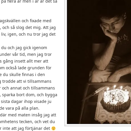
 på flera år men i år är det så
dagskvällen och fixade med
, och så slog det mig. Att jag
 liv, igen, och nu tror jag det
t du och jag gick igenom
nder vår tid, men jag tror
 gång insett allt mer att
nom också lade grunden för
e du skulle finnas i den
g trodde att vi tillsammans
 och annat och tillsammans
m, sparka bort dom, och bygga
 sista dagar ihop visade ju
de vara på alla plan.
 där med maten insåg jag att
samhetens tecken, och vet du
r inte att jag förtjänar det