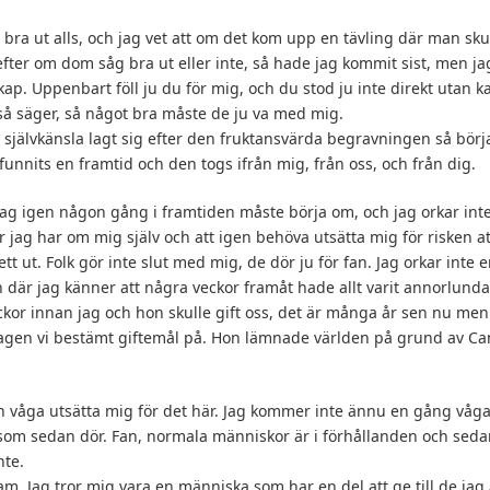
er bra ut alls, och jag vet att om det kom upp en tävling där man sku
efter om dom såg bra ut eller inte, så hade jag kommit sist, men j
ap. Uppenbart föll ju du för mig, och du stod ju inte direkt utan k
 säger, så något bra måste de ju va med mig.
 självkänsla lagt sig efter den fruktansvärda begravningen så börja
 funnits en framtid och den togs ifrån mig, från oss, och från dig.
jag igen någon gång i framtiden måste börja om, och jag orkar inte 
jag har om mig själv och att igen behöva utsätta mig för risken at
sett ut. Folk gör inte slut med mig, de dör ju för fan. Jag orkar inte en
där jag känner att några veckor framåt hade allt varit annorlunda
ckor innan jag och hon skulle gift oss, det är många år sen nu me
dagen vi bestämt giftemål på. Hon lämnade världen på grund av Ca
n våga utsätta mig för det här. Jag kommer inte ännu en gång våg
om sedan dör. Fan, normala människor är i förhållanden och sedan
nte.
sam. Jag tror mig vara en människa som har en del att ge till de jag