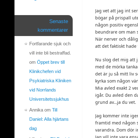
Jag vet att jag int s
bögar på prispall ut
Senaste
någon positiv egensk
kommentarer
beundrare om man så
När nerver och dålig
Fortfarande sjuk och
att det faktiskt hade
vill inte bli bestraffad.
Nu slog det mig att 
om
Öppet brev till
med de mörka tankar 
Klinikchefen vid
det är ju så mitt liv 
Psykiatriska Kliniken
kyrka som någon vän 
Mia avled exakt 2 ve
vid Norrlands
igår. Du avled den 
Universitetssjukhus
grund av…ja du vet.
Annika
om
Till
Jag kommer inte ige
Daniel: Alla hjärtans
framtid med någon s
dag
varandra. Dom dör i
Jag vill inte vara en