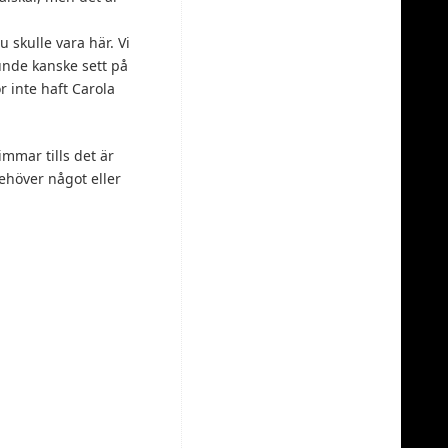
 skulle vara här. Vi
kunde kanske sett på
ör inte haft Carola
immar tills det är
behöver något eller