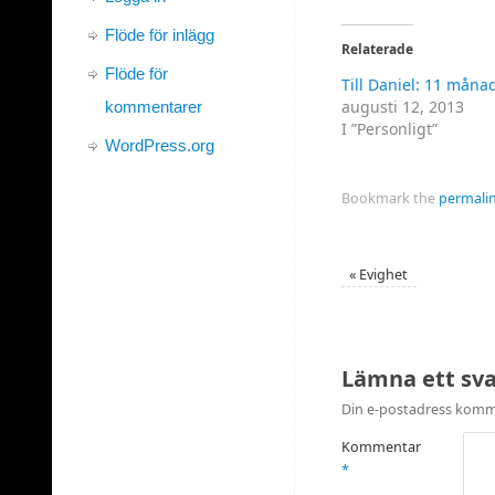
dela
dela
på
på
Twitter
Facebook
Flöde för inlägg
(Öppnas
(Öppnas
Relaterade
i
i
ett
ett
Flöde för
Till Daniel: 11 måna
nytt
nytt
fönster)
fönster)
augusti 12, 2013
kommentarer
I ”Personligt”
WordPress.org
Bookmark the
permali
«
Evighet
Lämna ett sv
Din e-postadress komme
Kommentar
*