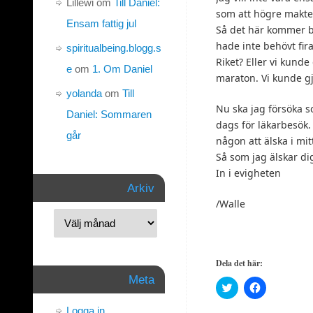
Lillewi
om
Till Daniel:
som att högre makter 
Ensam fattig jul
Så det här kommer bl
hade inte behövt fira
spiritualbeing.blogg.s
Riket? Eller vi kunde
e
om
1. Om Daniel
maraton. Vi kunde gj
yolanda
om
Till
Nu ska jag försöka so
Daniel: Sommaren
dags för läkarbesök.
går
någon att älska i mit
Så som jag älskar di
In i evigheten
Arkiv
/Walle
Dela det här:
Meta
Klicka
Klicka
för
för
att
att
Logga in