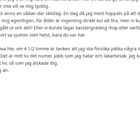
inte vill se mig lycklig.
i ännu en sådan där skitdag. En dag då jag mest hoppats på att du
 mig egentligen, för ålder är ingenting direkt kul att fira, men vi 
 gått ut och ätit? Eller vi kunde lagar kasslergratäng ihop eller varf
ort va sjutton som helst, bara du var här.
va lite, om 4 1/2 timme är tanken att jag ska försöka jobba några t
 Det är mitt liv det numer. Jobb som jag hatar och läkarbesök. Jag 
t liv, så som jag älskade dig.
g än.