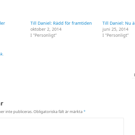
der
Till Daniel: Rädd för framtiden
Till Daniel: Nu 
oktober 2, 2014
juni 25, 2014
I ”Personligt”
I ”Personligt”
nk
.
ar
r inte publiceras.
Obligatoriska fält är märkta
*