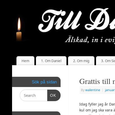
Hem
1. Om Daniel
2. Om mig
3. Om Si
Grattis till
Sök på sidan
By
walentine
|
januar
OK
Idag fyller jag år Dan
kul om jag ska vara ä