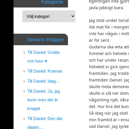
egentligen inte gjort
Kategorier
jävla jobbigt bara.
Jag stod under tors
lite mat för i morgon
inte har någon i mitt
Senaste inläggen
är för sent.
Gudarna ska veta at
Till Daniel: Grattis
himmel och helvete u
och har under resans
min tuss ♥
helvetet vi gick ige
Till Daniel: Kramas
framtiden. Jag trodd
framtiden Daniel. Ja
Till Daniel: Idag…
skulle möta demoner
Till Daniel: Ja, jag
skulle vi slå ner do
någonting nytt. Våra
lever men det är
det. Hur bra det kun
knappt
Så idag när jag stod
Till Daniel: Den där
min framtid är i en
vad Daniel. Jag tycke
dagen…