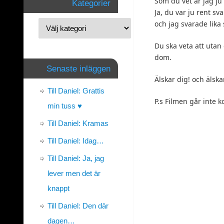
Som du vet är jag ju 
Kategorier
Ja, du var ju rent s
och jag svarade lika 
Du ska veta att utan
dom.
Senaste inläggen
Älskar dig! och älsk
Till Daniel: Grattis
P.s Filmen går inte k
min tuss ♥
Till Daniel: Kramas
Till Daniel: Idag…
Till Daniel: Ja, jag
lever men det är
knappt
Till Daniel: Den där
dagen…