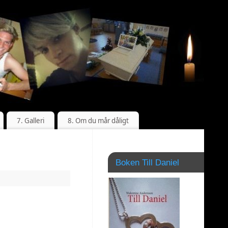
7. Galleri
8. Om du mår dåligt
Boken Till Daniel