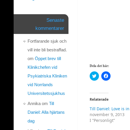
Senaste
kommentarer
Fortfarande sjuk och
vill inte bli bestraffad.
om
Öppet brev till
Dela det här:
Klinikchefen vid
Klicka
Klicka
Psykiatriska Kliniken
för
för
att
att
vid Norrlands
dela
dela
på
på
Universitetssjukhus
Twitter
Facebook
(Öppnas
(Öppnas
Relaterade
i
i
Annika
om
Till
ett
ett
Till Daniel: Love is in
nytt
nytt
Daniel: Alla hjärtans
fönster)
fönster)
november 9, 2013
I ”Personligt”
dag