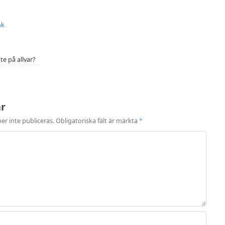
nk
.
te på allvar?
ar
r inte publiceras.
Obligatoriska fält är märkta
*