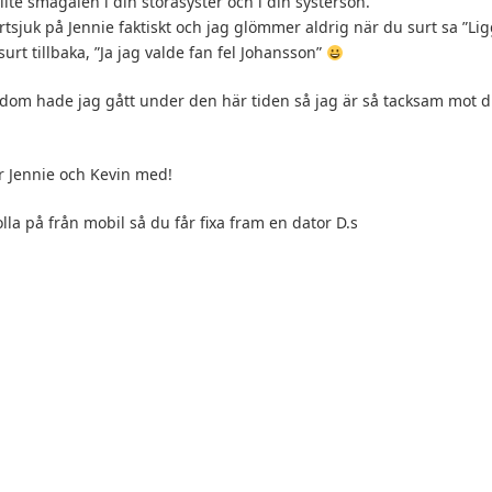
lite smågalen i din storasyster och i din systerson.
vartsjuk på Jennie faktiskt och jag glömmer aldrig när du surt sa ”
surt tillbaka, ”Ja jag valde fan fel Johansson”
 dom hade jag gått under den här tiden så jag är så tacksam mot dig 
ar Jennie och Kevin med!
olla på från mobil så du får fixa fram en dator D.s