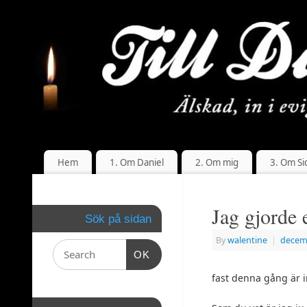
Hem
1. Om Daniel
2. Om mig
3. Om Si
Jag gjorde 
Sök på sidan
By
walentine
|
decem
OK
fast denna gång är 