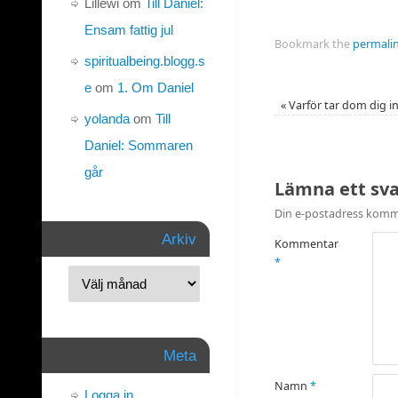
Lillewi
om
Till Daniel:
Ensam fattig jul
Bookmark the
permali
spiritualbeing.blogg.s
e
om
1. Om Daniel
«
Varför tar dom dig in
yolanda
om
Till
Daniel: Sommaren
går
Lämna ett sv
Din e-postadress komme
Arkiv
Kommentar
*
Meta
Namn
*
Logga in