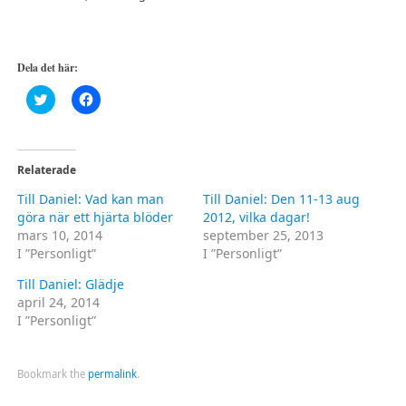
Dela det här:
Klicka
Klicka
för
för
att
att
dela
dela
på
på
Twitter
Facebook
(Öppnas
(Öppnas
Relaterade
i
i
ett
ett
Till Daniel: Vad kan man
Till Daniel: Den 11-13 aug
nytt
nytt
fönster)
fönster)
göra när ett hjärta blöder
2012, vilka dagar!
mars 10, 2014
september 25, 2013
I ”Personligt”
I ”Personligt”
Till Daniel: Glädje
april 24, 2014
I ”Personligt”
Bookmark the
permalink
.