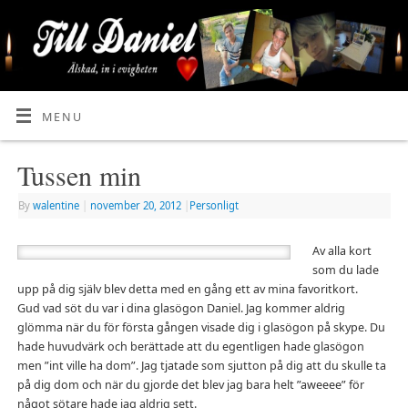
MENU
Tussen min
By
walentine
|
november 20, 2012
|
Personligt
Av alla kort
som du lade
upp på dig själv blev detta med en gång ett av mina favoritkort.
Gud vad söt du var i dina glasögon Daniel. Jag kommer aldrig
glömma när du för första gången visade dig i glasögon på skype. Du
hade huvudvärk och berättade att du egentligen hade glasögon
men ”int ville ha dom”. Jag tjatade som sjutton på dig att du skulle ta
på dig dom och när du gjorde det blev jag bara helt ”aweeee” för
något sötare hade jag aldrig sett.