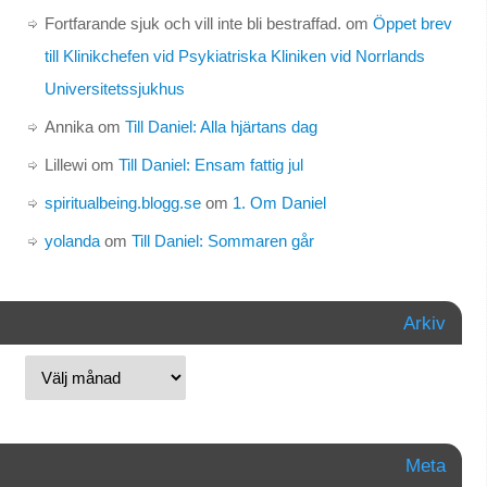
Fortfarande sjuk och vill inte bli bestraffad.
om
Öppet brev
till Klinikchefen vid Psykiatriska Kliniken vid Norrlands
Universitetssjukhus
Annika
om
Till Daniel: Alla hjärtans dag
Lillewi
om
Till Daniel: Ensam fattig jul
spiritualbeing.blogg.se
om
1. Om Daniel
yolanda
om
Till Daniel: Sommaren går
Arkiv
Meta