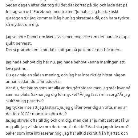
Sedan dagen efter det tog du det där kortet på dig och lade det på
Instagram och Facebook med texten ”Jo haha, jag har faktiskt
glasögon :D” Jag kommer ihåg hur jag skrattade då, och bara tyckte
så mycket om dig.
Jag vet inte Daniel om livet jävlas med mig eller om det bara är djupt
sjukt perverst.
Det vi pratade om i mitt kök i början på juni, nu är det här igen…
Jag hade behövt dig här nu. Jag hade behövt känna meningen att
leva just nu.
Du gav mig en sådan mening, och jag har inte riktigt hittat någon
annan sedan du lämnade oss.
Vet du, det känns som att alla andra gått vidare men jag står kvar på
samma plats. Saknar jag dig för mycket? Är jag fast i min sorg? Är jag
sjuk? Är jag patetisk?
Jag tycker inte att jag fastnat. Ja, jag gråter över dig än ofta, men är
det fel då? Får man inte göra det?
Ja, jag skriver ofta till dig och om dig, men det är ju mitt sätt att få ur
mig allt. Jag vill skriva om detta nu, är det fel? Vad ska jag skriva om?
Saker som inte intresserar mig. Jag har alltid skrivit från hjärtat, och