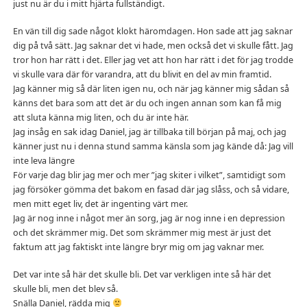
just nu är du i mitt hjärta fullständigt.
En vän till dig sade något klokt häromdagen. Hon sade att jag saknar
dig på två sätt. Jag saknar det vi hade, men också det vi skulle fått. Jag
tror hon har rätt i det. Eller jag vet att hon har rätt i det för jag trodde
vi skulle vara där för varandra, att du blivit en del av min framtid.
Jag känner mig så där liten igen nu, och när jag känner mig sådan så
känns det bara som att det är du och ingen annan som kan få mig
att sluta känna mig liten, och du är inte här.
Jag insåg en sak idag Daniel, jag är tillbaka till början på maj, och jag
känner just nu i denna stund samma känsla som jag kände då: Jag vill
inte leva längre
För varje dag blir jag mer och mer ”jag skiter i vilket”, samtidigt som
jag försöker gömma det bakom en fasad där jag slåss, och så vidare,
men mitt eget liv, det är ingenting värt mer.
Jag är nog inne i något mer än sorg, jag är nog inne i en depression
och det skrämmer mig. Det som skrämmer mig mest är just det
faktum att jag faktiskt inte längre bryr mig om jag vaknar mer.
Det var inte så här det skulle bli. Det var verkligen inte så här det
skulle bli, men det blev så.
Snälla Daniel, rädda mig