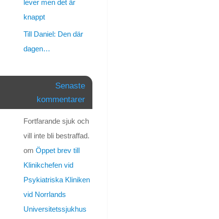
när
lever men det är
du
knappt
levde,
och
Till Daniel: Den där
jag
dagen…
tänker
slåss
för
Senaste
dig
kommentarer
nu
Du
Fortfarande sjuk och
ska
få
vill inte bli bestraffad.
din
om
Öppet brev till
upprättelse
Klinikchefen vid
Daniel.
Psykiatriska Kliniken
De
som
vid Norrlands
är
Universitetssjukhus
ansvariga