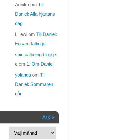
för
Annika
om
Till
att
Daniel: Alla hjärtans
du
dag
inte
längre
Lillewi
om
Till Daniel:
är
Ensam fattig jul
med
oss,
spiritualbeing.blogg.s
ja
e
om
1. Om Daniel
de
yolanda
om
Till
ska
få
Daniel: Sommaren
veta
går
att
de
gjort
Arkiv
fel.
Det
rör