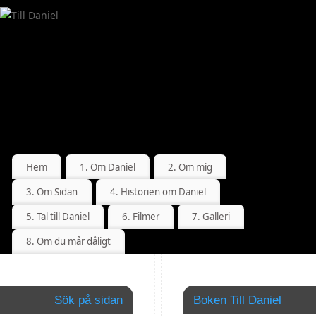
Hem
1. Om Daniel
2. Om mig
3. Om Sidan
4. Historien om Daniel
5. Tal till Daniel
6. Filmer
7. Galleri
8. Om du mår dåligt
LEX
Sök på sidan
Boken Till Daniel