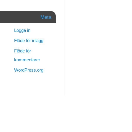
på
sig
Meta
min
Tuss,
Logga in
och
det
Flöde för inlägg
ger
Flöde för
mig
kommentarer
styrka.
Det
WordPress.org
får
inte
dig
tillbaka,
men
det
kan
hindra
andra