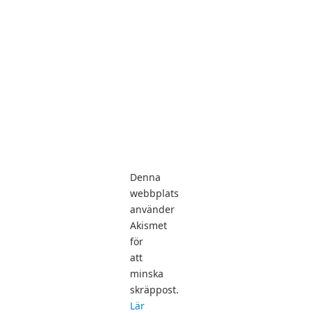
mig
om
nya
inlägg
via
e-
post.
Denna
webbplats
använder
Akismet
för
att
minska
skräppost.
Lär