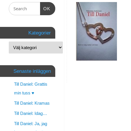
Daniel
OK
By
walentine
|
Kategorier
november
15,
2012
|
Senaste inläggen
Personligt
Till Daniel: Grattis
min tuss ♥
Till Daniel: Kramas
Jag
slogs
Till Daniel: Idag…
för
Till Daniel: Ja, jag
dig