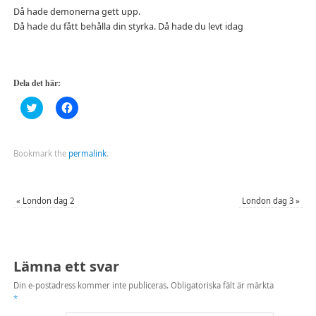
Då hade demonerna gett upp.
Då hade du fått behålla din styrka. Då hade du levt idag
Dela det här:
Klicka
Klicka
för
för
att
att
dela
dela
på
på
Twitter
Facebook
Bookmark the
permalink
.
(Öppnas
(Öppnas
i
i
ett
ett
nytt
nytt
fönster)
fönster)
«
London dag 2
London dag 3
»
Lämna ett svar
Din e-postadress kommer inte publiceras.
Obligatoriska fält är märkta
*