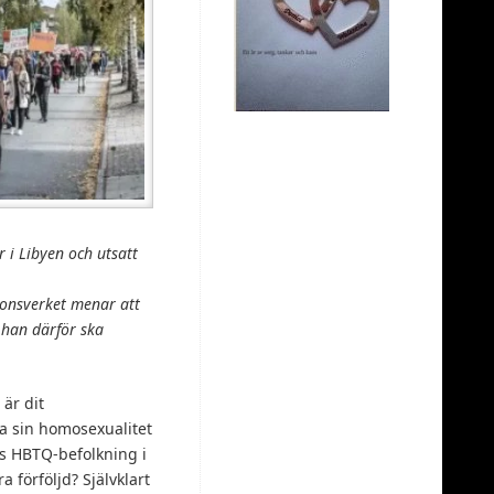
 i Libyen och utsatt
tionsverket menar att
 han därför ska
är dit
sa sin homosexualitet
ns HBTQ-befolkning i
förföljd? Självklart