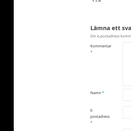
«
3 år
Lämna ett sv
Din e-postadress komme
Kommentar
*
Namn
*
E-
postadress
*