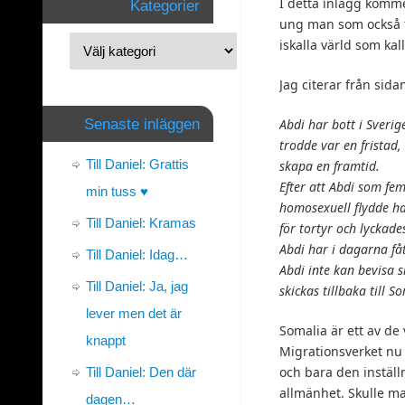
I detta inlägg kommer
Kategorier
ung man som också f
iskalla värld som kal
Jag citerar från sid
Senaste inläggen
Abdi har bott i Sverig
trodde var en fristad,
Till Daniel: Grattis
skapa en framtid.
Efter att Abdi som fe
min tuss ♥
homosexuell flydde ha
Till Daniel: Kramas
för tortyr och lyckade
Abdi har i dagarna få
Till Daniel: Idag…
Abdi inte kan bevisa s
Till Daniel: Ja, jag
skickas tillbaka till 
lever men det är
Somalia är ett av de
knappt
Migrationsverket nu 
och bara den instäl
Till Daniel: Den där
allmänhet. Skulle ma
dagen…