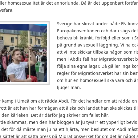
ller homosexualitet är det annorlunda. Då är det uppenbart fortfa
ivsfara.
Sverige har skrivit under både FN-kon
Europakonventionen och där i sägs det 
behöva bli kränkt, förföljd eller som i 
på grund av sexuell läggning. Vi ha ock
att vi inte skickar tillbaka någon som ri
men i Abdis fall har Migrationsverket b
följa sina egna lagar. Då gäller inga ko
regler för Migrationsverket har sin b
om hur en homosexuell ska vara och ä
ljuger man.
or kamp i Umeå om att rädda Abdi. För det handlar om att rädda e
t är att han har förmågan att älska och landet han ska skickas tillb
 den kärleken. Det är därför jag skriver om fallet här.
rde skämmas, men den här bloggen är ju tyvärr ett ypperligt bevis
r det för då måste man ju ha ett hjärta, men beslutet om Abdi mås
 sättet är att sätta press på Migrationsverket för om det är något s