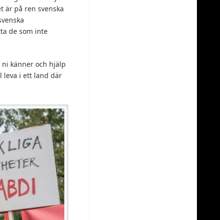
t är på ren svenska
 svenska
tta de som inte
a ni känner och hjälp
 leva i ett land där