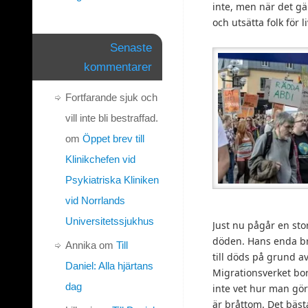
inte, men när det gä
och utsätta folk för l
Senaste
kommentarer
Fortfarande sjuk och
vill inte bli bestraffad.
om
Öppet brev till
Klinikchefen vid
Psykiatriska Kliniken
vid Norrlands
Universitetssjukhus
Just nu pågår en st
döden. Hans enda brot
Annika
om
Till
till döds på grund av
Daniel: Alla hjärtans
Migrationsverket bo
dag
inte vet hur man gö
är bråttom. Det bästa