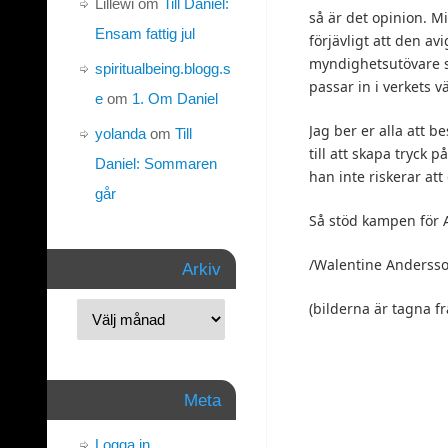
Lillewi
om
Till Daniel:
så är det opinion. M
Ensam fattig jul
förjävligt att den av
myndighetsutövare så
spiritualbeing.blogg.s
passar in i verkets v
e
om
1. Om Daniel
Jag ber er alla att 
yolanda
om
Till
till att skapa tryck 
Daniel: Sommaren
han inte riskerar at
går
Så stöd kampen för 
/Walentine Anderss
Arkiv
(bilderna är tagna f
Meta
Logga in