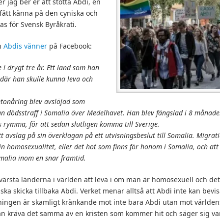
 jag ber er att stötta Abdi, en
ått känna på den cyniska och
las för Svensk Byråkrati.
an
Abdis vänner
på Facebook:
e i drygt tre år. Ett land som han
 där han skulle kunna leva och
mtonåring blev avslöjad som
n dödsstraff i Somalia över Medelhavet. Han blev fängslad i 8 månader
s rymma, för att sedan slutligen komma till Sverige.
tt avslag på sin överklaga
n på ett utvisningsbeslut till Somalia. Migra
in homosexualitet, eller det hot som finns för honom i Somalia, och att
Somalia inom en snar framtid.
 värsta länderna i världen att leva i om man är homosexuell och det 
ska skicka tillbaka Abdi. Verket menar alltså att Abdi inte kan bevi
lningen är skamligt kränkande mot inte bara Abdi utan mot världe
n kräva det samma av en kristen som kommer hit och säger sig vara 