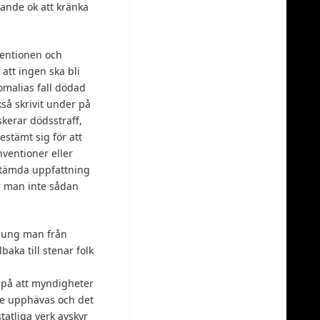
rande ok att kränka
ventionen och
att ingen ska bli
Somalias fall dödad
så skrivit under på
skerar dödsstraff,
estämt sig för att
nventioner eller
estämda uppfattning
r man inte sådan
n ung man från
aka till stenar folk
 på att myndigheter
te upphävas och det
tatliga verk avskyr