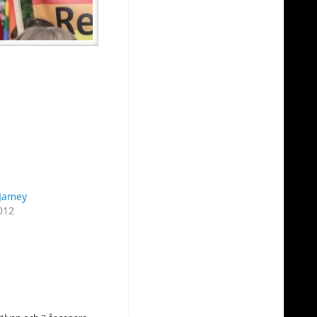
 Jamey
012