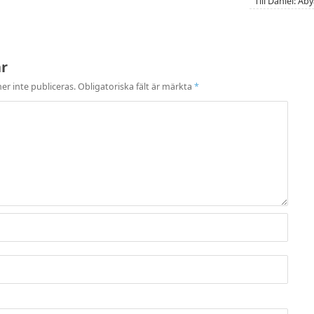
Till Daniel: Å
ar
r inte publiceras.
Obligatoriska fält är märkta
*