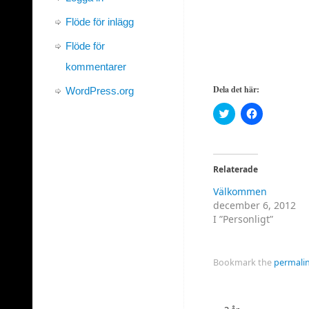
Flöde för inlägg
Flöde för
kommentarer
Dela det här:
WordPress.org
Klicka
Klicka
för
för
att
att
dela
dela
på
på
Twitter
Facebook
(Öppnas
(Öppnas
Relaterade
i
i
ett
ett
Välkommen
nytt
nytt
fönster)
fönster)
december 6, 2012
I ”Personligt”
Bookmark the
permali