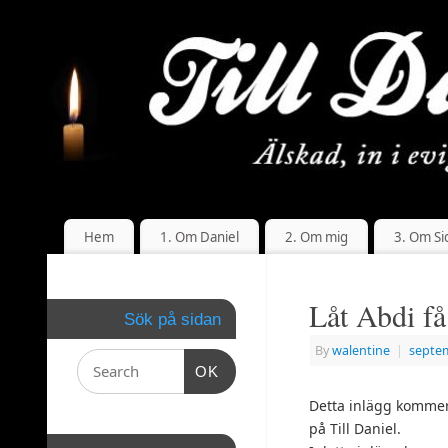
Hem
1. Om Daniel
2. Om mig
3. Om Si
Låt Abdi få
Sök på sidan
By
walentine
|
septem
OK
Detta inlägg kommer 
på Till Daniel.