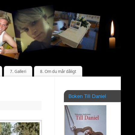
7. Galleri
8. Om du mår dåligt
Boken Till Daniel