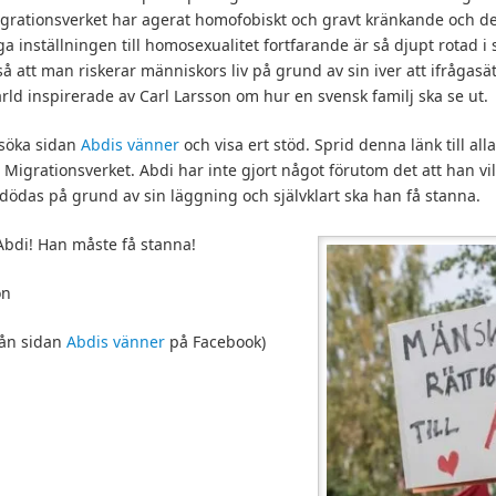
igrationsverket har agerat homofobiskt och gravt kränkande och de
iga inställningen till homosexualitet fortfarande är så djupt rotad i
 att man riskerar människors liv på grund av sin iver att ifrågasä
ärld inspirerade av Carl Larsson om hur en svensk familj ska se ut.
besöka sidan
Abdis vänner
och visa ert stöd. Sprid denna länk till all
på Migrationsverket. Abdi har inte gjort något förutom det att han vill
t dödas på grund av sin läggning och självklart ska han få stanna.
Abdi! Han måste få stanna!
on
rån sidan
Abdis vänner
på Facebook)