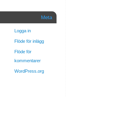
sån
där
Meta
period
då
Logga in
jag
tänker
Flöde för inlägg
mycket.
Flöde för
Jag
kommentarer
tänker
på
WordPress.org
året
som,
hur
det
varit,
och
vad
som
varit.