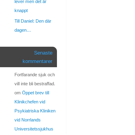
lever men det är
Personligt
knappt
Gott
Till Daniel: Den där
Nytt
dagen…
År
på
Dig
Senaste
Daniel.
kommentarer
Nu
skriver
Fortfarande sjuk och
vi
2015.
vill inte bli bestraffad.
Jag
om
Öppet brev till
sitter
Klinikchefen vid
här
årets
Psykiatriska Kliniken
första
vid Norrlands
timmar
Universitetssjukhus
och