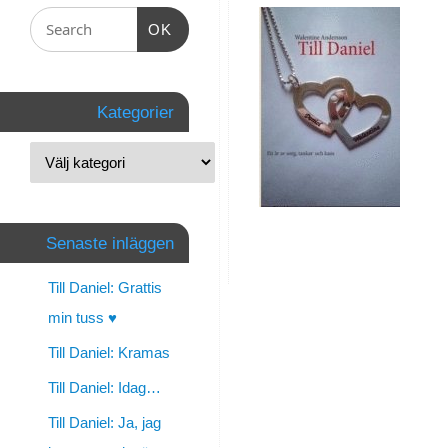
Daniel:
OK
Den
första
Kategorier
nattens
första
tankar
Senaste inläggen
By
walentine
Till Daniel: Grattis
|
min tuss ♥
januari
Till Daniel: Kramas
1,
Till Daniel: Idag…
2015
Till Daniel: Ja, jag
|