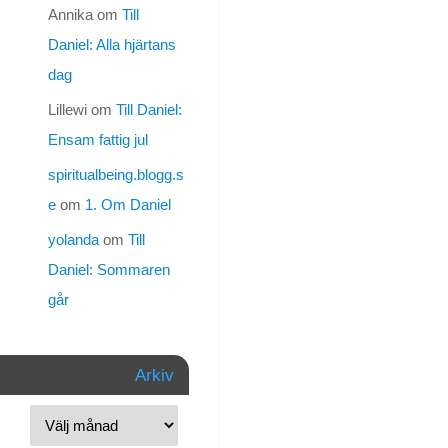
funderar,
Annika
om
Till
och
Daniel: Alla hjärtans
tänker.
dag
Klockan
är
Lillewi
om
Till Daniel:
egentligen
Ensam fattig jul
alldeles
för
spiritualbeing.blogg.s
mycket,
e
om
1. Om Daniel
men
jag
yolanda
om
Till
kan
Daniel: Sommaren
inte
går
sova.
Nyår
är
Arkiv
för
mig
alltid
en