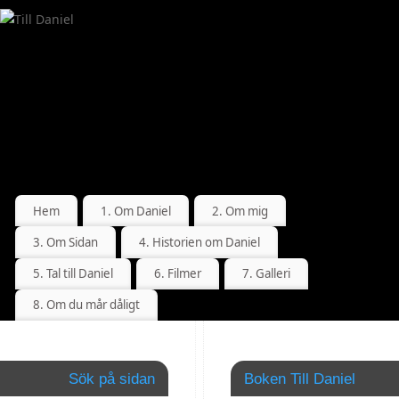
Hem
1. Om Daniel
2. Om mig
3. Om Sidan
4. Historien om Daniel
5. Tal till Daniel
6. Filmer
7. Galleri
8. Om du mår dåligt
Till
Sök på sidan
Boken Till Daniel