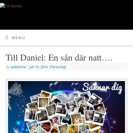
MENU
Till Daniel: En sån där natt….
By
walentine
|
juli 19, 2014
|
Personligt