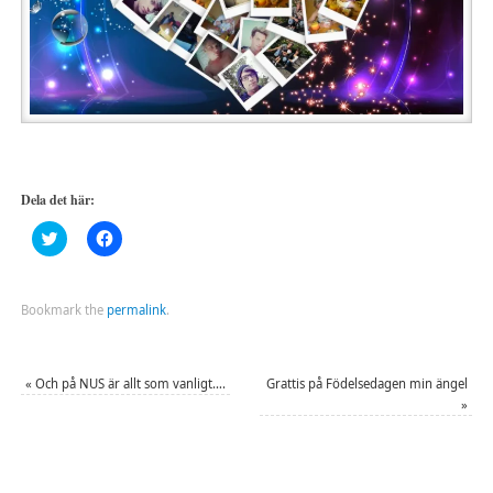
Dela det här:
Klicka
Klicka
för
för
att
att
dela
dela
på
på
Twitter
Facebook
Bookmark the
permalink
.
(Öppnas
(Öppnas
i
i
ett
ett
nytt
nytt
fönster)
fönster)
«
Och på NUS är allt som vanligt….
Grattis på Födelsedagen min ängel
»