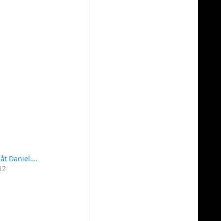
måt Daniel….
12