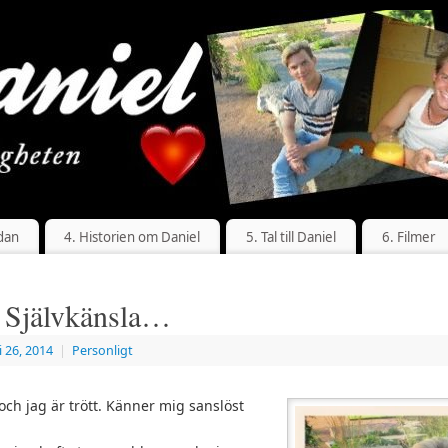
dan
4. Historien om Daniel
5. Tal till Daniel
6. Filmer
: Självkänsla…
i 26, 2014
|
Personligt
och jag är trött. Känner mig sanslöst