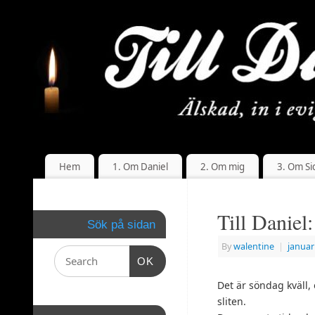
Hem
1. Om Daniel
2. Om mig
3. Om Si
Till Daniel
Sök på sidan
By
walentine
|
januar
OK
Det är söndag kväll, 
sliten.