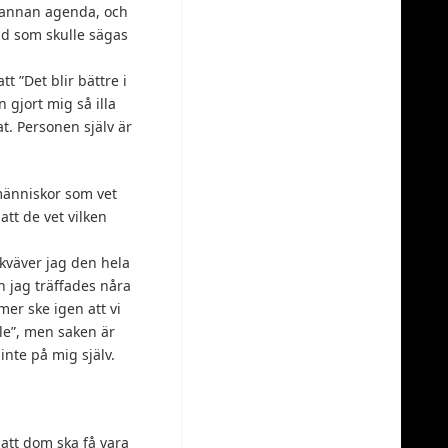
t annan agenda, och
ad som skulle sägas
tt ”Det blir bättre i
 gjort mig så illa
t. Personen själv är
 människor som vet
att de vet vilken
r kväver jag den hela
h jag träffades nåra
mer ske igen att vi
alle”, men saken är
inte på mig själv.
att dom ska få vara