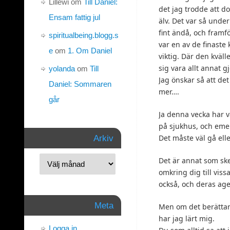
Lillewi
om
Till Daniel:
det jag trodde att do
Ensam fattig jul
älv. Det var så under
fint ändå, och framfö
spiritualbeing.blogg.s
var en av de finaste
e
om
1. Om Daniel
viktig. Där den kväll
sig vara allt annat 
yolanda
om
Till
Jag önskar så att de
Daniel: Sommaren
mer….
går
Ja denna vecka har 
på sjukhus, och emel
Det måste väl gå elle
Arkiv
Det är annat som sket
omkring dig till viss
också, och deras age
Meta
Men om det berättar 
har jag lärt mig.
Logga in