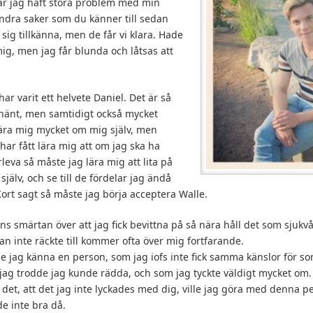
ar jag haft stora problem med min
ndra saker som du känner till sedan
sig tillkänna, men de får vi klara. Hade
g, men jag får blunda och låtsas att
ar varit ett helvete Daniel. Det är så
änt, men samtidigt också mycket
 lära mig mycket om mig själv, men
har fått lära mig att om jag ska ha
leva så måste jag lära mig att lita på
själv, och se till de fördelar jag ändå
rt sagt så måste jag börja acceptera Walle.
nns smärtan över att jag fick bevittna på så nära håll det som sjukvå
an inte räckte till kommer ofta över mig fortfarande.
jag känna en person, som jag iofs inte fick samma känslor för so
ag trodde jag kunde rädda, och som jag tyckte väldigt mycket om.
det, att det jag inte lyckades med dig, ville jag göra med denna per
 inte bra då.