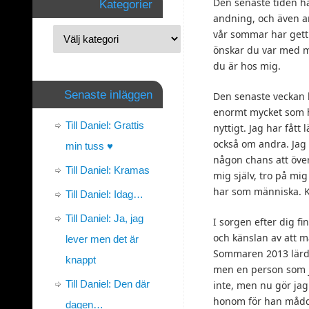
Den senaste tiden h
Kategorier
andning, och även a
vår sommar har gett 
önskar du var med mi
du är hos mig.
Senaste inläggen
Den senaste veckan h
enormt mycket som h
Till Daniel: Grattis
nyttigt. Jag har fått
också om andra. Jag 
min tuss ♥
någon chans att över
Till Daniel: Kramas
mig själv, tro på mig 
har som människa. Ko
Till Daniel: Idag…
Till Daniel: Ja, jag
I sorgen efter dig fi
och känslan av att m
lever men det är
Sommaren 2013 lärde 
knappt
men en person som j
Till Daniel: Den där
inte, men nu gör jag 
honom för han mådde
dagen…