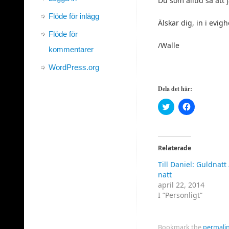
Du som alltid sa att
Flöde för inlägg
Älskar dig, in i evig
Flöde för
/Walle
kommentarer
WordPress.org
Dela det här:
Klicka
Klicka
för
för
att
att
dela
dela
på
på
Twitter
Facebook
(Öppnas
(Öppnas
Relaterade
i
i
ett
ett
Till Daniel: Guldnatt 
nytt
nytt
fönster)
fönster)
natt
april 22, 2014
I ”Personligt”
Bookmark the
permali