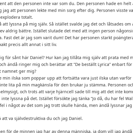
rsent att den personen inte var som du. Den personen hade en hel
åg jag att personen lekte med min sorg efter dig. Personen visste v
 explodera totalt.
å att lyssna på mig själv. Så istället svalde jag det och låtsades om a
v aldrig bättre. Istället slutade det med att ingen person någonsin
Fast det är jag som varit dum! Det har personen starkt poängtera
akt precis allt annat i sitt liv.
mig för sånt här Daniel? Hur kan jag tillåta mig själv att prata med
och ändå ringer mig och berättar att ”De beställt Lyrica” enbart för 
et namnet ger mig?
nte min ilska som poppar upp att fortsätta vara just ilska utan varfö
ag inte lita på min magkänsla för den brukar ju stämma. Personen oc
lmysigt, och trots att varje hjärncell sade till mig att det inte kom
ag inte lyssna på det. Istället försökte jag tänka ”Jo då, du har fel W
 fel i något av det som jag trott skulle hända, men ändå lyssnar jag 
 att va självdestruktiva du och jag Daniel.
sen för de minnen jag har av denna människa, ja dom vill jag ändå 