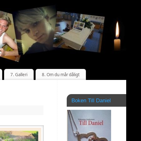
7. Galleri
8. Om du mår dåligt
Boken Till Daniel