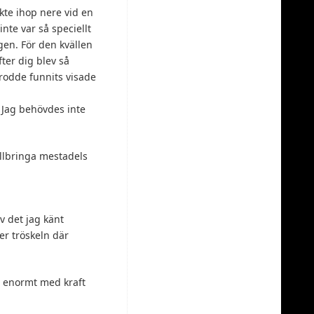
ökte ihop nere vid en
inte var så speciellt
igen. För den kvällen
ter dig blev så
 trodde funnits visade
. Jag behövdes inte
llbringa mestadels
v det jag känt
er tröskeln där
ar enormt med kraft