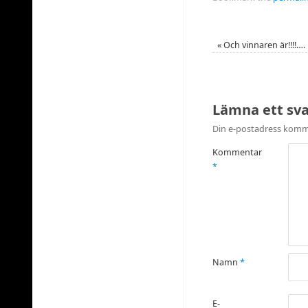
«
Och vinnaren är!!!!….
Lämna ett sv
Din e-postadress komme
Kommentar
*
Namn
*
E-