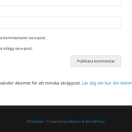
a kommentarer via e-post.
 inlägg via e-post.
änder Akismet för att minska skräppost.
Lär dig om hur din kom
Till Daniel
| Powered by
Mantra
&
WordPress.