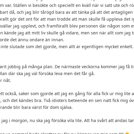
m var. Ställen vi besökte och speciellt en kväll när vi satt ute och r
bart då, och jag blir tårögd bara av att tänka på att det antagligen 
rallt gör det ont för att man trodde att man skulle få uppleva det 
 kvällar jag upplevt, och framförallt blev personen där någon som ef
en kände jag att mitt liv skulle gå vidare, men sen när allt som jag
gjorde det ännu ondare än innan.
t inte slutade som det gjorde, men allt är egentligen mycket enkelt
varit jobbig på många plan. De närmaste veckorna kommer jag få ti
lan där ska jag väl försöka leva men det får gå.
r nåt.
t också, saker som gjorde att jag en gång för alla fick ur mig lite a
a, och det kändes bra. Två idioters beteende en sen natt fick mig öv
rande blir bara värst för dom själva.
jag i morgon, nu ska jag försöka vila lite. Att ha svårt att andas t