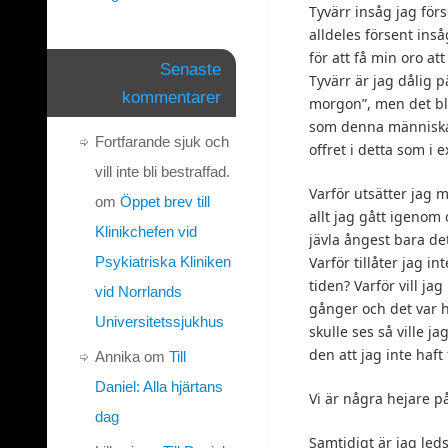
Tyvärr insåg jag fö
alldeles försent ins
för att få min oro att
Senaste
Tyvärr är jag dålig p
kommentarer
morgon”, men det ble
som denna människa. 
Fortfarande sjuk och
offret i detta som i ex
vill inte bli bestraffad.
Varför utsätter jag 
om
Öppet brev till
allt jag gått igenom 
Klinikchefen vid
jävla ångest bara d
Psykiatriska Kliniken
Varför tillåter jag i
tiden? Varför vill j
vid Norrlands
gånger och det var he
Universitetssjukhus
skulle ses så ville j
den att jag inte haft
Annika
om
Till
Daniel: Alla hjärtans
Vi är några hejare på
dag
Samtidigt är jag led