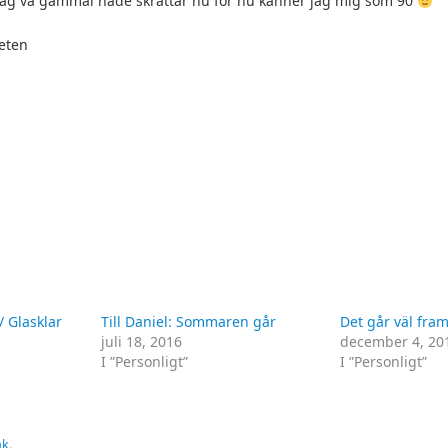
 jag va gammal hade skrattar nu för nu känner jag mig som 90
heten
/ Glasklar
Till Daniel: Sommaren går
Det går väl fra
juli 18, 2016
december 4, 20
I ”Personligt”
I ”Personligt”
nk
.