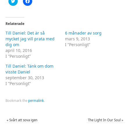
Klicka
Klicka
för
för
att
att
dela
dela
på
på
Twitter
Facebook
(Öppnas
(Öppnas
Relaterade
i
i
ett
ett
Till Daniel: Det är så
6 månader av sorg
nytt
nytt
fönster)
fönster)
mycket jag vill prata med
mars 9, 2013
dig om
I ”Personligt”
april 10, 2016
I ”Personligt”
Till Daniel: Tänk om dom
visste Daniel
september 30, 2013
I ”Personligt”
Bookmark the
permalink
.
«
Svårt att sova igen
The Light In Our Soul
»