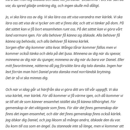
var, du spred glädje omkring dig, och ingen skulle må dåligt.
Jo, vi ska lära oss av dig. Vi ska lära oss att visa varandra mer kärlek. Vi ska
lära oss att visa de vi tycker om att vi finns där, och att vi tänker på dom. På
det sättet kan vi få bort ensamheten runt oss. På det sättet kan vi göra vårt
land varmare igen. För alla behöver få känna sig älskade. Alla behöver få
känna sig behövda, och alla behöver få känna kärlek.
Sorgen efter dig kommer sitta kvar. Många tårar kommer fällas men vi
kommer också tänka och dela på det ljusa. Minnena av dig när du spexar,
minnena av dig när du sjunger, minnena av dig när du bara var Daniel. Eller
mitt favoritminne, nätterna då jag försökte lära dig tala danska. Ingen har
levt förrän man hört Daniel prata danska med norrländsk brytning.
Det är så vi ska minnas dig.
Och när vi idag går ut härifrån ska vi göra ditt arv till vår uppgift. Vi ska
visa kärlek, mer kärlek. För då kommer vi få värme igen, och då kommer vi
se till att de som känner ensamhet istället ska få känna tillhörighet. För
gemenskap är det viktigaste som finns. För där det finns gemenskap där
finns det ingen ensamhet, och där det finns gemenskap finns också kärlek.
Jag älskar dig Daniel, och jag liksom så många andra, älskade den du var.
Du kom till oss som en ängel. Du stannade inte så länge, men vi kommer att