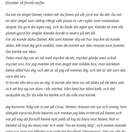
försöker så förstå varför.
Du var en ängel Daniel, redan när du fanns på vår jord var du det. Du var
en skör ängel som aldrig riktigt ville passa in i de regler som människan
skapat. Du gick din egen väg, och du hade din egen syn. Kanske är inte vår
planet gjord för änglar. Kanske borde vi ändra på det då.
För du kunde älska Daniel. Alla som känner dig vet hur mycket du kunde
älska. Allt med dig gick snabbt, men din kärlek var den renaste som funnits.
Din kärlek var äkta.
Tiden med dig var en tid med mycket skratt, mycket glädje men också
mycket oro. För jag märkte att min ängel inte mådde bra, men kärleken
fanns alltid hos dig, och det är så jag vill minnas dig, och det är det som ska
vara ditt arv.
Vi borde alla lära oss av dig. Vi borde alla lära oss att älska på ett äkta sätt
och att bry sig om dom i vår närhet. Vårt land har blivit kallt, och det
avskydde du för du ville ha kärlek och du ville visa kärlek.
Jag kommer ihåg när vi var på Coop. Tanten i kassan var sur och vresig, hon
slängde varorna förbi läsaren och medan jag blev irriterad på henne och
var på väg att föreslå henne nytt jobb så log du bara mot henne. När vi
betalat så log du ännu mer och sade ”Ha en trevlig dag”, och tanten slutade
vara sur. Hon log tillbaka och sade lite förvånat ”Desamma”. Det var sån du