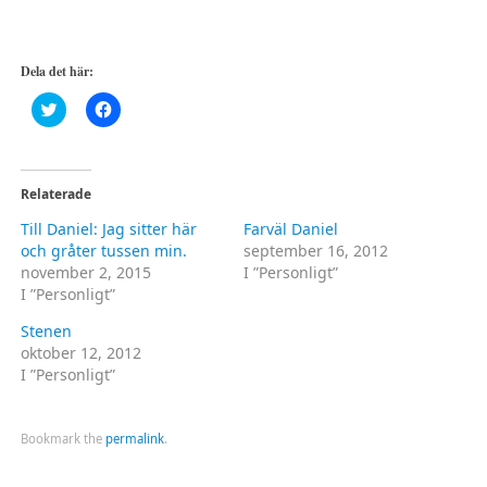
Dela det här:
Klicka
Klicka
för
för
att
att
dela
dela
på
på
Twitter
Facebook
(Öppnas
(Öppnas
Relaterade
i
i
ett
ett
Till Daniel: Jag sitter här
Farväl Daniel
nytt
nytt
fönster)
fönster)
och gråter tussen min.
september 16, 2012
november 2, 2015
I ”Personligt”
I ”Personligt”
Stenen
oktober 12, 2012
I ”Personligt”
Bookmark the
permalink
.