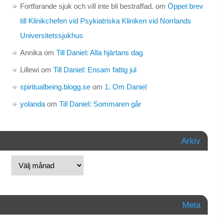
Fortfarande sjuk och vill inte bli bestraffad.
om
Öppet brev
till Klinikchefen vid Psykiatriska Kliniken vid Norrlands
Universitetssjukhus
Annika
om
Till Daniel: Alla hjärtans dag
Lillewi
om
Till Daniel: Ensam fattig jul
spiritualbeing.blogg.se
om
1. Om Daniel
yolanda
om
Till Daniel: Sommaren går
Arkiv
Meta