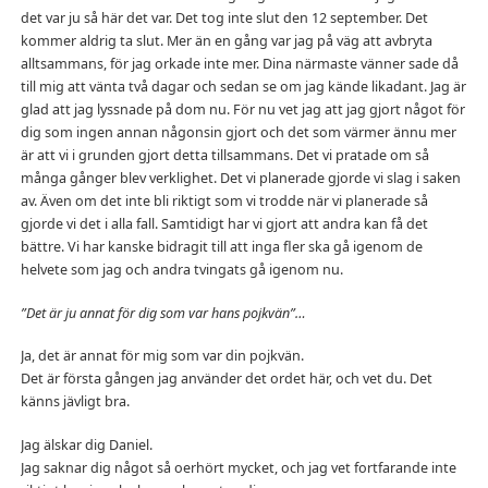
det var ju så här det var. Det tog inte slut den 12 september. Det
kommer aldrig ta slut. Mer än en gång var jag på väg att avbryta
alltsammans, för jag orkade inte mer. Dina närmaste vänner sade då
till mig att vänta två dagar och sedan se om jag kände likadant. Jag är
glad att jag lyssnade på dom nu. För nu vet jag att jag gjort något för
dig som ingen annan någonsin gjort och det som värmer ännu mer
är att vi i grunden gjort detta tillsammans. Det vi pratade om så
många gånger blev verklighet. Det vi planerade gjorde vi slag i saken
av. Även om det inte bli riktigt som vi trodde när vi planerade så
gjorde vi det i alla fall. Samtidigt har vi gjort att andra kan få det
bättre. Vi har kanske bidragit till att inga fler ska gå igenom de
helvete som jag och andra tvingats gå igenom nu.
”Det är ju annat för dig som var hans pojkvän”…
Ja, det är annat för mig som var din pojkvän.
Det är första gången jag använder det ordet här, och vet du. Det
känns jävligt bra.
Jag älskar dig Daniel.
Jag saknar dig något så oerhört mycket, och jag vet fortfarande inte