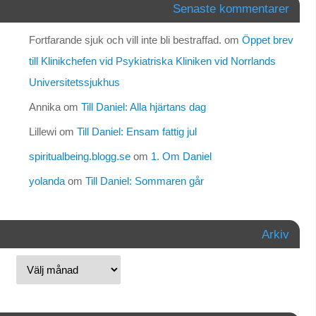
Senaste kommentarer
Fortfarande sjuk och vill inte bli bestraffad.
om
Öppet brev
till Klinikchefen vid Psykiatriska Kliniken vid Norrlands
Universitetssjukhus
Annika
om
Till Daniel: Alla hjärtans dag
Lillewi
om
Till Daniel: Ensam fattig jul
spiritualbeing.blogg.se
om
1. Om Daniel
yolanda
om
Till Daniel: Sommaren går
Arkiv