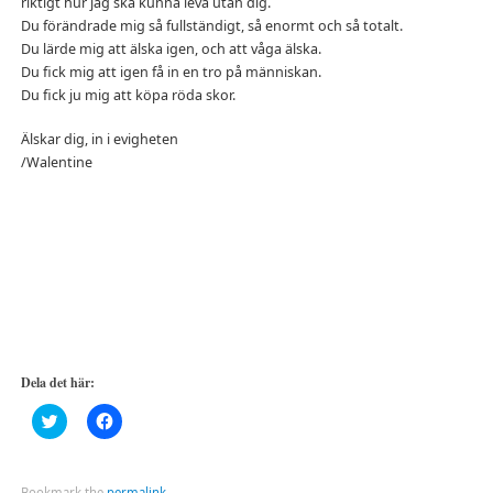
riktigt hur jag ska kunna leva utan dig.
Du förändrade mig så fullständigt, så enormt och så totalt.
Du lärde mig att älska igen, och att våga älska.
Du fick mig att igen få in en tro på människan.
Du fick ju mig att köpa röda skor.
Älskar dig, in i evigheten
/Walentine
Dela det här:
Klicka
Klicka
för
för
att
att
dela
dela
på
på
Twitter
Facebook
Bookmark the
permalink
.