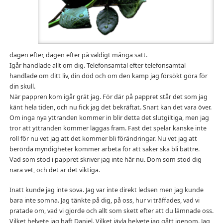
dagen efter, dagen efter på väldigt många sätt.
Igår handlade allt om dig. Telefonsamtal efter telefonsamtal
handlade om ditt liv, din död och om den kamp jag försökt göra för
din skull.
När pappren kom igår grät jag. För där på pappret står det som jag
känt hela tiden, och nu fick jag det bekräftat. Snart kan det vara över.
Om inga nya yttranden kommer in blir detta det slutgiltiga, men jag
tror att yttranden kommer läggas fram. Fast det spelar kanske inte
roll för nu vet jag att det kommer bli förändringar. Nu vet jag att
berörda myndigheter kommer arbeta för att saker ska bli bättre.
Vad som stod i pappret skriver jag inte här nu. Dom som stod dig
nära vet, och det är det viktiga.
Inatt kunde jag inte sova. Jag var inte direkt ledsen men jag kunde
bara inte somna. Jag tänkte på dig, på oss, hur vi träffades, vad vi
pratade om, vad vi gjorde och allt som skett efter att du lämnade oss.
Vilket helvete jag haft Daniel. Vilket jävla helvete jag gått igenom. Jag