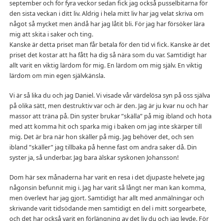
september och för fyra veckor sedan fick jag också pusselbitarna för
den sista veckan i ditt liv. Aldrig i hela mitt liv har jag velat skriva om
något så mycket men ändå har jag låtit bli. För jag har försöker lära
mig att skita i saker och ting.
Kanske är detta priset man får betala för den tid vi fick. Kanske är det
priset det kostar att ha fått ha dig så nära som du var. Samtidigt har
allt varit en viktig lärdom för mig. En lärdom om mig själv. En viktig
lärdom om min egen självkänsla.
Vi är så lika du och jag Daniel. Vi visade vår värdelösa syn på oss själva
på olika sätt, men destruktiv var och är den. Jag är ju kvar nu och har
massor att träna på. Din syster brukar ”skälla” på mig ibland och hota
med att komma hit och sparka mig i baken om jag inte skärper till
mig. Det är bra när hon skäller på mig. Jag behöver det, och sen
ibland ”skäller” jag tillbaka på henne fast om andra saker då. Din
syster ja, så underbar. Jag bara älskar syskonen Johansson!
Dom här sex månaderna har varit en resa i det djupaste helvete jag
någonsin befunnit mig i. Jag har varit så långt ner man kan komma,
men överlevt har jag gjort. Samtidigt har allt med anmälningar och
skrivande varit tidsödande men samtidigt en del i mitt sorgearbete,
och det har också varit en förlängning av det liv du och jag levde. För