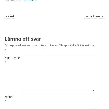
(Öppnas
(Öppnas
i
i
ett
ett
nytt
nytt
fönster)
fönster)
«
Vinst
Jo du Tussen
»
Lämna ett svar
Din e-postadress kommer inte publiceras.
Obligatoriska fält är märkta
*
Kommentar
*
Namn
*