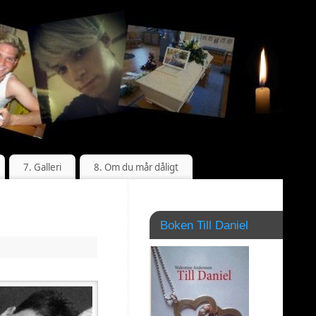
7. Galleri
8. Om du mår dåligt
Boken Till Daniel