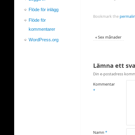
Flöde för inlägg
Bookmark the
permali
Flöde för
kommentarer
«
Sex månader
WordPress.org
Lämna ett sv
Din e-postadress komme
Kommentar
*
Namn
*