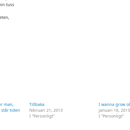
in tuss
heten,
ver man,
Tillbaka
I wanna grow ol
 står tiden
februari 21, 2013
januari 16, 201
I ”Personligt”
I ”Personligt”