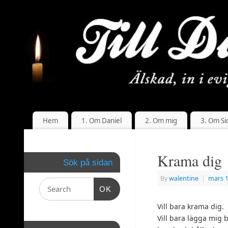
Hem
1. Om Daniel
2. Om mig
3. Om Si
Krama dig
Sök på sidan
By
walentine
|
mars 1
OK
Vill bara krama dig.
Vill bara lägga mig 