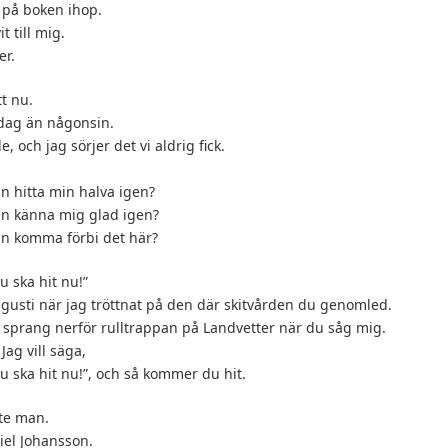
v på boken ihop.
t till mig.
er.
t nu.
idag än någonsin.
, och jag sörjer det vi aldrig fick.
 hitta min halva igen?
n känna mig glad igen?
n komma förbi det här?
u ska hit nu!”
gusti när jag tröttnat på den där skitvården du genomled.
 sprang nerför rulltrappan på Landvetter när du såg mig.
 Jag vill säga,
du ska hit nu!”, och så kommer du hit.
ste man.
el Johansson.