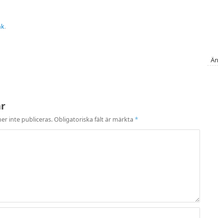
nk
.
Än
ar
r inte publiceras.
Obligatoriska fält är märkta
*