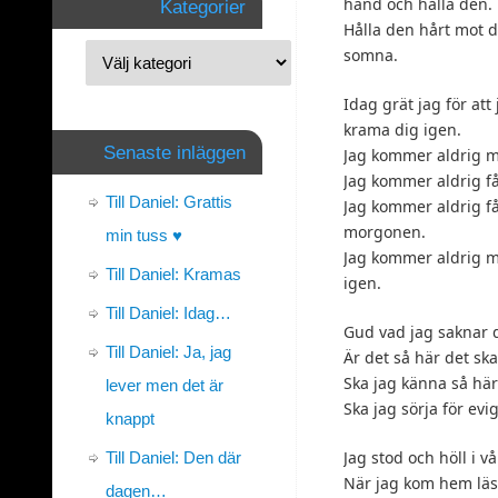
hand och hålla den.
Kategorier
Hålla den hårt mot di
somna.
Idag grät jag för at
krama dig igen.
Senaste inläggen
Jag kommer aldrig m
Jag kommer aldrig få
Till Daniel: Grattis
Jag kommer aldrig få 
morgonen.
min tuss ♥
Jag kommer aldrig me
Till Daniel: Kramas
igen.
Till Daniel: Idag…
Gud vad jag saknar d
Till Daniel: Ja, jag
Är det så här det sk
Ska jag känna så här 
lever men det är
Ska jag sörja för evig
knappt
Jag stod och höll i v
Till Daniel: Den där
När jag kom hem läst
dagen…