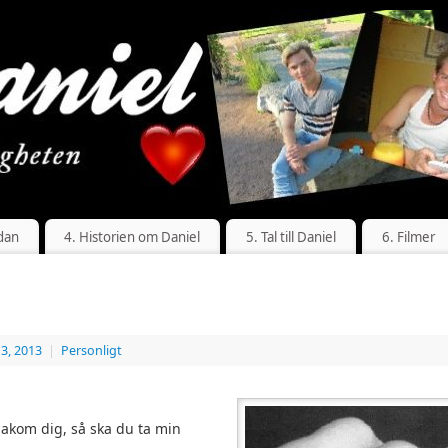
dan
4. Historien om Daniel
5. Tal till Daniel
6. Filmer
3, 2013
|
Personligt
bakom dig, så ska du ta min