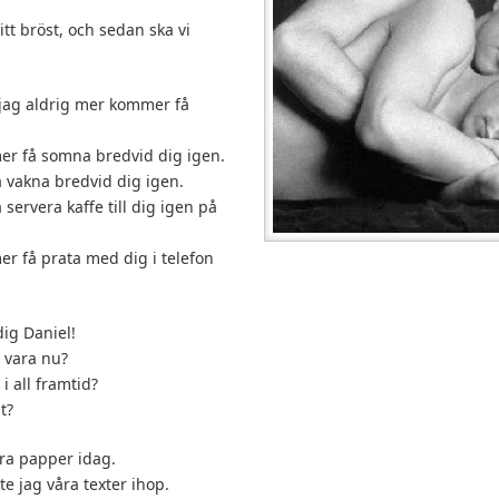
tt bröst, och sedan ska vi
t jag aldrig mer kommer få
er få somna bredvid dig igen.
 vakna bredvid dig igen.
servera kaffe till dig igen på
r få prata med dig i telefon
ig Daniel!
a vara nu?
i all framtid?
t?
åra papper idag.
e jag våra texter ihop.