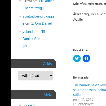
Lillewi
om
Till Daniel:
Min vän, min man, m
Ensam fattig jul
Älskar dig, in i evig
spiritualbeing.blogg.s
/Walle
e
om
1. Om Daniel
yolanda
om
Till
Daniel: Sommaren
går
Dela det här:
Klicka
Klicka
för
för
Arkiv
att
att
dela
dela
på
på
Twitter
Facebook
(Öppnas
(Öppnas
Relaterade
i
i
ett
ett
Till Daniel: Sakta le
nytt
nytt
fönster)
fönster)
sakta dör man, sakta
stilla
Meta
juni 17, 2013
I ”Personligt”
Logga in