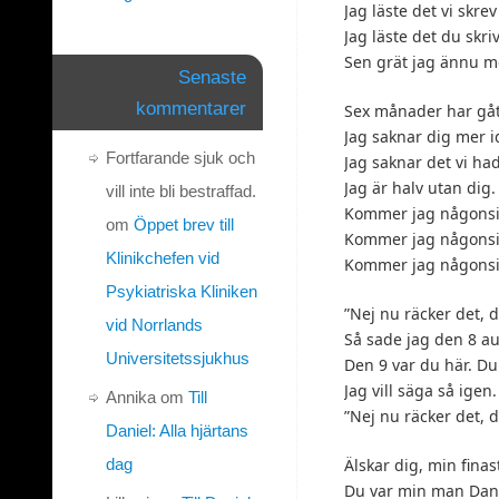
Jag läste det vi skre
Jag läste det du skrivi
Sen grät jag ännu m
Senaste
kommentarer
Sex månader har gåt
Jag saknar dig mer 
Fortfarande sjuk och
Jag saknar det vi hade
Jag är halv utan dig.
vill inte bli bestraffad.
Kommer jag någonsin
om
Öppet brev till
Kommer jag någonsi
Klinikchefen vid
Kommer jag någonsi
Psykiatriska Kliniken
”Nej nu räcker det, d
vid Norrlands
Så sade jag den 8 au
Universitetssjukhus
Den 9 var du här. Du
Jag vill säga så igen.
Annika
om
Till
”Nej nu räcker det, 
Daniel: Alla hjärtans
dag
Älskar dig, min fina
Du var min man Dani