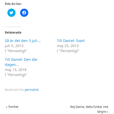
Dela det här:
Klicka
Klicka
för
för
att
att
dela
dela
på
på
Twitter
Facebook
(Öppnas
(Öppnas
Relaterade
i
i
ett
ett
Så är det den 5 juli….
Till Daniel: Svart
nytt
nytt
fönster)
fönster)
juli 5, 2013
maj 25, 2013
I ”Personligt”
I ”Personligt”
Till Daniel: Den där
dagen…
maj 13, 2018
I ”Personligt”
Bookmark the
permalink
.
«
Tomhet
Nej Danne, detta funkar inte
längre
»