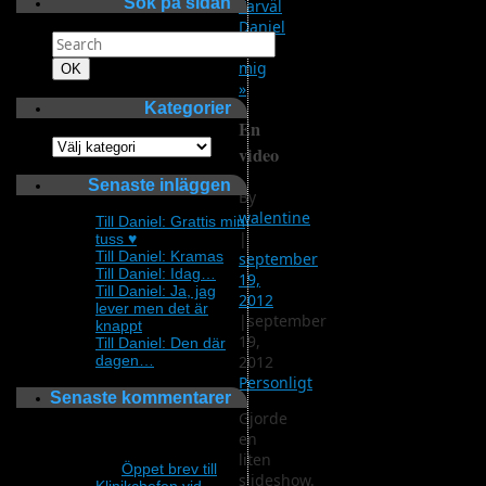
Sök på sidan
Farväl
Daniel
Search
I
for:
mig
Search
OK
»
Kategorier
En
Kategorier
video
Senaste inläggen
By
walentine
Till Daniel: Grattis min
|
tuss ♥
Till Daniel: Kramas
september
Till Daniel: Idag…
19,
Till Daniel: Ja, jag
2012
lever men det är
|
september
knappt
19,
Till Daniel: Den där
2012
dagen…
Personligt
Senaste kommentarer
Gjorde
Fortfarande sjuk och
en
vill inte bli bestraffad.
liten
om
Öppet brev till
slideshow.