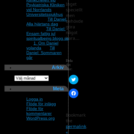
Klinikchefen vid
Inget
Psykiatriska Kliniken
speciellt
vid Norrlands
Universitetssjukhus
men
Annika
om
Till Daniel:
behövde
Alla hjärtans dag
göra
Lillewi
om
Till Daniel:
något
Ensam fattig jul
bara….
spiritualbeing.blogg.se
om
1. Om Daniel
yolanda
om
Till
Daniel: Sommaren
går
Dela
det
Arkiv
här:
Arkiv
Klicka
för
att
Meta
dela
Klicka
på
för
Twitter
Logga in
att
(Öppnas
Flöde för inlägg
dela
i
på
Flöde för
ett
Facebook
kommentarer
nytt
Bookmark
(Öppnas
fönster)
WordPress.org
i
the
ett
permalink
.
nytt
fönster)
«