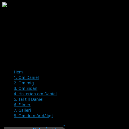
Menu
Skip
Hem
to
1. Om Daniel
content
2. Om mig
3. Om Sidan
4. Historien om Daniel
5. Tal till Daniel
6. Filmer
7. Galleri
8. Om du mår dåligt
«