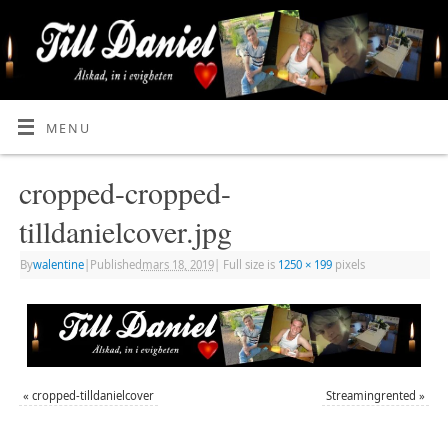
MENU
cropped-cropped-
tilldanielcover.jpg
By
walentine
|
Published
mars 18, 2019
|
Full size is
1250 × 199
pixels
«
cropped-tilldanielcover
Streamingrented
»